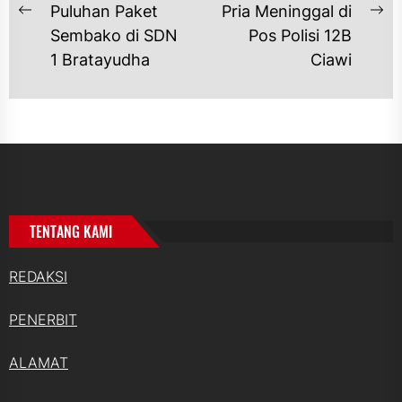
Puluhan Paket
Pria Meninggal di
Previous
Ne
Sembako di SDN
Pos Polisi 12B
post:
po
1 Bratayudha
Ciawi
TENTANG KAMI
REDAKSI
PENERBIT
ALAMAT