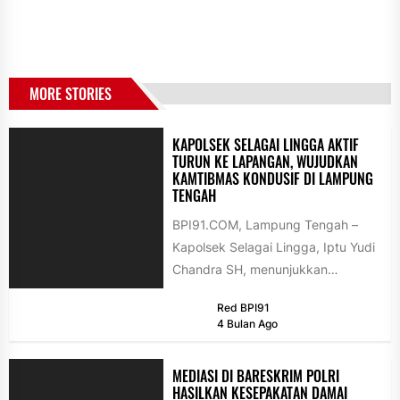
MORE STORIES
KAPOLSEK SELAGAI LINGGA AKTIF
TURUN KE LAPANGAN, WUJUDKAN
KAMTIBMAS KONDUSIF DI LAMPUNG
TENGAH
BPI91.COM, Lampung Tengah –
Kapolsek Selagai Lingga, Iptu Yudi
Chandra SH, menunjukkan
komitmennya dalam menjaga
Red BPI91
keamanan dan ketertiban
4 Bulan Ago
masyarakat (kamtibmas)...
MEDIASI DI BARESKRIM POLRI
HASILKAN KESEPAKATAN DAMAI