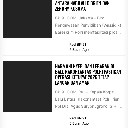
ANTARA NABILAH O’BRIEN DAN
ZENDHY KUSUMA
BPI91.COM, Jakarta – Biro
Pengawasan Penyidikan (Wassidik)
Bareskrim Polri memfasilitasi proses
mediasi antara Nabilah O'Brien dan
Red BPI91
Zendhy Kusuma terkait perkara...
5 Bulan Ago
HARMONI NYEPI DAN LEBARAN DI
BALI, KAKORLANTAS POLRI PASTIKAN
OPERASI KETUPAT 2026 TETAP
LANCAR DAN AMAN
BPI91.COM, Bali – Kepala Korps
Lalu Lintas (Kakorlantas) Polri Irjen
Pol Drs. Agus Suryonugroho, S.H.,
M.Hum. melakukan audiensi
Red BPI91
dengan Gubernur...
5 Bulan Ago