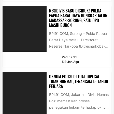
RESIDIVIS SABU DICIDUK! POLDA
PAPUA BARAT DAYA BONGKAR JALUR
MAKASSAR-SORONG, SATU DPO
MASIH BURON
BPI91.COM, Sorong – Polda Papua
Barat Daya melalui Direktorat
Reserse Narkoba (Ditresnarkoba)
berhasil membongkar jaringan
Red BPI91
peredaran narkotika jenis sabu
5 Bulan Ago
yang...
OKNUM POLISI DI TUAL DIPECAT
TIDAK HORMAT, TERANCAM 15 TAHUN
PENJARA
BPI.91,COM, Jakarta – Divisi Humas
Polri memastikan proses
penegakan hukum terhadap oknum
anggota berinisial MS dalam kasus