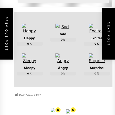
PREVIOUS POST
NEXT POST
Sad
Happy
Excited
0
%
0
%
0
%
Sleepy
Angry
Surprise
0
%
0
%
0
%
Post Views:
137
0
0