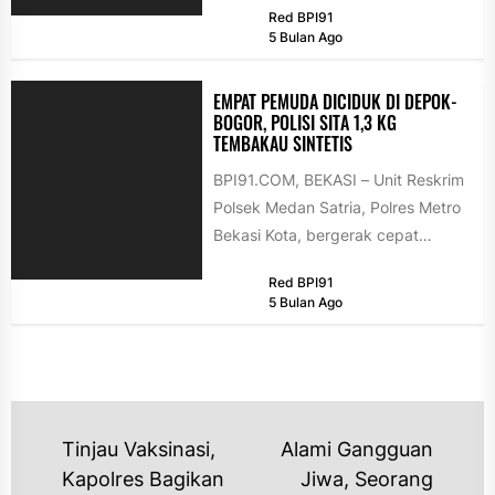
Red BPI91
kekerasan terhadap anak...
5 Bulan Ago
EMPAT PEMUDA DICIDUK DI DEPOK-
BOGOR, POLISI SITA 1,3 KG
TEMBAKAU SINTETIS
BPI91.COM, BEKASI – Unit Reskrim
Polsek Medan Satria, Polres Metro
Bekasi Kota, bergerak cepat
memberantas peredaran narkotika
Red BPI91
golongan I jenis...
5 Bulan Ago
NAVIGASI
Tinjau Vaksinasi,
Alami Gangguan
POS
Kapolres Bagikan
Jiwa, Seorang