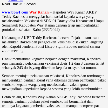
Read Time:
49 Second
www.bpi91.com
Way Kanan
–
Kapolres Way Kanan AKBP
Teddy Rach esna menggelar bakti sosial kepada warga yang
melaksanakan Vaksinasi di SDN 01 Bratayudha Kecamatan Umpu
Semenguk Kabupaten Way Kanan dengan tetap memperhatikan
protokol kesehatan. Rabu (23/2/2022)
Kedatangan AKBP Teddy Rachesna berserta Pejabat utama saat
melakukan Baksos dan pengecekan Vaksinasi disaksikan langsung
oleh Kapolri Jenderal Polisi Listyo Sigit Prabowo melalui sarana
zoom meeting.
Untuk memastikan kegiatan berjalan dengan maksimal, Kapolres
pun memantau pelaksanaan vaksinasi dosis 1,2 dan 3 dengan target
sebanyak 243 dosis yang diberikan kepada masyarakat umum.
Sembari meninjau pelaksanaan vaksinasi, Kapolres dan rombongan
menyerahkan bantuan sosial yang dikemas dengan pembagian paket
sembako kepada warga yang melaksanakan vaksin guna
mewujudkan kepedulian kepada sesama yang lebih membutuhkan.
Lebih dalam, Kapolres Way Kanan AKBP Tedy Rachesna berharap
semoga bantuan puluhan paket sembako ini bermanfaat dan
tentunya kegiatan pemberian vaksinasi ini mampu mempercepat