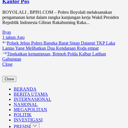
Kantor Pos
BOYOLALI , BPI91.COM – Polres Boyolali melaksanakan
pengamanan ketat dalam rangka kunjungan kerja Wakil Presiden
Republik Indonesia Gibran Rakabuming Raka...
Ilyas
1 tahun Ago
Navigasi
Previous
Polsek Jebus Polres Bangka Barat Sigap Datangi TKP Laka
post:
Lantas Yang Melibatkan Dua Kendaraan Roda empat
pos
Next
Tingkatkan kemampuan, Brimob Polda Kalbar Latihan
post:
Gabungan
Close
Close
BERANDA
BERITA UTAMA
INTERNASIONAL
NASIONAL
MEGAPOLITAN
POLITIK
INVESTIGASI
Show
PRESISI