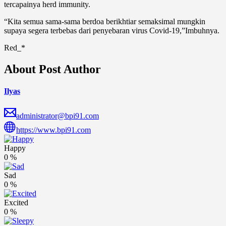
tercapainya herd immunity.
“Kita semua sama-sama berdoa berikhtiar semaksimal mungkin
supaya segera terbebas dari penyebaran virus Covid-19,”Imbuhnya.
Red_*
About Post Author
Ilyas
administrator@bpi91.com
https://www.bpi91.com
Happy
0
%
Sad
0
%
Excited
0
%