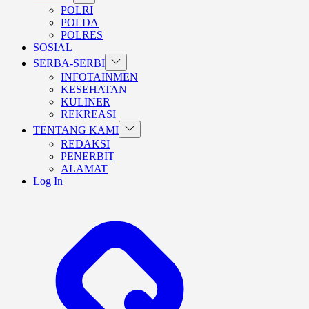
sub
POLRI
menu
POLDA
POLRES
SOSIAL
Show
SERBA-SERBI
sub
INFOTAINMEN
menu
KESEHATAN
KULINER
REKREASI
Show
TENTANG KAMI
sub
REDAKSI
menu
PENERBIT
ALAMAT
Log In
BERANDA