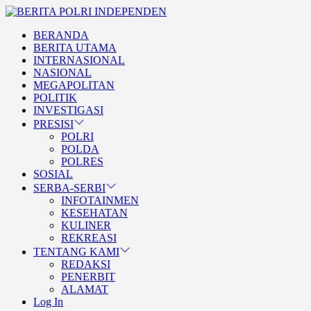
Skip
BERITA
to
POLRI
TEGAS DAN TERPERCAYA
BERANDA
the
INDEPENDEN
BERITA POLRI
BERITA UTAMA
content
INTERNASIONAL
INDEPENDEN
NASIONAL
MEGAPOLITAN
POLITIK
INVESTIGASI
PRESISI
POLRI
POLDA
POLRES
SOSIAL
SERBA-SERBI
INFOTAINMEN
KESEHATAN
KULINER
REKREASI
TENTANG KAMI
REDAKSI
PENERBIT
ALAMAT
Log In