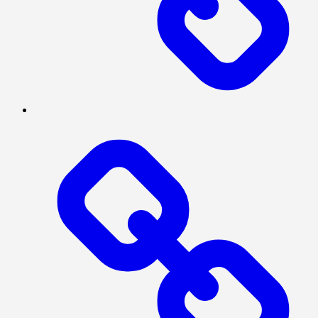
Log
In