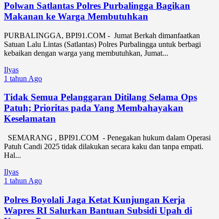
Polwan Satlantas Polres Purbalingga Bagikan
Makanan ke Warga Membutuhkan
PURBALINGGA, BPI91.COM - Jumat Berkah dimanfaatkan
Satuan Lalu Lintas (Satlantas) Polres Purbalingga untuk berbagi
kebaikan dengan warga yang membutuhkan, Jumat...
Ilyas
1 tahun Ago
Tidak Semua Pelanggaran Ditilang Selama Ops
Patuh; Prioritas pada Yang Membahayakan
Keselamatan
SEMARANG , BPI91.COM - Penegakan hukum dalam Operasi
Patuh Candi 2025 tidak dilakukan secara kaku dan tanpa empati.
Hal...
Ilyas
1 tahun Ago
Polres Boyolali Jaga Ketat Kunjungan Kerja
Wapres RI Salurkan Bantuan Subsidi Upah di