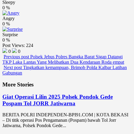
Sleepy
0
%
Angry
0
%
Surprise
0
%
Post Views:
224
0
0
Previous post
Polsek Jebus Polres Bangka Barat Sigap Datangi
TKP Laka Lantas Yang Melibatkan Dua Kendaraan Roda empat
Next post
Tingkatkan kemampuan, Brimob Polda Kalbar Latihan
Gabungan
More Stories
Giat Operasi Lilin 2025 Polsek Pondok Gede
Pospam Tol JORR Jatiwarna
BERITA POLRI INDEPENDEN-BPI91.COM | KOTA BEKASI
– Di titik operasi Pos Pengamanan (Pospam) bawah Tol Jorr
Jatiwarna, Polsek Pondok Gede...