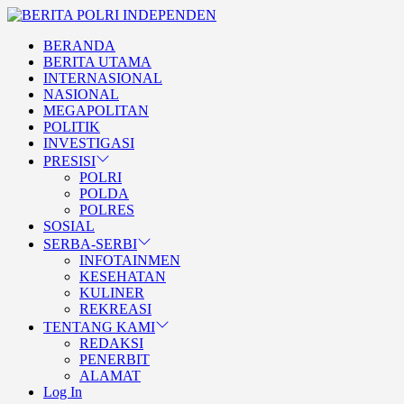
Skip
BERITA
to
POLRI
TEGAS DAN TERPERCAYA
BERANDA
the
INDEPENDEN
BERITA POLRI INDEPENDE
BERITA UTAMA
content
INTERNASIONAL
NASIONAL
MEGAPOLITAN
POLITIK
INVESTIGASI
PRESISI
POLRI
POLDA
POLRES
SOSIAL
SERBA-SERBI
INFOTAINMEN
KESEHATAN
KULINER
REKREASI
TENTANG KAMI
REDAKSI
PENERBIT
ALAMAT
Log In