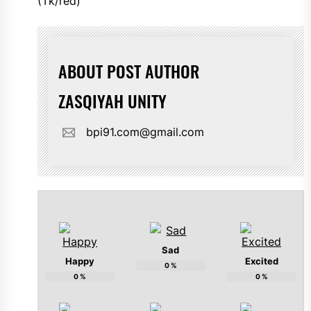
(Tk/red)
ABOUT POST AUTHOR
ZASQIYAH UNITY
bpi91.com@gmail.com
Sad
Happy
Excited
0
%
0
%
0
%