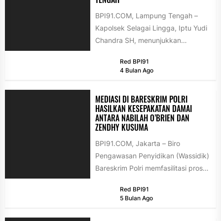
BPI91.COM, Lampung Tengah –
Kapolsek Selagai Lingga, Iptu Yudi
Chandra SH, menunjukkan
komitmennya dalam menjaga
Red BPI91
keamanan dan ketertiban
4 Bulan Ago
masyarakat (kamtibmas)...
MEDIASI DI BARESKRIM POLRI
HASILKAN KESEPAKATAN DAMAI
ANTARA NABILAH O’BRIEN DAN
ZENDHY KUSUMA
BPI91.COM, Jakarta – Biro
Pengawasan Penyidikan (Wassidik)
Bareskrim Polri memfasilitasi proses
mediasi antara Nabilah O'Brien dan
Red BPI91
Zendhy Kusuma terkait perkara...
5 Bulan Ago