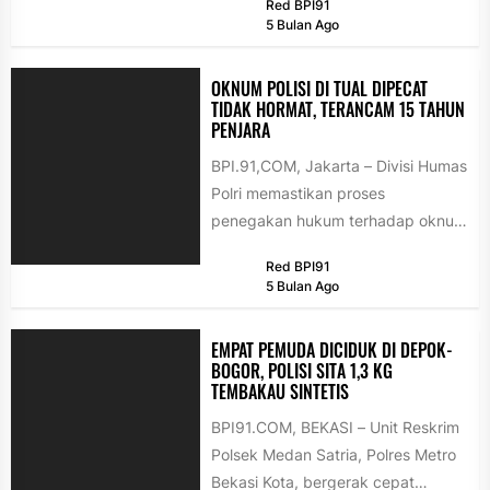
Red BPI91
peredaran narkotika jenis sabu
5 Bulan Ago
yang...
OKNUM POLISI DI TUAL DIPECAT
TIDAK HORMAT, TERANCAM 15 TAHUN
PENJARA
BPI.91,COM, Jakarta – Divisi Humas
Polri memastikan proses
penegakan hukum terhadap oknum
anggota berinisial MS dalam kasus
Red BPI91
kekerasan terhadap anak...
5 Bulan Ago
EMPAT PEMUDA DICIDUK DI DEPOK-
BOGOR, POLISI SITA 1,3 KG
TEMBAKAU SINTETIS
BPI91.COM, BEKASI – Unit Reskrim
Polsek Medan Satria, Polres Metro
Bekasi Kota, bergerak cepat