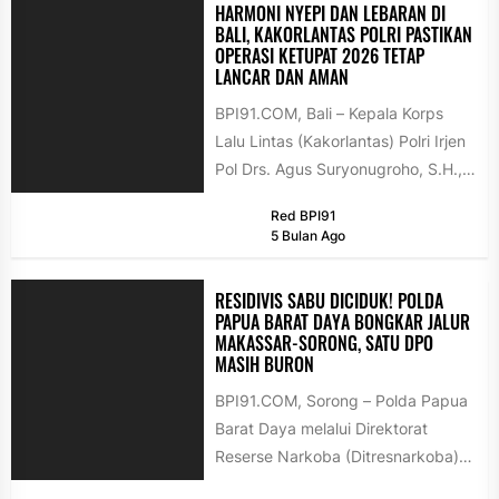
HARMONI NYEPI DAN LEBARAN DI
BALI, KAKORLANTAS POLRI PASTIKAN
OPERASI KETUPAT 2026 TETAP
LANCAR DAN AMAN
BPI91.COM, Bali – Kepala Korps
Lalu Lintas (Kakorlantas) Polri Irjen
Pol Drs. Agus Suryonugroho, S.H.,
M.Hum. melakukan audiensi
Red BPI91
dengan Gubernur...
5 Bulan Ago
RESIDIVIS SABU DICIDUK! POLDA
PAPUA BARAT DAYA BONGKAR JALUR
MAKASSAR-SORONG, SATU DPO
MASIH BURON
BPI91.COM, Sorong – Polda Papua
Barat Daya melalui Direktorat
Reserse Narkoba (Ditresnarkoba)
berhasil membongkar jaringan