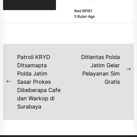
memberantas peredaran narkotika
Red BPI91
golongan I jenis...
5 Bulan Ago
NAVIGASI
Patroli KRYD
Ditlantas Polda
POS
Ditsamapta
Jatim Gelar
Ne
Polda Jatim
Pelayanan Sim
po
Sasar Prokes
Gratis
Previous
Dibeberapa Cafe
post:
dan Warkop di
Surabaya