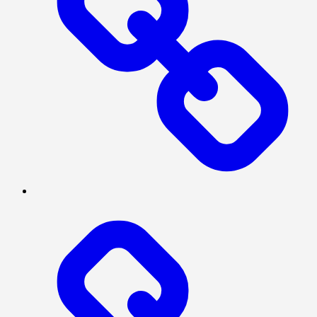
Log
In