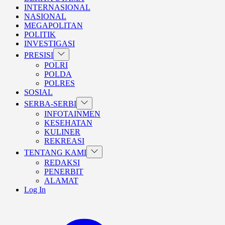
INTERNASIONAL
NASIONAL
MEGAPOLITAN
POLITIK
INVESTIGASI
Show
PRESISI
sub
POLRI
menu
POLDA
POLRES
SOSIAL
Show
SERBA-SERBI
sub
INFOTAINMEN
menu
KESEHATAN
KULINER
REKREASI
Show
TENTANG KAMI
sub
REDAKSI
menu
PENERBIT
ALAMAT
Log In
BERANDA