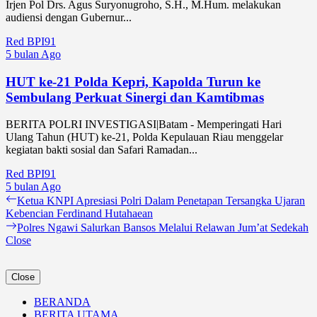
Irjen Pol Drs. Agus Suryonugroho, S.H., M.Hum. melakukan
audiensi dengan Gubernur...
Red BPI91
5 bulan Ago
HUT ke-21 Polda Kepri, Kapolda Turun ke
Sembulang Perkuat Sinergi dan Kamtibmas
BERITA POLRI INVESTIGASI|Batam - Memperingati Hari
Ulang Tahun (HUT) ke-21, Polda Kepulauan Riau menggelar
kegiatan bakti sosial dan Safari Ramadan...
Red BPI91
5 bulan Ago
Navigasi
Previous
Ketua KNPI Apresiasi Polri Dalam Penetapan Tersangka Ujaran
post:
Kebencian Ferdinand Hutahaean
pos
Next
Polres Ngawi Salurkan Bansos Melalui Relawan Jum’at Sedekah
post:
Close
Close
BERANDA
BERITA UTAMA