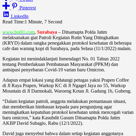
Pinterest
LinkedIn
Read Time:
1 Minute, 7 Second
www.bpi91.com
,
Surabaya
– Ditsamapta Polda Jatim
melaksanakan giat Patroli Kegiatan Rutin Yang Ditingkatkan
(KRYD) dalam rangka penegakkan protokol kesehatan di beberapa
cafe dan warung kopi di Surabaya, pada Selasa (11/1/2022) malam.
Kegiatan ini menindaklanjuti Inmendagri No. 01 Tahun 2022
tentang Pemberlakuan Pembatasan Masyarakat (PPKM) dan
antisipasi penyebaran Covid-19 varian baru Omicron.
Adapun empat lokasi yang didatangi petugas yakni Prapen Coffee
di Jl Raya Prapen, Warkop KC di Jl Ngagel Jaya no 55, Warkop
Mountain di Jl Darmokali, Waroeng Ketan Jl. Gadung 1b, Gubeng.
“Dalam kegiatan patroli, anggota melakukan pemantauan situasi,
dan memberikan himbauan kepada para pengunjung agar
meningkatkan kepatuhan protokol kesehatan untuk mencegah varian
baru omicron,” kata Kasubdit Gasum Ditsamapta Polda Jatim
AKBP David Subagio, Rabu (12/1/2022).
David juga menyebut bahwa dalam setiap kegiatan anggotanya