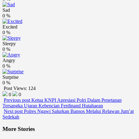
Sad
0
%
Excited
0
%
Sleepy
0
%
Angry
0
%
Surprise
0
%
Post Views:
124
0
0
Previous post
Ketua KNPI Apresiasi Polri Dalam Penetapan
Tersangka Ujaran Kebencian Ferdinand Hutahaean
Next post
Polres Ngawi Salurkan Bansos Melalui Relawan Jum’at
Sedekah
More Stories