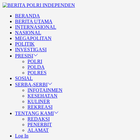
Skip
BERITA
to
POLRI
TEGAS DAN TERPERCAYA
BERANDA
the
INDEPENDEN
BERITA POLRI
BERITA UTAMA
content
INTERNASIONAL
INDEPENDEN
NASIONAL
MEGAPOLITAN
POLITIK
INVESTIGASI
PRESISI
POLRI
POLDA
POLRES
SOSIAL
SERBA-SERBI
INFOTAINMEN
KESEHATAN
KULINER
REKREASI
TENTANG KAMI
REDAKSI
PENERBIT
ALAMAT
Log In