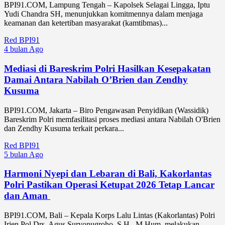
BPI91.COM, Lampung Tengah – Kapolsek Selagai Lingga, Iptu
Yudi Chandra SH, menunjukkan komitmennya dalam menjaga
keamanan dan ketertiban masyarakat (kamtibmas)...
Red BPI91
4 bulan Ago
Mediasi di Bareskrim Polri Hasilkan Kesepakatan
Damai Antara Nabilah O’Brien dan Zendhy
Kusuma
BPI91.COM, Jakarta – Biro Pengawasan Penyidikan (Wassidik)
Bareskrim Polri memfasilitasi proses mediasi antara Nabilah O'Brien
dan Zendhy Kusuma terkait perkara...
Red BPI91
5 bulan Ago
Harmoni Nyepi dan Lebaran di Bali, Kakorlantas
Polri Pastikan Operasi Ketupat 2026 Tetap Lancar
dan Aman
BPI91.COM, Bali – Kepala Korps Lalu Lintas (Kakorlantas) Polri
Irjen Pol Drs. Agus Suryonugroho, S.H., M.Hum. melakukan