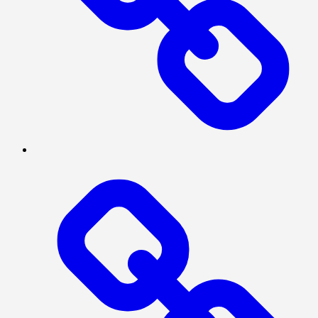
Log
In