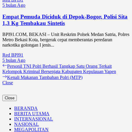
5 bulan Ago
Empat Pemuda Diciduk di Depok-Bogor, Polisi Sita
1,3 Kg Tembakau Sintetis
BPI91.COM, BEKASI – Unit Reskrim Polsek Medan Satria, Polres
Metro Bekasi Kota, bergerak cepat memberantas peredaran
narkotika golongan I jenis...
Red BPI91
5 bulan Ago
Navigasi
Previous
Personil TNI Polri Berhasil Tangkap Satu Orang Terkait
post:
Kelompok Kriminal Bersenjata Kabupaten Kepulauan Yapen
pos
Next
Kenali Makanan Tambahan Polri (MTP)
post:
Close
Close
BERANDA
BERITA UTAMA
INTERNASIONAL
NASIONAL
MEGAPOLITAN