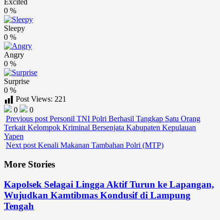
Excited
0
%
Sleepy
0
%
Angry
0
%
Surprise
0
%
Post Views:
221
0
0
Previous post
Personil TNI Polri Berhasil Tangkap Satu Orang
Terkait Kelompok Kriminal Bersenjata Kabupaten Kepulauan
Yapen
Next post
Kenali Makanan Tambahan Polri (MTP)
More Stories
Kapolsek Selagai Lingga Aktif Turun ke Lapangan,
Wujudkan Kamtibmas Kondusif di Lampung
Tengah