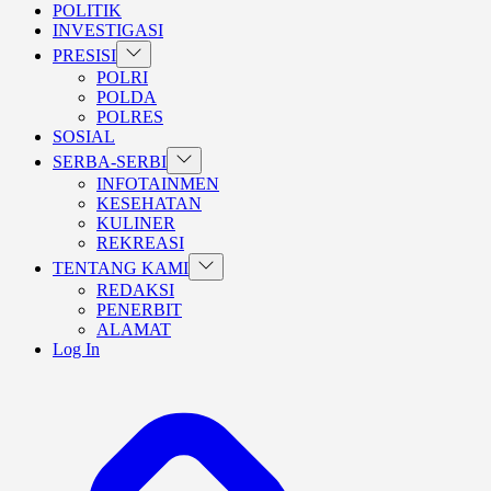
POLITIK
INVESTIGASI
Show
PRESISI
sub
POLRI
menu
POLDA
POLRES
SOSIAL
Show
SERBA-SERBI
sub
INFOTAINMEN
menu
KESEHATAN
KULINER
REKREASI
Show
TENTANG KAMI
sub
REDAKSI
menu
PENERBIT
ALAMAT
Log In
BERANDA