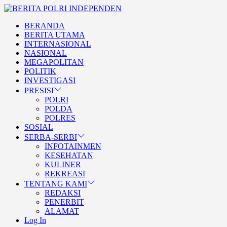
Skip
BERITA
to
POLRI
TEGAS DAN TERPERCAYA
BERANDA
the
INDEPENDEN
BERITA POLRI
BERITA UTAMA
content
INTERNASIONAL
INDEPENDEN
NASIONAL
MEGAPOLITAN
POLITIK
INVESTIGASI
PRESISI
POLRI
POLDA
POLRES
SOSIAL
SERBA-SERBI
INFOTAINMEN
KESEHATAN
KULINER
REKREASI
TENTANG KAMI
REDAKSI
PENERBIT
ALAMAT
Log In