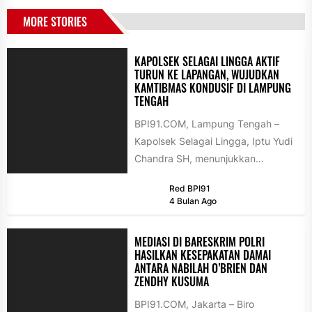
MORE STORIES
KAPOLSEK SELAGAI LINGGA AKTIF
TURUN KE LAPANGAN, WUJUDKAN
KAMTIBMAS KONDUSIF DI LAMPUNG
TENGAH
BPI91.COM, Lampung Tengah –
Kapolsek Selagai Lingga, Iptu Yudi
Chandra SH, menunjukkan
komitmennya dalam menjaga
Red BPI91
keamanan dan ketertiban
4 Bulan Ago
masyarakat (kamtibmas)...
MEDIASI DI BARESKRIM POLRI
HASILKAN KESEPAKATAN DAMAI
ANTARA NABILAH O’BRIEN DAN
ZENDHY KUSUMA
BPI91.COM, Jakarta – Biro