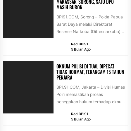
MAKASSAR-SORONG, SATU DPO
MASIH BURON
BPI91.COM, Sorong – Polda Papua
Barat Daya melalui Direktorat
Reserse Narkoba (Ditresnarkoba)
berhasil membongkar jaringan
Red BPI91
peredaran narkotika jenis sabu
5 Bulan Ago
yang...
OKNUM POLISI DI TUAL DIPECAT
TIDAK HORMAT, TERANCAM 15 TAHUN
PENJARA
BPI.91,COM, Jakarta – Divisi Humas
Polri memastikan proses
penegakan hukum terhadap oknum
anggota berinisial MS dalam kasus
Red BPI91
kekerasan terhadap anak...
5 Bulan Ago