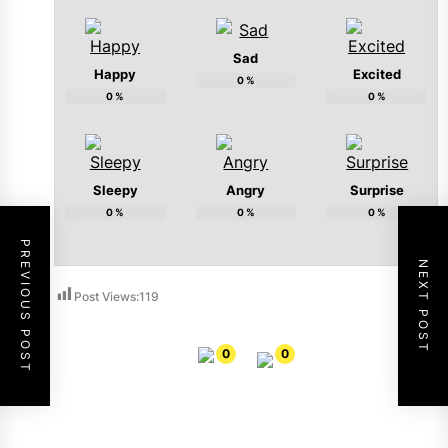
Sad
Happy
Excited
0
%
0
%
0
%
Sleepy
Angry
Surprise
0
%
0
%
0
%
PREVIOUS POST
NEXT POST
Post Views:
119
0
0