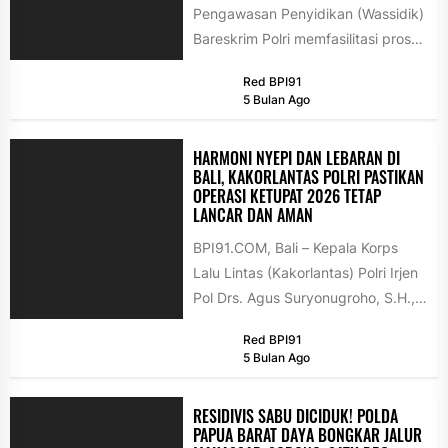
Pengawasan Penyidikan (Wassidik)
Bareskrim Polri memfasilitasi proses
mediasi antara Nabilah O'Brien dan
Red BPI91
Zendhy Kusuma terkait perkara...
5 Bulan Ago
HARMONI NYEPI DAN LEBARAN DI
BALI, KAKORLANTAS POLRI PASTIKAN
OPERASI KETUPAT 2026 TETAP
LANCAR DAN AMAN
BPI91.COM, Bali – Kepala Korps
Lalu Lintas (Kakorlantas) Polri Irjen
Pol Drs. Agus Suryonugroho, S.H.,
M.Hum. melakukan audiensi
Red BPI91
dengan Gubernur...
5 Bulan Ago
RESIDIVIS SABU DICIDUK! POLDA
PAPUA BARAT DAYA BONGKAR JALUR