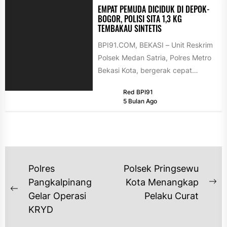
EMPAT PEMUDA DICIDUK DI DEPOK-
BOGOR, POLISI SITA 1,3 KG
TEMBAKAU SINTETIS
BPI91.COM, BEKASI – Unit Reskrim
Polsek Medan Satria, Polres Metro
Bekasi Kota, bergerak cepat
memberantas peredaran narkotika
Red BPI91
golongan I jenis...
5 Bulan Ago
NAVIGASI
Polres
Polsek Pringsewu
POS
Pangkalpinang
Kota Menangkap
Ne
Previous
Gelar Operasi
Pelaku Curat
po
post:
KRYD