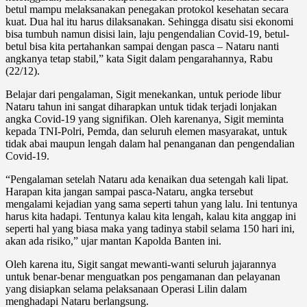
betul mampu melaksanakan penegakan protokol kesehatan secara
kuat. Dua hal itu harus dilaksanakan. Sehingga disatu sisi ekonomi
bisa tumbuh namun disisi lain, laju pengendalian Covid-19, betul-
betul bisa kita pertahankan sampai dengan pasca – Nataru nanti
angkanya tetap stabil,” kata Sigit dalam pengarahannya, Rabu
(22/12).
Belajar dari pengalaman, Sigit menekankan, untuk periode libur
Nataru tahun ini sangat diharapkan untuk tidak terjadi lonjakan
angka Covid-19 yang signifikan. Oleh karenanya, Sigit meminta
kepada TNI-Polri, Pemda, dan seluruh elemen masyarakat, untuk
tidak abai maupun lengah dalam hal penanganan dan pengendalian
Covid-19.
“Pengalaman setelah Nataru ada kenaikan dua setengah kali lipat.
Harapan kita jangan sampai pasca-Nataru, angka tersebut
mengalami kejadian yang sama seperti tahun yang lalu. Ini tentunya
harus kita hadapi. Tentunya kalau kita lengah, kalau kita anggap ini
seperti hal yang biasa maka yang tadinya stabil selama 150 hari ini,
akan ada risiko,” ujar mantan Kapolda Banten ini.
Oleh karena itu, Sigit sangat mewanti-wanti seluruh jajarannya
untuk benar-benar menguatkan pos pengamanan dan pelayanan
yang disiapkan selama pelaksanaan Operasi Lilin dalam
menghadapi Nataru berlangsung.