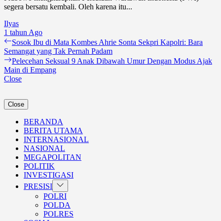
segera bersatu kembali. Oleh karena itu...
Ilyas
1 tahun Ago
Navigasi
Previous
Sosok Ibu di Mata Kombes Ahrie Sonta Sekpri Kapolri: Bara
post:
Semangat yang Tak Pernah Padam
pos
Next
Pelecehan Seksual 9 Anak Dibawah Umur Dengan Modus Ajak
post:
Main di Empang
Close
Close
BERANDA
BERITA UTAMA
INTERNASIONAL
NASIONAL
MEGAPOLITAN
POLITIK
INVESTIGASI
Show
PRESISI
sub
POLRI
menu
POLDA
POLRES