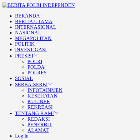
Skip
BERITA
to
POLRI
TEGAS DAN TERPERCAYA
BERANDA
the
INDEPENDEN
BERITA POLRI
BERITA UTAMA
content
INTERNASIONAL
INDEPENDEN
NASIONAL
MEGAPOLITAN
POLITIK
INVESTIGASI
PRESISI
POLRI
POLDA
POLRES
SOSIAL
SERBA-SERBI
INFOTAINMEN
KESEHATAN
KULINER
REKREASI
TENTANG KAMI
REDAKSI
PENERBIT
ALAMAT
Log In