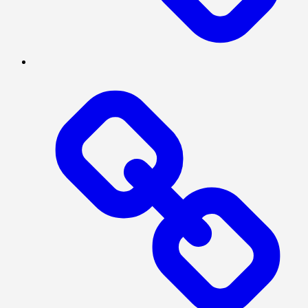
Log
In