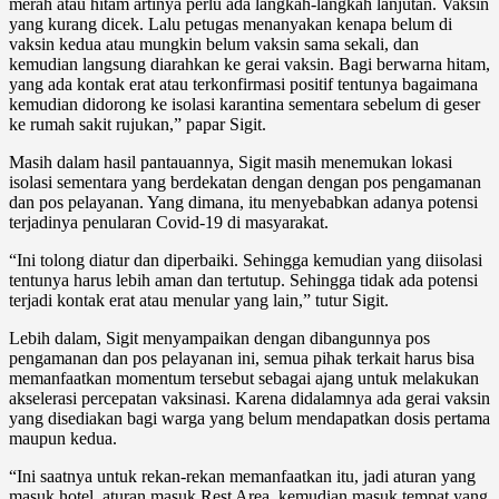
merah atau hitam artinya perlu ada langkah-langkah lanjutan. Vaksin
yang kurang dicek. Lalu petugas menanyakan kenapa belum di
vaksin kedua atau mungkin belum vaksin sama sekali, dan
kemudian langsung diarahkan ke gerai vaksin. Bagi berwarna hitam,
yang ada kontak erat atau terkonfirmasi positif tentunya bagaimana
kemudian didorong ke isolasi karantina sementara sebelum di geser
ke rumah sakit rujukan,” papar Sigit.
Masih dalam hasil pantauannya, Sigit masih menemukan lokasi
isolasi sementara yang berdekatan dengan dengan pos pengamanan
dan pos pelayanan. Yang dimana, itu menyebabkan adanya potensi
terjadinya penularan Covid-19 di masyarakat.
“Ini tolong diatur dan diperbaiki. Sehingga kemudian yang diisolasi
tentunya harus lebih aman dan tertutup. Sehingga tidak ada potensi
terjadi kontak erat atau menular yang lain,” tutur Sigit.
Lebih dalam, Sigit menyampaikan dengan dibangunnya pos
pengamanan dan pos pelayanan ini, semua pihak terkait harus bisa
memanfaatkan momentum tersebut sebagai ajang untuk melakukan
akselerasi percepatan vaksinasi. Karena didalamnya ada gerai vaksin
yang disediakan bagi warga yang belum mendapatkan dosis pertama
maupun kedua.
“Ini saatnya untuk rekan-rekan memanfaatkan itu, jadi aturan yang
masuk hotel, aturan masuk Rest Area, kemudian masuk tempat yang