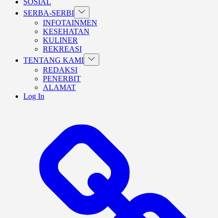
SOSIAL
Show
SERBA-SERBI
sub
INFOTAINMEN
menu
KESEHATAN
KULINER
REKREASI
Show
TENTANG KAMI
sub
REDAKSI
menu
PENERBIT
ALAMAT
Log In
BERANDA