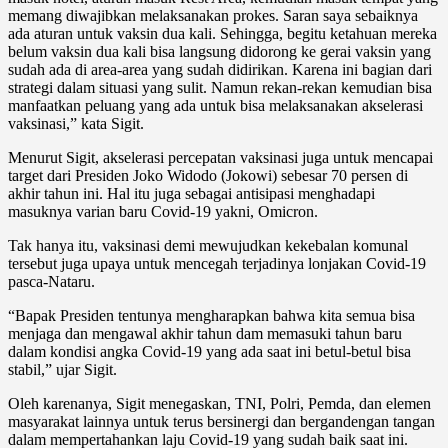
memang diwajibkan melaksanakan prokes. Saran saya sebaiknya
ada aturan untuk vaksin dua kali. Sehingga, begitu ketahuan mereka
belum vaksin dua kali bisa langsung didorong ke gerai vaksin yang
sudah ada di area-area yang sudah didirikan. Karena ini bagian dari
strategi dalam situasi yang sulit. Namun rekan-rekan kemudian bisa
manfaatkan peluang yang ada untuk bisa melaksanakan akselerasi
vaksinasi,” kata Sigit.
Menurut Sigit, akselerasi percepatan vaksinasi juga untuk mencapai
target dari Presiden Joko Widodo (Jokowi) sebesar 70 persen di
akhir tahun ini. Hal itu juga sebagai antisipasi menghadapi
masuknya varian baru Covid-19 yakni, Omicron.
Tak hanya itu, vaksinasi demi mewujudkan kekebalan komunal
tersebut juga upaya untuk mencegah terjadinya lonjakan Covid-19
pasca-Nataru.
“Bapak Presiden tentunya mengharapkan bahwa kita semua bisa
menjaga dan mengawal akhir tahun dam memasuki tahun baru
dalam kondisi angka Covid-19 yang ada saat ini betul-betul bisa
stabil,” ujar Sigit.
Oleh karenanya, Sigit menegaskan, TNI, Polri, Pemda, dan elemen
masyarakat lainnya untuk terus bersinergi dan bergandengan tangan
dalam mempertahankan laju Covid-19 yang sudah baik saat ini.