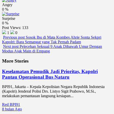
Angry
0
%
Surprise
0
%
Post Views:
133
1
0
Previous post
Sosok Ibu di Mata Kombes Ahrie Sonta Sekpri
Kapolri: Bara Semangat yang Tak Pernah Padam
Next post
Pelecehan Seksual 9 Anak Dibawah Umur Dengan
Modus Ajak Main di Empang
More Stories
Keselamatan Pemudik Jadi Prioritas, Kapolri
Pantau Operasional Bus Nataru
BPI91, Jakarta – Kepala Kepolisian Negara Republik Indonesia
(Kapolri) Jenderal Polisi Drs. Listyo Sigit Prabowo, M.Si.,
melakukan pemantauan langsung kesiapan...
Red BPI91
8 bulan Ago