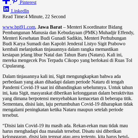
Pinterest
LinkedIn
Read Time:
4 Minute, 22 Second
www.bpi91.com
,
Jawa Barat
– Menteri Koordinator Bidang
Pembangunan Manusia dan Kebudayaan (PMK) Muhadjir Effendy,
Menteri Kesehatan Budi Gunadi Sadikin, Menteri Perhubungan
Budi Karya Sumadi dan Kapolri Jenderal Listyo Sigit Prabowo
kembali melanjutkan tinjauannya dalam rangka memastikan
kesiapan jelang libur Natal dan Tahun Baru (Nataru). Kali ini,
mereka mengecek Pos Terpadu Cikopo yang berlokasi di Ruas Tol
Cipularang.
Dalam tinjauannya kali ini, Sigit mengungkapkan bahwa ada
perbedaan yang akan dihadapi dalam periode Nataru di tengah
Pandemi Covid-19 saat ini dibandingkan sebelumnya. Untuk tahun
ini, kata Sigit, masyarakat diberikan kelonggaran dalam beraktivitas
yang dimana berpotensi menyebabkan kemacetan di beberapa titik.
Sementara, disisi lain, laju pertumbuhan Covid-19 diharapkan tidak
mengalami peningkatan ketika Nataru maupun setelah periode
tersebut.
“Disisi lain Covid-19 itu masih ada. Rekan-rekan mau tidak mau
harus menghadapi dua masalah tersebut. Disatu sisi diberikan
kelonggaran, disisi lain tempat atau area tertentu, kita harus betul-