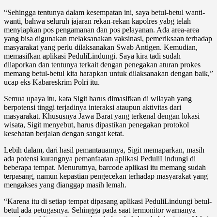
“Sehingga tentunya dalam kesempatan ini, saya betul-betul wanti-
wanti, bahwa seluruh jajaran rekan-rekan kapolres yabg telah
menyiapkan pos pengamanan dan pos pelayanan. Ada area-area
yang bisa digunakan melaksanakan vaksinasi, pemeriksaan terhadap
masyarakat yang perlu dilaksanakan Swab Antigen. Kemudian,
memasifkan aplikasi PeduliLindungi. Saya kira tadi sudah
dilaporkan dan tentunya terkait dengan penegakan aturan prokes
memang betul-betul kita harapkan untuk dilaksanakan dengan baik,”
ucap eks Kabareskrim Polri itu.
Semua upaya itu, kata Sigit harus dimasifkan di wilayah yang
berpotensi tinggi terjadinya interaksi ataupun aktivitas dari
masyarakat. Khususnya Jawa Barat yang terkenal dengan lokasi
wisata, Sigit menyebut, harus dipastikan penegakan protokol
kesehatan berjalan dengan sangat ketat.
Lebih dalam, dari hasil pemantauannya, Sigit memaparkan, masih
ada potensi kurangnya pemanfaatan aplikasi PeduliLindungi di
beberapa tempat. Menurutnya, barcode aplikasi itu memang sudah
terpasang, namun kepastian pengecekan terhadap masyarakat yang
mengakses yang dianggap masih lemah.
“Karena itu di setiap tempat dipasang aplikasi PeduliLindungi betul-
betul ada petugasnya. Sehingga pada saat termonitor warnanya