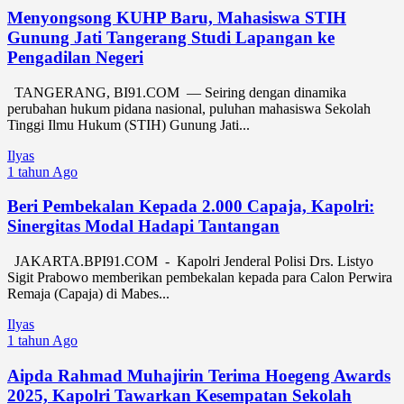
Menyongsong KUHP Baru, Mahasiswa STIH
Gunung Jati Tangerang Studi Lapangan ke
Pengadilan Negeri
TANGERANG, BI91.COM — Seiring dengan dinamika
perubahan hukum pidana nasional, puluhan mahasiswa Sekolah
Tinggi Ilmu Hukum (STIH) Gunung Jati...
Ilyas
1 tahun Ago
Beri Pembekalan Kepada 2.000 Capaja, Kapolri:
Sinergitas Modal Hadapi Tantangan
JAKARTA.BPI91.COM - Kapolri Jenderal Polisi Drs. Listyo
Sigit Prabowo memberikan pembekalan kepada para Calon Perwira
Remaja (Capaja) di Mabes...
Ilyas
1 tahun Ago
Aipda Rahmad Muhajirin Terima Hoegeng Awards
2025, Kapolri Tawarkan Kesempatan Sekolah