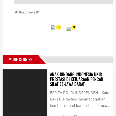
Post Views:
61
0
0
MORE STORIES
ANAK RINDANG INDONESIA UKIR
PRESTASI DI KEJUARAAN PENCAK
SILAT SE-JAWA BARAT
BERITA POLRI INDEPENDEN - Kota
Bekasi. Prestasi membanggakan
kembali ditorehkan oleh anak-anak
binaan Yayasan Rindang Indonesia.