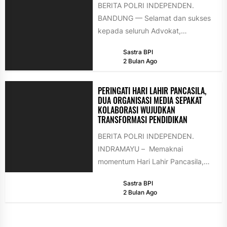
BERITA POLRI INDEPENDEN.
BANDUNG — Selamat dan sukses
kepada seluruh Advokat,
Perkumpulan Advokat Demokrasi
Sastra BPI
Indonesia Raya (PADIRAYA) yang
2 Bulan Ago
telah resmi disumpah...
PERINGATI HARI LAHIR PANCASILA,
DUA ORGANISASI MEDIA SEPAKAT
KOLABORASI WUJUDKAN
TRANSFORMASI PENDIDIKAN
BERITA POLRI INDEPENDEN.
INDRAMAYU – Memaknai
momentum Hari Lahir Pancasila,
dua organisasi media besar
Sastra BPI
nasional, Tokoh Indonesia dan
2 Bulan Ago
Forum AsMEN,...