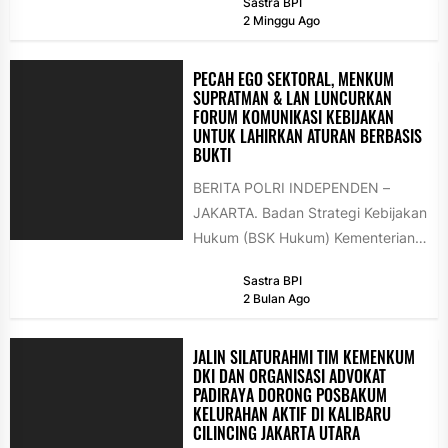
Sastra BPI
Dalam ajang PEMUDA PRESTASI...
2 Minggu Ago
PECAH EGO SEKTORAL, MENKUM
SUPRATMAN & LAN LUNCURKAN
FORUM KOMUNIKASI KEBIJAKAN
UNTUK LAHIRKAN ATURAN BERBASIS
BUKTI
BERITA POLRI INDEPENDEN –
JAKARTA. Badan Strategi Kebijakan
Hukum (BSK Hukum) Kementerian
Hukum bersama Lembaga
Sastra BPI
Administrasi Negara (LAN) resmi
2 Bulan Ago
menginisiasi Forum...
JALIN SILATURAHMI TIM KEMENKUM
DKI DAN ORGANISASI ADVOKAT
PADIRAYA DORONG POSBAKUM
KELURAHAN AKTIF DI KALIBARU
CILINCING JAKARTA UTARA