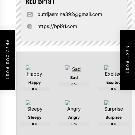
RED BPI91
putrijasmine392@gmail.com
https://bpi91.com
PREVIOUS POST
NEXT POST
Sad
Happy
Excited
0
%
0
%
0
%
Sleepy
Angry
Surprise
0
%
0
%
0
%