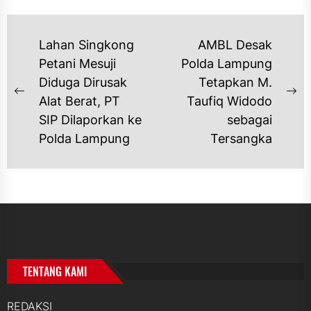
NAVIGASI
Lahan Singkong
AMBL Desak
POS
Petani Mesuji
Polda Lampung
Diduga Dirusak
Tetapkan M.
Previous
Ne
Alat Berat, PT
Taufiq Widodo
post:
po
SIP Dilaporkan ke
sebagai
Polda Lampung
Tersangka
TENTANG KAMI
REDAKSI