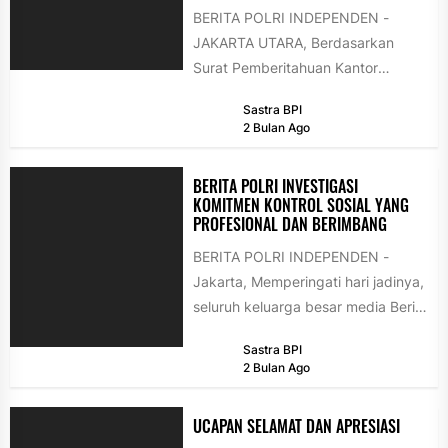
BERITA POLRI INDEPENDEN -
JAKARTA UTARA, Berdasarkan
Surat Pemberitahuan Kantor
Wilayah Kementerian Hukum
Sastra BPI
Daerah Khusus Jakarta Nomor
2 Bulan Ago
W.10-HN.04.03-736, Tim
Penyuluh...
BERITA POLRI INVESTIGASI
KOMITMEN KONTROL SOSIAL YANG
PROFESIONAL DAN BERIMBANG
BERITA POLRI INDEPENDEN -
Jakarta, Memperingati hari jadinya,
seluruh keluarga besar media Berita
Polri Investigasi menyampaikan
Sastra BPI
pernyataan resmi terkait
2 Bulan Ago
komitmen...
UCAPAN SELAMAT DAN APRESIASI