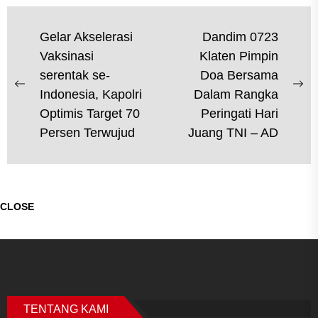
NAVIGASI
Gelar Akselerasi
Dandim 0723
Vaksinasi
Klaten Pimpin
POS
serentak se-
Doa Bersama
Previous
Ne
Indonesia, Kapolri
Dalam Rangka
post:
po
Optimis Target 70
Peringati Hari
Persen Terwujud
Juang TNI – AD
CLOSE
TENTANG KAMI