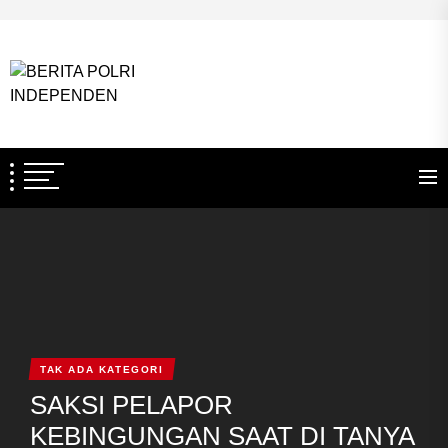
Skip
to
BERITA
the
POLRI
content
BERITA POLRI
INDEPENDEN
TEGAS DAN TERPERCAYA
INDEPENDEN
TAK ADA KATEGORI
SAKSI PELAPOR
KEBINGUNGAN SAAT DI TANYA