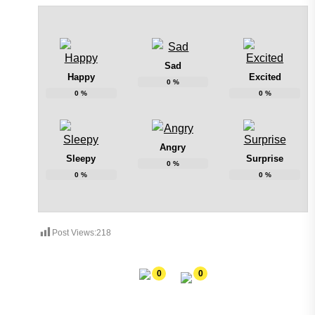
Sad
Happy
Excited
0
%
0
%
0
%
Angry
Sleepy
Surprise
0
%
0
%
0
%
Post Views:
218
0
0