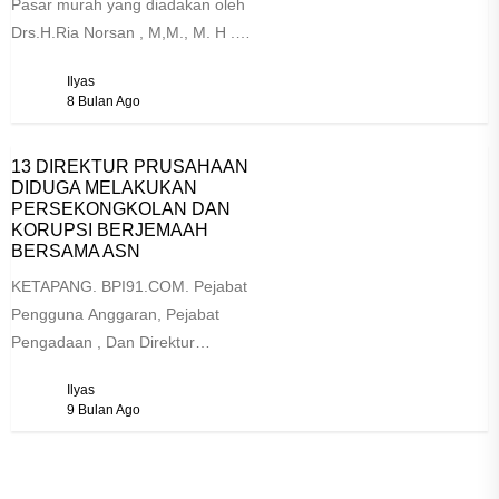
Pasar murah yang diadakan oleh
Drs.H.Ria Norsan , M,M., M. H .
Gubernur Kalimantan Barat beserta
Ilyas
Krisantus Kurniawan,...
8 Bulan Ago
13 DIREKTUR PRUSAHAAN
DIDUGA MELAKUKAN
PERSEKONGKOLAN DAN
KORUPSI BERJEMAAH
BERSAMA ASN
KETAPANG. BPI91.COM. Pejabat
Pengguna Anggaran, Pejabat
Pengadaan , Dan Direktur
Prusahaan, Diduga Melakukan
Ilyas
Persekongkolan Dan Korupsi
9 Bulan Ago
Berjemaah bersama ASN Telah
ditemukan...