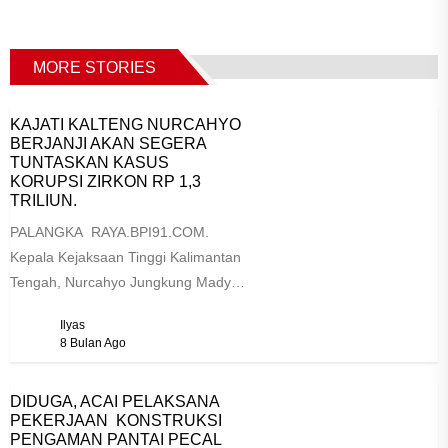
MORE STORIES
KAJATI KALTENG NURCAHYO
BERJANJI AKAN SEGERA
TUNTASKAN KASUS
KORUPSI ZIRKON RP 1,3
TRILIUN.
PALANGKA RAYA.BPI91.COM.
Kepala Kejaksaan Tinggi Kalimantan
Tengah, Nurcahyo Jungkung Madyo,
mengungkapkan komitmenya akan
Ilyas
segera menuntaskan berbagai
8 Bulan Ago
perkara tindak pidana korupsi...
DIDUGA, ACAI PELAKSANA
PEKERJAAN KONSTRUKSI
PENGAMAN PANTAI PECAL