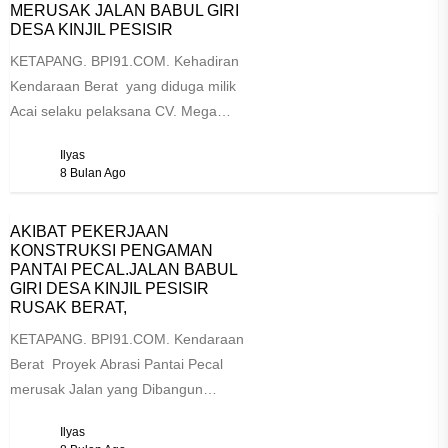
MERUSAK JALAN BABUL GIRI
DESA KINJIL PESISIR
KETAPANG. BPI91.COM. Kehadiran
Kendaraan Berat yang diduga milik
Acai selaku pelaksana CV. Mega
Buana Persada , Proyek Abrasi
Ilyas
Pantai Pecal ...
8 Bulan Ago
AKIBAT PEKERJAAN
KONSTRUKSI PENGAMAN
PANTAI PECAL.JALAN BABUL
GIRI DESA KINJIL PESISIR
RUSAK BERAT,
KETAPANG. BPI91.COM. Kendaraan
Berat Proyek Abrasi Pantai Pecal
merusak Jalan yang Dibangun
Pemda Ketapang. Jalan Babul Giri
Ilyas
sepanjang 630 meter...