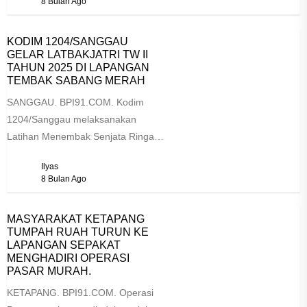
8 Bulan Ago
KODIM 1204/SANGGAU
GELAR LATBAKJATRI TW II
TAHUN 2025 DI LAPANGAN
TEMBAK SABANG MERAH ‎
‎SANGGAU. BPI91.COM. Kodim
1204/Sanggau melaksanakan
Latihan Menembak Senjata Ringan
(Latbakjatri) Triwulan II Tahun 2025
Ilyas
pada Selasa (25/11/2025) pukul
8 Bulan Ago
07.00 WIB...
MASYARAKAT KETAPANG
TUMPAH RUAH TURUN KE
LAPANGAN SEPAKAT
MENGHADIRI OPERASI
PASAR MURAH.
KETAPANG. BPI91.COM. Operasi