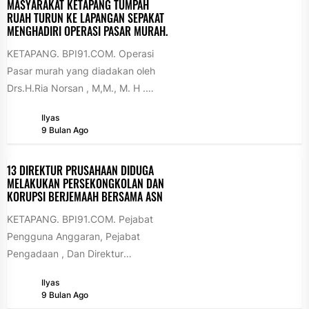
MASYARAKAT KETAPANG TUMPAH
RUAH TURUN KE LAPANGAN SEPAKAT
MENGHADIRI OPERASI PASAR MURAH.
KETAPANG. BPI91.COM. Operasi
Pasar murah yang diadakan oleh
Drs.H.Ria Norsan , M,M., M. H .
Gubernur Kalimantan Barat beserta
Ilyas
Krisantus Kurniawan,...
9 Bulan Ago
13 DIREKTUR PRUSAHAAN DIDUGA
MELAKUKAN PERSEKONGKOLAN DAN
KORUPSI BERJEMAAH BERSAMA ASN
KETAPANG. BPI91.COM. Pejabat
Pengguna Anggaran, Pejabat
Pengadaan , Dan Direktur
Prusahaan, Diduga Melakukan
Ilyas
Persekongkolan Dan Korupsi
9 Bulan Ago
Berjemaah bersama ASN Telah