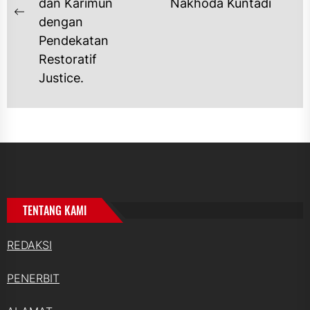
po
dan Karimun
Nakhoda Kuntadi
Previous
dengan
post:
Pendekatan
Restoratif
Justice.
TENTANG KAMI
REDAKSI
PENERBIT