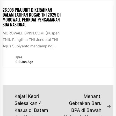
ditemukan...
26.998 PRAJURIT DIKERAHKAN
DALAM LATIHAN KOGAB TNI 2025 DI
MOROWALI, PERKUAT PENGAMANAN
SDA NASIONAL
MOROWALI. BPI91.COM. (Puspen
TNI). Panglima TNI Jenderal TNI
Agus Subiyanto mendampingi
Menteri Pertahanan RI Sjafrie
Ilyas
Sjamsoeddin bersama Jaksa Agung
9 Bulan Ago
ST...
NAVIGASI
Kajati Kepri
Menanti
POS
Selesaikan 4
Gebrakan Baru
Ne
Kasus di Batam
BPA di Bawah