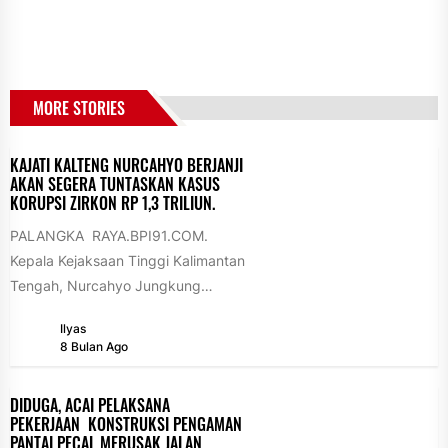
MORE STORIES
KAJATI KALTENG NURCAHYO BERJANJI
AKAN SEGERA TUNTASKAN KASUS
KORUPSI ZIRKON RP 1,3 TRILIUN.
PALANGKA RAYA.BPI91.COM.
Kepala Kejaksaan Tinggi Kalimantan
Tengah, Nurcahyo Jungkung
Madyo, mengungkapkan
Ilyas
komitmenya akan segera
8 Bulan Ago
menuntaskan berbagai perkara
tindak pidana korupsi...
DIDUGA, ACAI PELAKSANA
PEKERJAAN KONSTRUKSI PENGAMAN
PANTAI PECAL MERUSAK JALAN