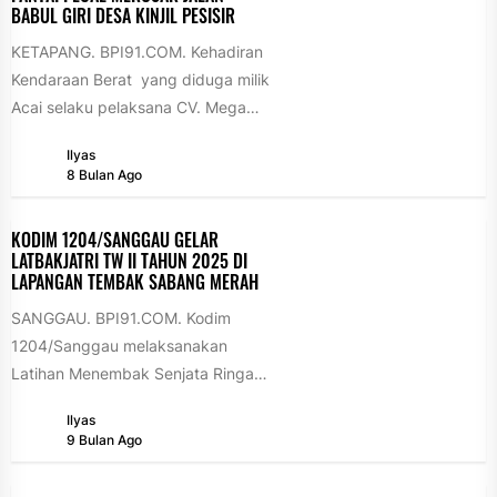
BABUL GIRI DESA KINJIL PESISIR
KETAPANG. BPI91.COM. Kehadiran
Kendaraan Berat yang diduga milik
Acai selaku pelaksana CV. Mega
Buana Persada , Proyek Abrasi
Ilyas
Pantai Pecal ...
8 Bulan Ago
KODIM 1204/SANGGAU GELAR
LATBAKJATRI TW II TAHUN 2025 DI
LAPANGAN TEMBAK SABANG MERAH ‎
‎SANGGAU. BPI91.COM. Kodim
1204/Sanggau melaksanakan
Latihan Menembak Senjata Ringan
(Latbakjatri) Triwulan II Tahun 2025
Ilyas
pada Selasa (25/11/2025) pukul
9 Bulan Ago
07.00 WIB...