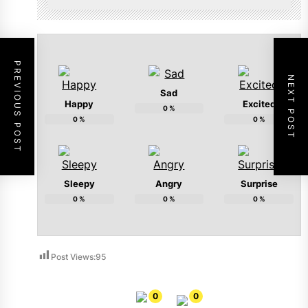
PREVIOUS POST
NEXT POST
Sad
Happy
Excited
0
%
0
%
0
%
Sleepy
Angry
Surprise
0
%
0
%
0
%
Post Views:
95
0
0