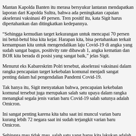
Mantan Kapolda Banten itu merasa bersyukur lantaran mendapatkan
laporan dari Kapolda Sultra, bahwa ada peningkatan capaian
akselerasi vaksinasi 49 persen. Tren positif itu, kata Sigit harus
dipertahankan dan ditingkatkan kedepannya.
“Sehingga kemudian target kekurangan untuk mencapai 70 persen
ini betul-betul bisa kita kejar. Harapan kita, bisa pertahankan terkait
kemampuan kita untuk mengendalikan laju Covid-19 di angka yang
sudah sangat bagus, positivity rate dibawah 1, angka kematian dan
BOR kita berada di posisi yang sangat baik,” jelas Sigit.
Menurut eks Kabareskrim Polri tersebut, akselerasi vaksinasi dalam
rangka pencapaian target kekebalan komunal menjadi sangat
penting dalam hal pengendalian Pandemi Covid-19.
Tak hanya itu, Sigit menyatakan bahwa, pencapaian kekebalan
komunal tersebut juga merupakan salah satu upaya dalam rangka
menangkal segala jenis varian baru Covid-19 salah satunya adalah
Omicron.
Ini sangat penting karena kita tahu saat ini muncul varian baru
kurang lebih 72 negara saat ini sudah terjangkit varian baru
Omicron.
Sehingga mau tidak mau, salah satu yang harus kita lakukan adalah