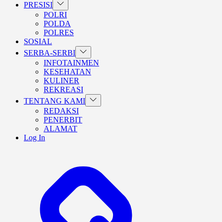
Show
PRESISI
sub
POLRI
menu
POLDA
POLRES
SOSIAL
Show
SERBA-SERBI
sub
INFOTAINMEN
menu
KESEHATAN
KULINER
REKREASI
Show
TENTANG KAMI
sub
REDAKSI
menu
PENERBIT
ALAMAT
Log In
BERANDA