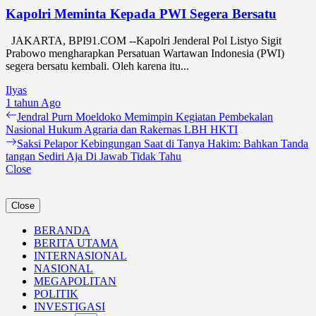
Kapolri Meminta Kepada PWI Segera Bersatu
JAKARTA, BPI91.COM --Kapolri Jenderal Pol Listyo Sigit
Prabowo mengharapkan Persatuan Wartawan Indonesia (PWI)
segera bersatu kembali. Oleh karena itu...
Ilyas
1 tahun Ago
Navigasi
Previous
Jendral Purn Moeldoko Memimpin Kegiatan Pembekalan
post:
Nasional Hukum Agraria dan Rakernas LBH HKTI
pos
Next
Saksi Pelapor Kebingungan Saat di Tanya Hakim: Bahkan Tanda
post:
tangan Sediri Aja Di Jawab Tidak Tahu
Close
Close
BERANDA
BERITA UTAMA
INTERNASIONAL
NASIONAL
MEGAPOLITAN
POLITIK
INVESTIGASI