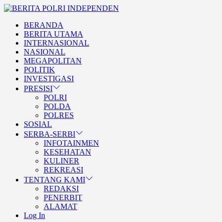
Skip
BERITA
to
POLRI
TEGAS DAN TERPERCAYA
BERANDA
the
INDEPENDEN
BERITA POLRI
BERITA UTAMA
content
INTERNASIONAL
INDEPENDEN
NASIONAL
MEGAPOLITAN
POLITIK
INVESTIGASI
PRESISI
POLRI
POLDA
POLRES
SOSIAL
SERBA-SERBI
INFOTAINMEN
KESEHATAN
KULINER
REKREASI
TENTANG KAMI
REDAKSI
PENERBIT
ALAMAT
Log In