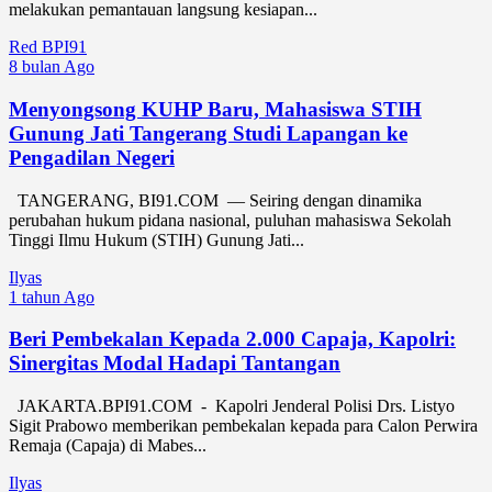
melakukan pemantauan langsung kesiapan...
Red BPI91
8 bulan Ago
Menyongsong KUHP Baru, Mahasiswa STIH
Gunung Jati Tangerang Studi Lapangan ke
Pengadilan Negeri
TANGERANG, BI91.COM — Seiring dengan dinamika
perubahan hukum pidana nasional, puluhan mahasiswa Sekolah
Tinggi Ilmu Hukum (STIH) Gunung Jati...
Ilyas
1 tahun Ago
Beri Pembekalan Kepada 2.000 Capaja, Kapolri:
Sinergitas Modal Hadapi Tantangan
JAKARTA.BPI91.COM - Kapolri Jenderal Polisi Drs. Listyo
Sigit Prabowo memberikan pembekalan kepada para Calon Perwira
Remaja (Capaja) di Mabes...
Ilyas