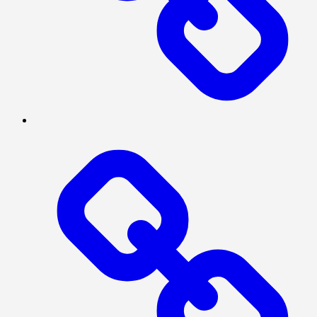
Log
In