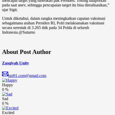
mencapai target yang diberikan pak Presiden. Tolong dilaporkan
pada saat anev, sehingga pencapaian target itu bisa direalisasikan,”
ujar Sigit.
Untuk diketahui, dalam rangka meningkatkan capaian vaksinasi
sebagaimana arahan Presiden RI, Polri melaksanakan vaksinasi
secara serentak di 3.265 titik pada 34 Polda di seluruh
Indonesia.@Sutarno
About Post Author
Zasqiyah Unity
bpi91.com@gmail.com
Happy
0
%
Sad
0
%
Excited