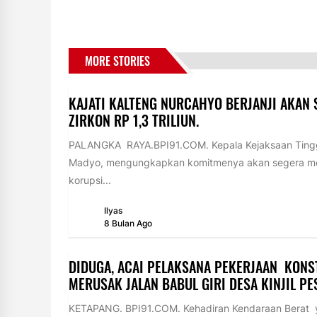
MORE STORIES
KAJATI KALTENG NURCAHYO BERJANJI AKAN
ZIRKON RP 1,3 TRILIUN.
PALANGKA RAYA.BPI91.COM. Kepala Kejaksaan Tingg
Madyo, mengungkapkan komitmenya akan segera men
korupsi...
Ilyas
8 Bulan Ago
DIDUGA, ACAI PELAKSANA PEKERJAAN KONS
MERUSAK JALAN BABUL GIRI DESA KINJIL PE
KETAPANG. BPI91.COM. Kehadiran Kendaraan Berat ya