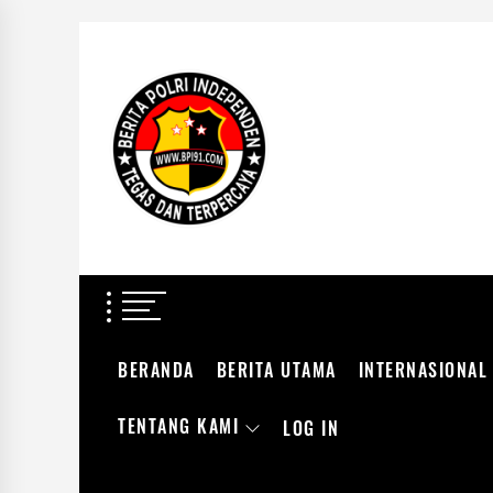
Skip
to
BERITA
the
POLRI
content
INDEPENDEN
BERITA POLRI IN
TEGAS DAN TERPERCAYA
BERANDA
BERITA UTAMA
INTERNASIONAL
TENTANG KAMI
LOG IN