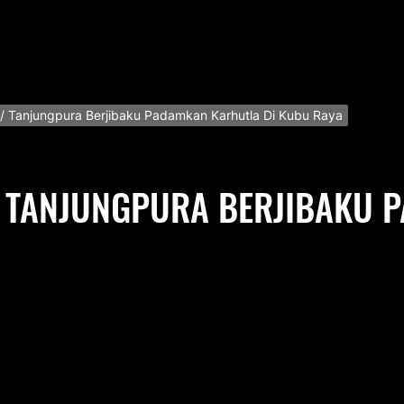
II/ Tanjungpura Berjibaku Padamkan Karhutla Di Kubu Raya
/ TANJUNGPURA BERJIBAKU