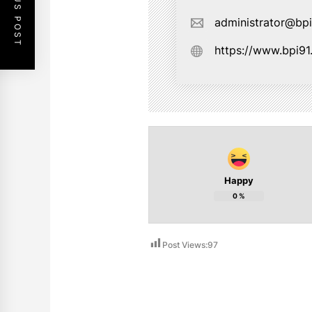
PREVIOUS POST
administrator@bp
https://www.bpi9
Happy
0
%
Post Views:
97