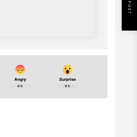
NEXT POST
Angry
Surprise
0
%
0
%