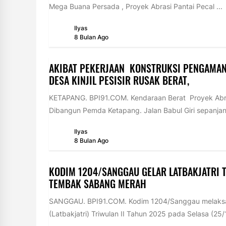
Mega Buana Persada , Proyek Abrasi Pantai Pecal ...
Ilyas
8 Bulan Ago
AKIBAT PEKERJAAN KONSTRUKSI PENGAMAN 
DESA KINJIL PESISIR RUSAK BERAT,
KETAPANG. BPI91.COM. Kendaraan Berat Proyek Abra
Dibangun Pemda Ketapang. Jalan Babul Giri sepanjan
Ilyas
8 Bulan Ago
KODIM 1204/SANGGAU GELAR LATBAKJATRI T
TEMBAK SABANG MERAH ‎
‎SANGGAU. BPI91.COM. Kodim 1204/Sanggau melaks
(Latbakjatri) Triwulan II Tahun 2025 pada Selasa (25/