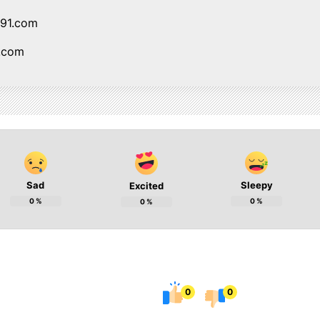
i91.com
1.com
Sad
Sleepy
Excited
0
%
0
%
0
%
0
0