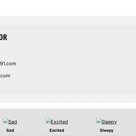
OR
i91.com
1.com
Sad
Excited
Sleepy