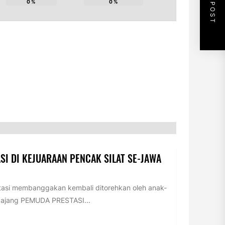
NEXT POST
0
%
0
%
SI DI KEJUARAAN PENCAK SILAT SE-JAWA
tasi membanggakan kembali ditorehkan oleh anak-
m ajang PEMUDA PRESTASI...