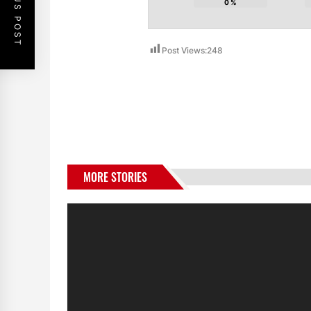
PREVIOUS POST
0
%
Post Views:
248
MORE STORIES