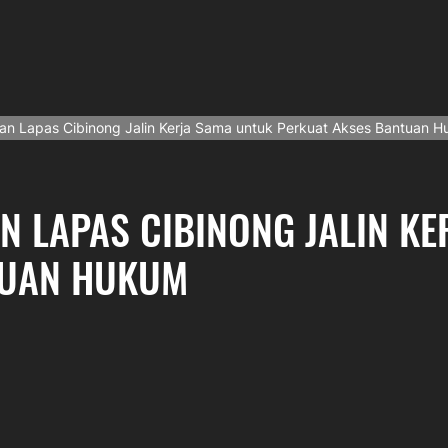
an Lapas Cibinong Jalin Kerja Sama untuk Perkuat Akses Bantuan 
N LAPAS CIBINONG JALIN K
TUAN HUKUM