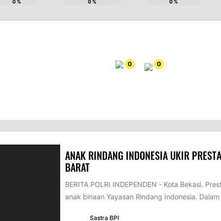
0
%
0
%
0
%
0
0
ANAK RINDANG INDONESIA UKIR PRESTA
BARAT
BERITA POLRI INDEPENDEN - Kota Bekasi. Pres
anak binaan Yayasan Rindang Indonesia. Dala
Sastra BPI