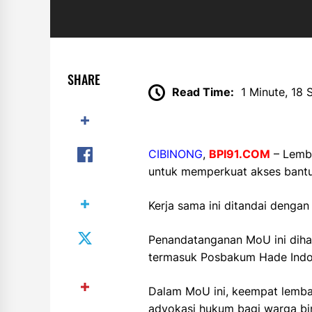
SHARE
Read Time:
1 Minute, 18
CIBINONG
,
BPI91.COM
– Lemba
untuk memperkuat akses bantu
Kerja sama ini ditandai deng
Penandatanganan MoU ini dihad
termasuk Posbakum Hade Indo
Dalam MoU ini, keempat lemba
advokasi hukum bagi warga bin