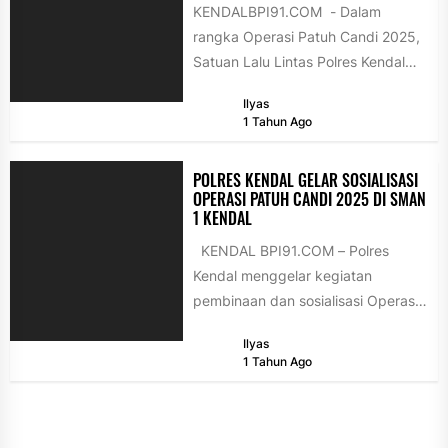
KENDALBPI91.COM - Dalam
rangka Operasi Patuh Candi 2025,
Satuan Lalu Lintas Polres Kendal
menyelenggarakan kegiatan
Ilyas
edukatif bertajuk Polisi Sahabat
1 Tahun Ago
Anak...
POLRES KENDAL GELAR SOSIALISASI
OPERASI PATUH CANDI 2025 DI SMAN
1 KENDAL
KENDAL BPI91.COM – Polres
Kendal menggelar kegiatan
pembinaan dan sosialisasi Operasi
Patuh Candi 2025 kepada siswa
Ilyas
baru SMAN 1...
1 Tahun Ago