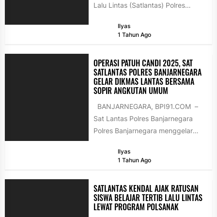
Lalu Lintas (Satlantas) Polres
Purbalingga untuk berbagi
Ilyas
kebaikan dengan warga yang
1 Tahun Ago
membutuhkan, Jumat...
OPERASI PATUH CANDI 2025, SAT
SATLANTAS POLRES BANJARNEGARA
GELAR DIKMAS LANTAS BERSAMA
SOPIR ANGKUTAN UMUM
BANJARNEGARA, BPI91.COM –
Sat Lantas Polres Banjarnegara
Polres Banjarnegara menggelar
pendidikan masyarakat lalu lintas
Ilyas
(Dikmas Lantas) kepada awak
1 Tahun Ago
angkutan...
SATLANTAS KENDAL AJAK RATUSAN
SISWA BELAJAR TERTIB LALU LINTAS
LEWAT PROGRAM POLSANAK