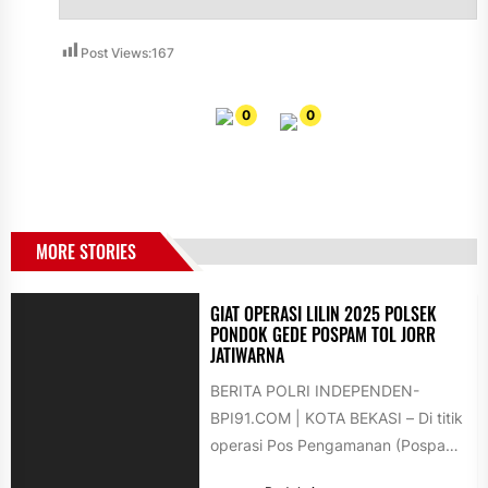
Post Views:
167
0
0
MORE STORIES
GIAT OPERASI LILIN 2025 POLSEK
PONDOK GEDE POSPAM TOL JORR
JATIWARNA
BERITA POLRI INDEPENDEN-
BPI91.COM | KOTA BEKASI – Di titik
operasi Pos Pengamanan (Pospam)
bawah Tol Jorr Jatiwarna, Polsek