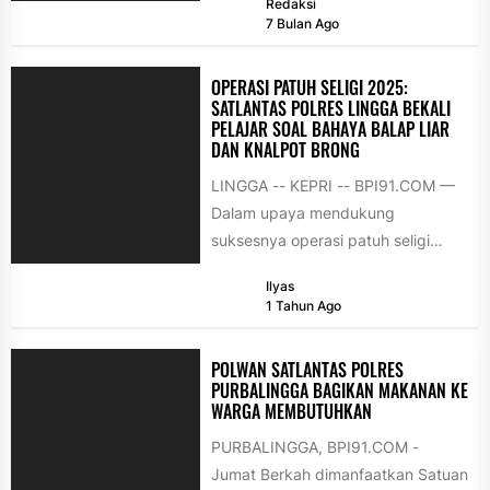
Redaksi
Pondok Gede...
7 Bulan Ago
OPERASI PATUH SELIGI 2025:
SATLANTAS POLRES LINGGA BEKALI
PELAJAR SOAL BAHAYA BALAP LIAR
DAN KNALPOT BRONG
LINGGA -- KEPRI -- BPI91.COM —
Dalam upaya mendukung
suksesnya operasi patuh seligi
2025, Polres Lingga melalui Satuan
Ilyas
Lalu Lintas kembali...
1 Tahun Ago
POLWAN SATLANTAS POLRES
PURBALINGGA BAGIKAN MAKANAN KE
WARGA MEMBUTUHKAN
PURBALINGGA, BPI91.COM -
Jumat Berkah dimanfaatkan Satuan