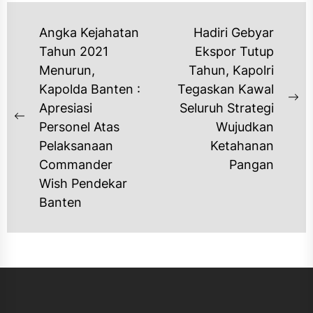
NAVIGASI
Angka Kejahatan
Hadiri Gebyar
POS
Tahun 2021
Ekspor Tutup
Menurun,
Tahun, Kapolri
Kapolda Banten :
Tegaskan Kawal
Ne
Apresiasi
Seluruh Strategi
Previous
po
Personel Atas
Wujudkan
post:
Pelaksanaan
Ketahanan
Commander
Pangan
Wish Pendekar
Banten