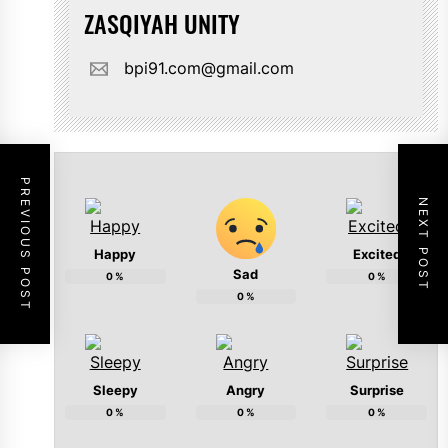
ZASQIYAH UNITY
bpi91.com@gmail.com
PREVIOUS POST
NEXT POST
Happy
Excited
Sad
0
%
0
%
0
%
Sleepy
Angry
Surprise
0
%
0
%
0
%