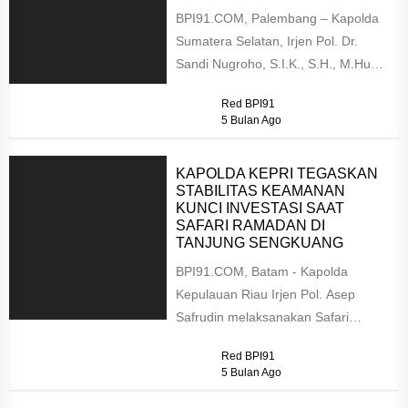
BPI91.COM, Palembang – Kapolda
Sumatera Selatan, Irjen Pol. Dr.
Sandi Nugroho, S.I.K., S.H., M.Hum.,
menghadiri langsung Rapat
Red BPI91
Koordinasi Lintas Sektoral...
5 Bulan Ago
KAPOLDA KEPRI TEGASKAN
STABILITAS KEAMANAN
KUNCI INVESTASI SAAT
SAFARI RAMADAN DI
TANJUNG SENGKUANG
BPI91.COM, Batam - Kapolda
Kepulauan Riau Irjen Pol. Asep
Safrudin melaksanakan Safari
Ramadan 1447 Hijriah di Masjid
Red BPI91
Darul Ihsan, Tanjung...
5 Bulan Ago