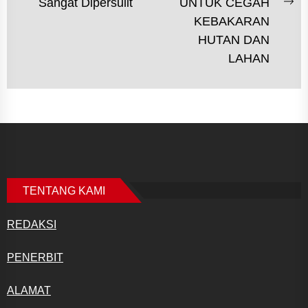
post:
Sangat Dipersulit
UNTUK CEGAH
Ne
KEBAKARAN
po
HUTAN DAN
LAHAN
TENTANG KAMI
REDAKSI
PENERBIT
ALAMAT