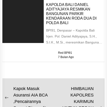
KAPOLDA BALI DANIEL
ADITYAJAYA RESMIKAN
BANGUNAN PARKIR
KENDARAAN RODA DUA DI
POLDA BALI
BPI91, Denpasar – Kapolda Bali
Irjen. Pol. Daniel Adityajaya, S.H.,
S.I.K., M.Si., meresmikan Bangunan
Parkir Kendaraan Roda Dua Polda
Red BPI91
Bali...
7 Bulan Ago
NAVIGASI
Kapok Masuk
HIMBAUAN
Asuransi AIA BCA
KAPOLRES
POS
Previous
,Pencairannya
KARIMUN