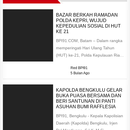
BAZAR BERKAH RAMADAN
POLDA KEPRI, WUJUD
KEPEDULIAN SOSIAL DI HUT
KE 21
BPI91.COM, Batam – Dalam rangka
memperingati Hari Ulang Tahun
(HUT) ke-21, Polda Kepulauan Riau
menggelar kegiatan Bazar Berkah
Red BPI91
Ramadan 1447...
5 Bulan Ago
KAPOLDA BENGKULU GELAR
BUKA PUASA BERSAMA DAN
BERI SANTUNAN DI PANTI
ASUHAN BUMI RAFFLESIA
BPI91, Bengkulu - Kepala Kapolisian
Daerah (Kapolda) Bengkulu, Irjen