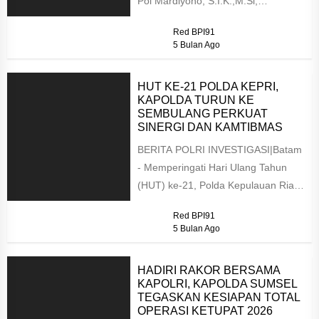
Pol Mardiyono, S.I.K.,M.Si,
melaksanakan buka puasa bersama
Red BPI91
anak yatim dan dhuafa...
5 Bulan Ago
HUT KE-21 POLDA KEPRI,
KAPOLDA TURUN KE
SEMBULANG PERKUAT
SINERGI DAN KAMTIBMAS
BERITA POLRI INVESTIGASI|Batam
- Memperingati Hari Ulang Tahun
(HUT) ke-21, Polda Kepulauan Riau
menggelar kegiatan bakti sosial dan
Red BPI91
Safari Ramadan...
5 Bulan Ago
HADIRI RAKOR BERSAMA
KAPOLRI, KAPOLDA SUMSEL
TEGASKAN KESIAPAN TOTAL
OPERASI KETUPAT 2026