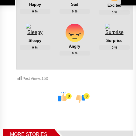
Happy
Sad
Excited
0
%
0
%
0
%
Sleepy
Surprise
Angry
0
%
0
%
0
%
Post Views:
153
0
0
MORE STORIES