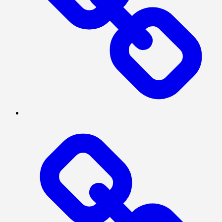
Log
In