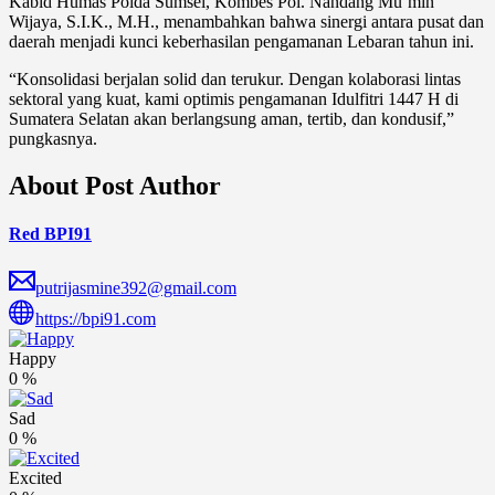
Kabid Humas Polda Sumsel, Kombes Pol. Nandang Mu’min
Wijaya, S.I.K., M.H., menambahkan bahwa sinergi antara pusat dan
daerah menjadi kunci keberhasilan pengamanan Lebaran tahun ini.
“Konsolidasi berjalan solid dan terukur. Dengan kolaborasi lintas
sektoral yang kuat, kami optimis pengamanan Idulfitri 1447 H di
Sumatera Selatan akan berlangsung aman, tertib, dan kondusif,”
pungkasnya.
About Post Author
Red BPI91
putrijasmine392@gmail.com
https://bpi91.com
Happy
0
%
Sad
0
%
Excited