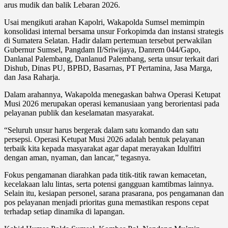
arus mudik dan balik Lebaran 2026.
Usai mengikuti arahan Kapolri, Wakapolda Sumsel memimpin
konsolidasi internal bersama unsur Forkopimda dan instansi strategis
di Sumatera Selatan. Hadir dalam pertemuan tersebut perwakilan
Gubernur Sumsel, Pangdam II/Sriwijaya, Danrem 044/Gapo,
Danlanal Palembang, Danlanud Palembang, serta unsur terkait dari
Dishub, Dinas PU, BPBD, Basarnas, PT Pertamina, Jasa Marga,
dan Jasa Raharja.
Dalam arahannya, Wakapolda menegaskan bahwa Operasi Ketupat
Musi 2026 merupakan operasi kemanusiaan yang berorientasi pada
pelayanan publik dan keselamatan masyarakat.
“Seluruh unsur harus bergerak dalam satu komando dan satu
persepsi. Operasi Ketupat Musi 2026 adalah bentuk pelayanan
terbaik kita kepada masyarakat agar dapat merayakan Idulfitri
dengan aman, nyaman, dan lancar,” tegasnya.
Fokus pengamanan diarahkan pada titik-titik rawan kemacetan,
kecelakaan lalu lintas, serta potensi gangguan kamtibmas lainnya.
Selain itu, kesiapan personel, sarana prasarana, pos pengamanan dan
pos pelayanan menjadi prioritas guna memastikan respons cepat
terhadap setiap dinamika di lapangan.