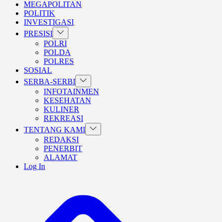
MEGAPOLITAN
POLITIK
INVESTIGASI
Show
PRESISI
sub
POLRI
menu
POLDA
POLRES
SOSIAL
Show
SERBA-SERBI
sub
INFOTAINMEN
menu
KESEHATAN
KULINER
REKREASI
Show
TENTANG KAMI
sub
REDAKSI
menu
PENERBIT
ALAMAT
Log In
BERANDA