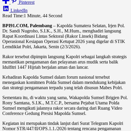
Pinterest
LinkedIn
Read Time:
1 Minute, 44 Second
BPI91.COM, Palembang
– Kapolda Sumatera Selatan, Irjen Pol.
Dr. Sandi Nugroho, S.I.K., S.H., M.Hum., menghadiri langsung
Rapat Koordinasi Lintas Sektoral (Rakor Linsek) Bidang
Operasional Kesiapan Operasi Ketupat 2026 yang digelar di STIK
Lemdiklat Polri, Jakarta, Senin (2/3/2026).
Rakor tersebut dipimpin langsung Kapolri sebagai langkah strategis
memastikan pengamanan dan pelayanan arus mudik serta balik
Idulfitri 1447 Hijriah berjalan aman dan lancar.
Kehadiran Kapolda Sumsel dalam forum nasional tersebut
menegaskan komitmen Polda Sumsel dalam mendukung kebijakan
dan strategi pengamanan terpadu yang telah disusun Mabes Polri.
Sementara itu, di waktu yang sama, Wakapolda Sumsel Brigjen Pol.
Rony Samtana, S.I.K., M.T.C.P., bersama Pejabat Utama Polda
Sumsel mengikuti jalannya rakor secara daring dari Ruang Video
Conference Gedung Presisi Mapolda Sumsel.
Kegiatan ini merupakan tindak lanjut dari Surat Telegram Kapolri
Nomor STR/447/II/OPS.1.1./2026 tentang rencana pengamanan