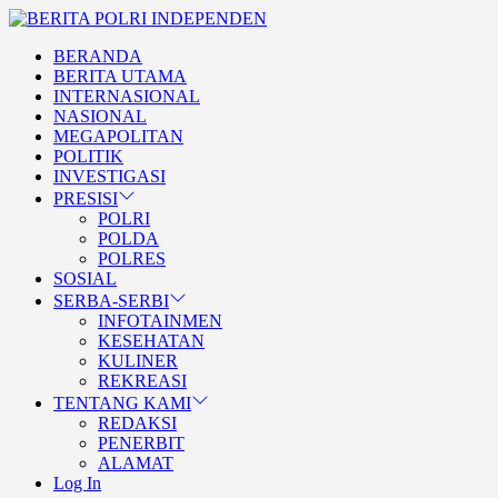
Skip
BERITA
to
POLRI
TEGAS DAN TERPERCAYA
BERANDA
the
INDEPENDEN
BERITA POLRI
BERITA UTAMA
content
INTERNASIONAL
INDEPENDEN
NASIONAL
MEGAPOLITAN
POLITIK
INVESTIGASI
PRESISI
POLRI
POLDA
POLRES
SOSIAL
SERBA-SERBI
INFOTAINMEN
KESEHATAN
KULINER
REKREASI
TENTANG KAMI
REDAKSI
PENERBIT
ALAMAT
Log In