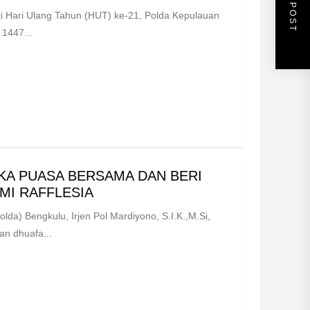
NEXT POST
 Hari Ulang Tahun (HUT) ke-21, Polda Kepulauan
1447...
KA PUASA BERSAMA DAN BERI
MI RAFFLESIA
lda) Bengkulu, Irjen Pol Mardiyono, S.I.K.,M.Si,
n dhuafa...