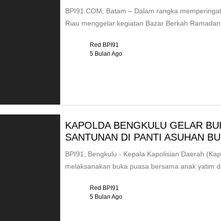
BPI91.COM, Batam – Dalam rangka memperingati
Riau menggelar kegiatan Bazar Berkah Ramadan 
Red BPI91
5 Bulan Ago
KAPOLDA BENGKULU GELAR BU
SANTUNAN DI PANTI ASUHAN BU
BPI91, Bengkulu - Kepala Kapolisian Daerah (Kapo
melaksanakan buka puasa bersama anak yatim da
Red BPI91
5 Bulan Ago