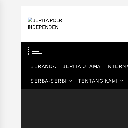
Skip
to
BERITA
the
POLRI
content
BERITA POLRI
INDEPENDEN
TEGAS DAN TERPERCAYA
BERANDA
BERITA UTAMA
INTERN
SERBA-SERBI
TENTANG KAMI