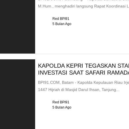
M.Hum., menghadiri langsung Rapat Koordinasi Lin
Red BPI91
5 Bulan Ago
KAPOLDA KEPRI TEGASKAN STA
INVESTASI SAAT SAFARI RAMA
BPI91.COM, Batam - Kapolda Kepulauan Riau Irj
1447 Hijriah di Masjid Darul Ihsan, Tanjung...
Red BPI91
5 Bulan Ago