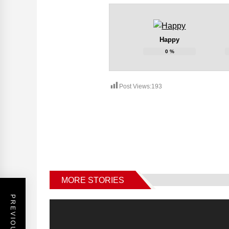
Happy
0
%
Post Views:
193
MORE STORIES