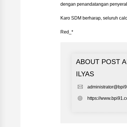
dengan penandatangan penyerah
Karo SDM berharap, seluruh calon
Red_*
ABOUT POST 
ILYAS
administrator@bpi
https://www.bpi91.