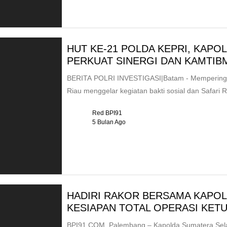
HUT KE-21 POLDA KEPRI, KAP
PERKUAT SINERGI DAN KAMTIB
BERITA POLRI INVESTIGASI|Batam - Memperingat
Riau menggelar kegiatan bakti sosial dan Safari 
Red BPI91
5 Bulan Ago
HADIRI RAKOR BERSAMA KAPOL
KESIAPAN TOTAL OPERASI KETU
BPI91.COM, Palembang – Kapolda Sumatera Selatan