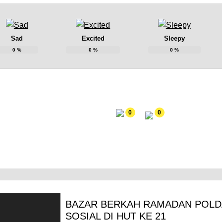
Sad
Excited
Sleepy
0
%
0
%
0
%
0
0
BAZAR BERKAH RAMADAN POLDA
SOSIAL DI HUT KE 21