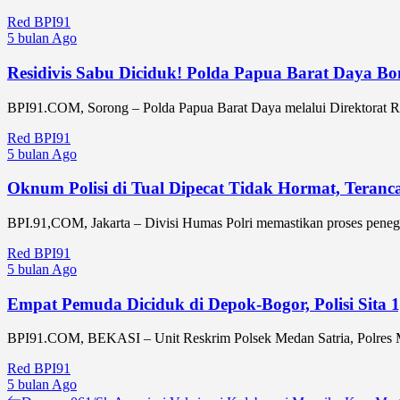
Red BPI91
5 bulan Ago
Residivis Sabu Diciduk! Polda Papua Barat Daya B
BPI91.COM, Sorong – Polda Papua Barat Daya melalui Direktorat Res
Red BPI91
5 bulan Ago
Oknum Polisi di Tual Dipecat Tidak Hormat, Teran
BPI.91,COM, Jakarta – Divisi Humas Polri memastikan proses peneg
Red BPI91
5 bulan Ago
Empat Pemuda Diciduk di Depok-Bogor, Polisi Sita 1
BPI91.COM, BEKASI – Unit Reskrim Polsek Medan Satria, Polres Metr
Red BPI91
5 bulan Ago
Previous