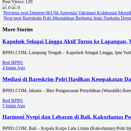
Post Views:
129
0
0
Previous post
Danrem 061/Sk Apresiasi Vaksinasi Kolaborasi Musp
Next post
Bareskrim Polri Musnahkan Berbagai Jenis Narkoba Deng
More Stories
Kapolsek Selagai Lingga Aktif Turun ke Lapangan
BPI91.COM, Lampung Tengah – Kapolsek Selagai Lingga, Iptu Yudi
Red BPI91
4 bulan Ago
Mediasi di Bareskrim Polri Hasilkan Kesepakatan 
BPI91.COM, Jakarta – Biro Pengawasan Penyidikan (Wassidik) Bareskr
Red BPI91
5 bulan Ago
Harmoni Nyepi dan Lebaran di Bali, Kakorlantas P
BPI91.COM, Bali – Kepala Korps Lalu Lintas (Kakorlantas) Polri Ir