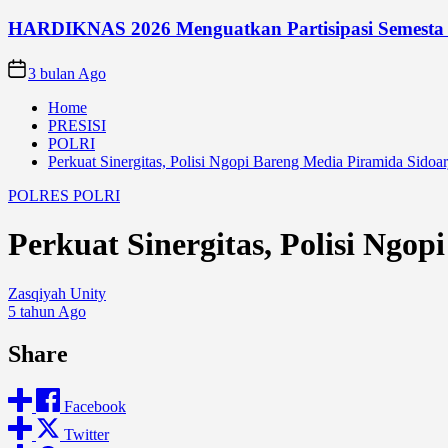
HARDIKNAS 2026 Menguatkan Partisipasi Semesta
3 bulan Ago
Home
PRESISI
POLRI
Perkuat Sinergitas, Polisi Ngopi Bareng Media Piramida Sidoar
POLRES
POLRI
Perkuat Sinergitas, Polisi Ngo
Zasqiyah Unity
5 tahun Ago
Share
Facebook
Twitter