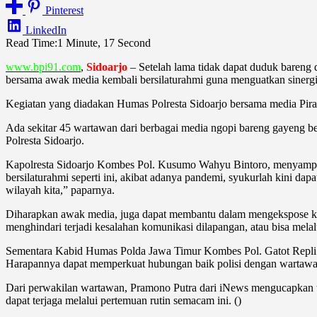
Pinterest
LinkedIn
Read Time:
1 Minute, 17 Second
www.bpi91.com
,
Sidoarjo
– Setelah lama tidak dapat duduk bareng
bersama awak media kembali bersilaturahmi guna menguatkan sinergi
Kegiatan yang diadakan Humas Polresta Sidoarjo bersama media Pirami
Ada sekitar 45 wartawan dari berbagai media ngopi bareng gayeng b
Polresta Sidoarjo.
Kapolresta Sidoarjo Kombes Pol. Kusumo Wahyu Bintoro, menyampaika
bersilaturahmi seperti ini, akibat adanya pandemi, syukurlah kini d
wilayah kita,” paparnya.
Diharapkan awak media, juga dapat membantu dalam mengekspose kegi
menghindari terjadi kesalahan komunikasi dilapangan, atau bisa mela
Sementara Kabid Humas Polda Jawa Timur Kombes Pol. Gatot Repli
Harapannya dapat memperkuat hubungan baik polisi dengan wartawan. 
Dari perwakilan wartawan, Pramono Putra dari iNews mengucapkan teri
dapat terjaga melalui pertemuan rutin semacam ini. ()