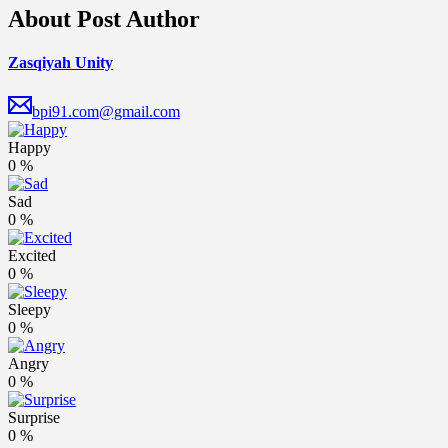
About Post Author
Zasqiyah Unity
bpi91.com@gmail.com
Happy
0
%
Sad
0
%
Excited
0
%
Sleepy
0
%
Angry
0
%
Surprise
0
%