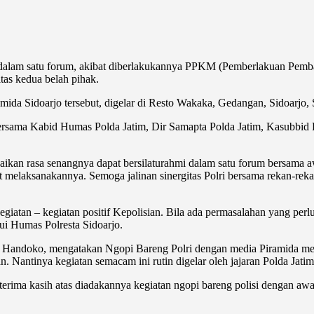
 dalam satu forum, akibat diberlakukannya PPKM (Pemberlakuan Pemba
tas kedua belah pihak.
da Sidoarjo tersebut, digelar di Resto Wakaka, Gedangan, Sidoarjo, S
ersama Kabid Humas Polda Jatim, Dir Samapta Polda Jatim, Kasubbid P
n rasa senangnya dapat bersilaturahmi dalam satu forum bersama awa
apat melaksanakannya. Semoga jalinan sinergitas Polri bersama rekan-r
atan – kegiatan positif Kepolisian. Bila ada permasalahan yang perl
lui Humas Polresta Sidoarjo.
 Handoko, mengatakan Ngopi Bareng Polri dengan media Piramida m
Nantinya kegiatan semacam ini rutin digelar oleh jajaran Polda Jatim
ma kasih atas diadakannya kegiatan ngopi bareng polisi dengan awak me