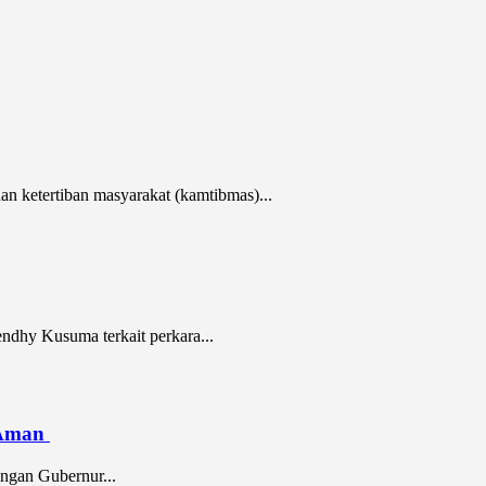
ketertiban masyarakat (kamtibmas)...
ndhy Kusuma terkait perkara...
n Aman
ngan Gubernur...