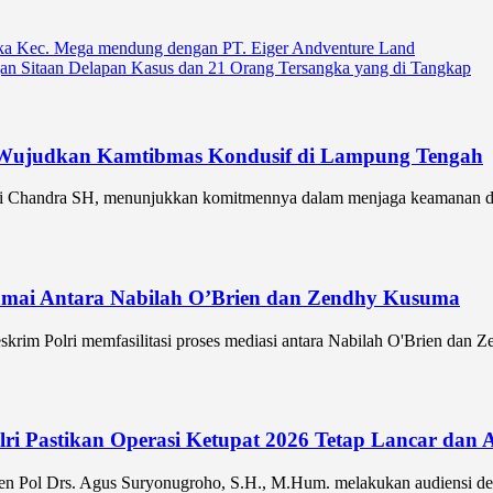
ika Kec. Mega mendung dengan PT. Eiger Andventure Land
an Sitaan Delapan Kasus dan 21 Orang Tersangka yang di Tangkap
, Wujudkan Kamtibmas Kondusif di Lampung Tengah
 Chandra SH, menunjukkan komitmennya dalam menjaga keamanan dan 
Damai Antara Nabilah O’Brien dan Zendhy Kusuma
im Polri memfasilitasi proses mediasi antara Nabilah O'Brien dan Ze
olri Pastikan Operasi Ketupat 2026 Tetap Lancar da
jen Pol Drs. Agus Suryonugroho, S.H., M.Hum. melakukan audiensi de