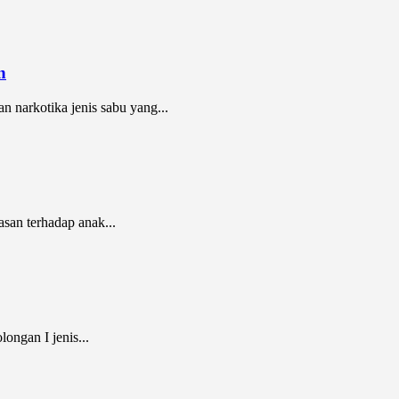
n
 narkotika jenis sabu yang...
san terhadap anak...
ngan I jenis...