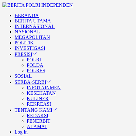
Skip
BERITA
to
POLRI
TEGAS DAN TERPERCAYA
BERANDA
the
INDEPENDEN
BERITA POLRI INDEPENDE
BERITA UTAMA
content
INTERNASIONAL
NASIONAL
MEGAPOLITAN
POLITIK
INVESTIGASI
PRESISI
POLRI
POLDA
POLRES
SOSIAL
SERBA-SERBI
INFOTAINMEN
KESEHATAN
KULINER
REKREASI
TENTANG KAMI
REDAKSI
PENERBIT
ALAMAT
Log In