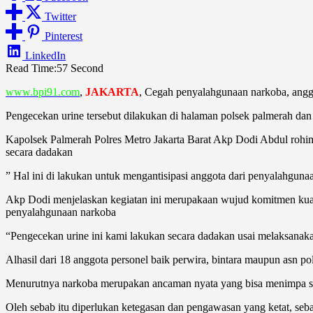
Twitter
Pinterest
LinkedIn
Read Time:
57 Second
www.bpi91.com
,
JAKARTA
, Cegah penyalahgunaan narkoba, anggo
Pengecekan urine tersebut dilakukan di halaman polsek palmerah dan
Kapolsek Palmerah Polres Metro Jakarta Barat Akp Dodi Abdul rohim
secara dadakan
” Hal ini di lakukan untuk mengantisipasi anggota dari penyalahgunaa
Akp Dodi menjelaskan kegiatan ini merupakaan wujud komitmen kuat 
penyalahgunaan narkoba
“Pengecekan urine ini kami lakukan secara dadakan usai melaksanaka
Alhasil dari 18 anggota personel baik perwira, bintara maupun asn po
Menurutnya narkoba merupakan ancaman nyata yang bisa menimpa sia
Oleh sebab itu diperlukan ketegasan dan pengawasan yang ketat, se