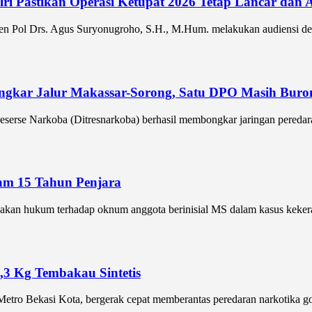
olri Pastikan Operasi Ketupat 2026 Tetap Lancar da
jen Pol Drs. Agus Suryonugroho, S.H., M.Hum. melakukan audiensi de
ongkar Jalur Makassar-Sorong, Satu DPO Masih Buro
erse Narkoba (Ditresnarkoba) berhasil membongkar jaringan peredaran
cam 15 Tahun Penjara
akan hukum terhadap oknum anggota berinisial MS dalam kasus kekera
,3 Kg Tembakau Sintetis
o Bekasi Kota, bergerak cepat memberantas peredaran narkotika golo