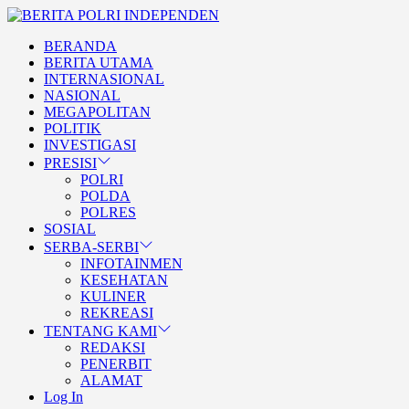
Skip
BERITA
to
POLRI
TEGAS DAN TERPERCAYA
BERANDA
the
INDEPENDEN
BERITA POLRI INDEPENDE
BERITA UTAMA
content
INTERNASIONAL
NASIONAL
MEGAPOLITAN
POLITIK
INVESTIGASI
PRESISI
POLRI
POLDA
POLRES
SOSIAL
SERBA-SERBI
INFOTAINMEN
KESEHATAN
KULINER
REKREASI
TENTANG KAMI
REDAKSI
PENERBIT
ALAMAT
Log In