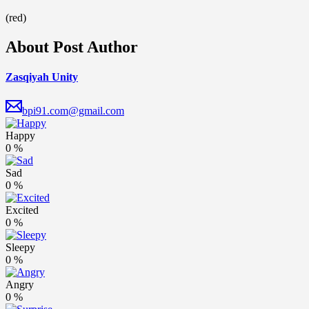
(red)
About Post Author
Zasqiyah Unity
bpi91.com@gmail.com
Happy
0
%
Sad
0
%
Excited
0
%
Sleepy
0
%
Angry
0
%