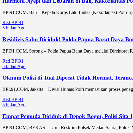
Harmoni Nyepi dan Lebaran di Bali, Kakorlantas P
BPI91.COM, Bali – Kepala Korps Lalu Lintas (Kakorlantas) Polri Ir
Red BPI91
5 bulan Ago
Residivis Sabu Diciduk! Polda Papua Barat Daya B
BPI91.COM, Sorong – Polda Papua Barat Daya melalui Direktorat Res
Red BPI91
5 bulan Ago
Oknum Polisi di Tual Dipecat Tidak Hormat, Teran
BPI.91,COM, Jakarta – Divisi Humas Polri memastikan proses peneg
Red BPI91
5 bulan Ago
Empat Pemuda Diciduk di Depok-Bogor, Polisi Sita 1
BPI91.COM, BEKASI – Unit Reskrim Polsek Medan Satria, Polres Metr