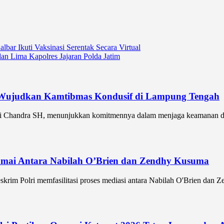
ar Ikuti Vaksinasi Serentak Secara Virtual
n Lima Kapolres Jajaran Polda Jatim
, Wujudkan Kamtibmas Kondusif di Lampung Tengah
 Chandra SH, menunjukkan komitmennya dalam menjaga keamanan dan 
Damai Antara Nabilah O’Brien dan Zendhy Kusuma
im Polri memfasilitasi proses mediasi antara Nabilah O'Brien dan Ze