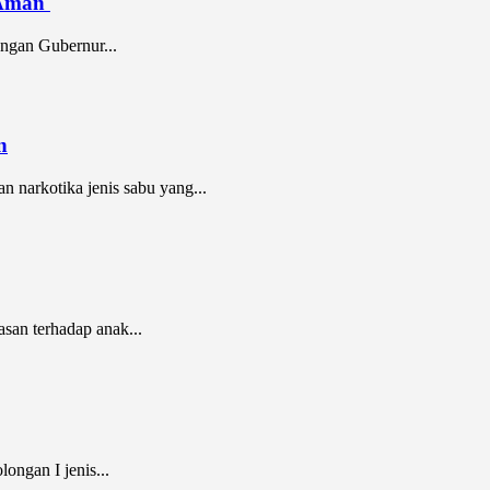
n Aman
ngan Gubernur...
n
 narkotika jenis sabu yang...
san terhadap anak...
ngan I jenis...