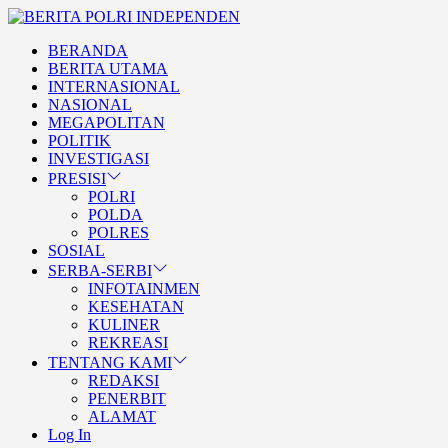
Skip
BERITA
to
POLRI
TEGAS DAN TERPERCAYA
BERANDA
the
INDEPENDEN
BERITA POLRI INDEPENDE
BERITA UTAMA
content
INTERNASIONAL
NASIONAL
MEGAPOLITAN
POLITIK
INVESTIGASI
PRESISI
POLRI
POLDA
POLRES
SOSIAL
SERBA-SERBI
INFOTAINMEN
KESEHATAN
KULINER
REKREASI
TENTANG KAMI
REDAKSI
PENERBIT
ALAMAT
Log In