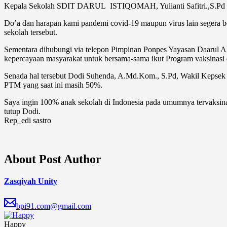
Kepala Sekolah SDIT DARUL ISTIQOMAH, Yulianti Safitri.,S.Pd meny
Do’a dan harapan kami pandemi covid-19 maupun virus lain segera ber
sekolah tersebut.
Sementara dihubungi via telepon Pimpinan Ponpes Yayasan Daarul Al
kepercayaan masyarakat untuk bersama-sama ikut Program vaksinasi d
Senada hal tersebut Dodi Suhenda, A.Md.Kom., S.Pd, Wakil Kepsek m
PTM yang saat ini masih 50%.
Saya ingin 100% anak sekolah di Indonesia pada umumnya tervaksinas
tutup Dodi.
Rep_edi sastro
About Post Author
Zasqiyah Unity
bpi91.com@gmail.com
Happy