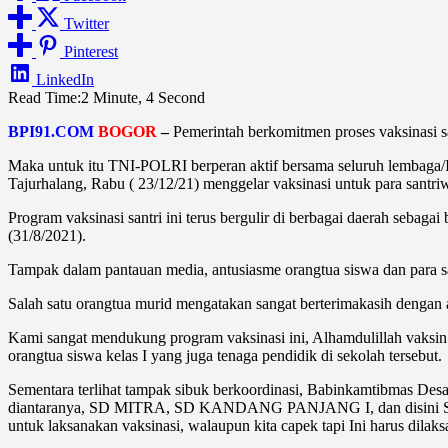
Twitter
Pinterest
LinkedIn
Read Time:
2 Minute, 4 Second
BPI91.COM
BOGOR
–
Pemerintah berkomitmen proses vaksinasi sa
Maka untuk itu TNI-POLRI berperan aktif bersama seluruh lembaga/In
Tajurhalang, Rabu ( 23/12/21) menggelar vaksinasi untuk para sa
Program vaksinasi santri ini terus bergulir di berbagai daerah sebag
(31/8/2021).
Tampak dalam pantauan media, antusiasme orangtua siswa dan para santr
Salah satu orangtua murid mengatakan sangat berterimakasih dengan a
Kami sangat mendukung program vaksinasi ini, Alhamdulillah vaksin
orangtua siswa kelas I yang juga tenaga pendidik di sekolah tersebut.
Sementara terlihat tampak sibuk berkoordinasi, Babinkamtibmas Desa 
diantaranya, SD MITRA, SD KANDANG PANJANG I, dan disini SDIT
untuk laksanakan vaksinasi, walaupun kita capek tapi Ini harus dilak