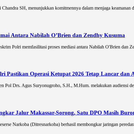
 Chandra SH, menunjukkan komitmennya dalam menjaga keamanan dan 
Damai Antara Nabilah O’Brien dan Zendhy Kusuma
im Polri memfasilitasi proses mediasi antara Nabilah O'Brien dan Ze
olri Pastikan Operasi Ketupat 2026 Tetap Lancar da
jen Pol Drs. Agus Suryonugroho, S.H., M.Hum. melakukan audiensi de
ongkar Jalur Makassar-Sorong, Satu DPO Masih Buro
erse Narkoba (Ditresnarkoba) berhasil membongkar jaringan peredaran