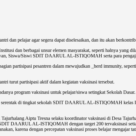
ntri dan pelajar agar segera dapat diselesaikan, dan itu akan berkontr
stitusi dan berbagai unsur elemen masyarakat, seperti halnya yang di
ntriwan, Siswa/Siswi SDIT DAARUL AL-ISTIQOMAH serta para pengajar
ai bagian partisipasi pesantren dalam mewujudkan _herd immunity, sepe
i turut partisipasi aktif dalam kegiatan vaksinasi tersebut.
danya program vaksinasi untuk pelajar/siswa setingkat Sekolah Dasar.
 serentak di tingkat sekolah SDIT DAARUL AL-ISTIQOMAH kelas I s/d 
Tajurhalang Aiptu Tresna selaku koordinator vaksinasi di Desa Tajurha
 DAARUL AL-ISTIQOMAH dengan target 200 tervaksinasi setiap se
sanakan, karena dengan percepatan vaksinasi proses belajar mengajar ta