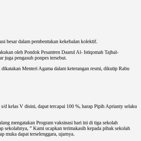
ibusi besar dalam pembentukan kekebalan kolektif.
lakukan oleh Pondok Pesantren Daarul Al- Istiqomah Tajhal-
 juga pengasuh ponpes tersebut.
rti dikatakan Menteri Agama dalam keterangan resmi, dikutip Rabu
kelas V disini, dapat tercapai 100 %, harap Pipih Aprianty selaku
lang mengatakan Program vaksinasi hari ini di tiga sekolah
kolahnya, ” Kami ucapkan terimakasih kepada pihak sekolah
tap muka dapat terselenggara, ujarnya.