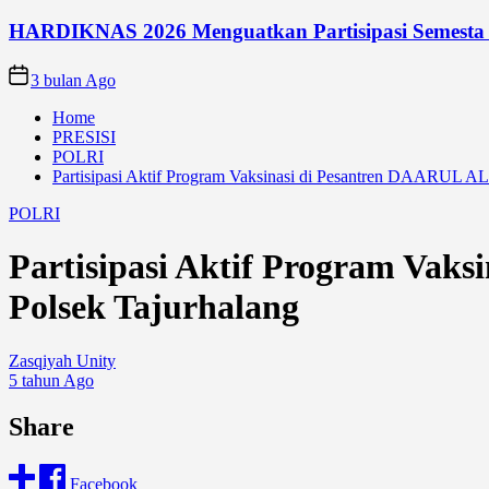
HARDIKNAS 2026 Menguatkan Partisipasi Semesta
3 bulan Ago
Home
PRESISI
POLRI
Partisipasi Aktif Program Vaksinasi di Pesantren DAARU
POLRI
Partisipasi Aktif Program V
Polsek Tajurhalang
Zasqiyah Unity
5 tahun Ago
Share
Facebook