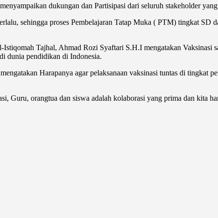
ampaikan dukungan dan Partisipasi dari seluruh stakeholder yang ad
lalu, sehingga proses Pembelajaran Tatap Muka ( PTM) tingkat SD dapa
-Istiqomah Tajhal, Ahmad Rozi Syaftari S.H.I mengatakan Vaksinasi s
i dunia pendidikan di Indonesia.
engatakan Harapanya agar pelaksanaan vaksinasi tuntas di tingkat p
i, Guru, orangtua dan siswa adalah kolaborasi yang prima dan kita har