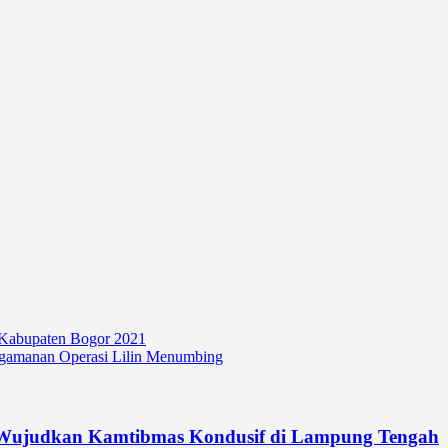
 Kabupaten Bogor 2021
ngamanan Operasi Lilin Menumbing
, Wujudkan Kamtibmas Kondusif di Lampung Tengah