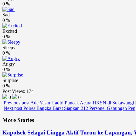
0
%
Sad
0
%
Excited
0
%
Sleepy
0
%
Angry
0
%
Surprise
0
%
Post Views:
174
0
0
Previous post
Ade Yasin Hadiri Puncak Acara HKSN di Sukawangi
Next post
Polres Bangka Barat Siapkan 212 Personel Gabungan Pe
More Stories
Kapolsek Selagai Lingga Aktif Turun ke Lapangan