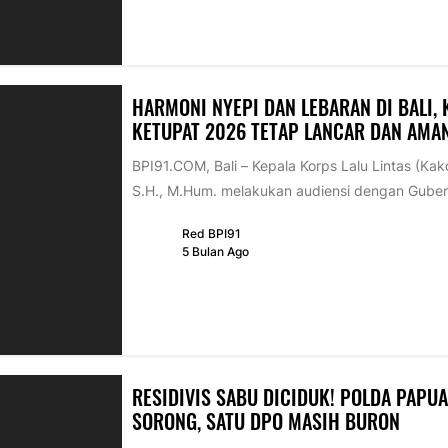
HARMONI NYEPI DAN LEBARAN DI BALI,
KETUPAT 2026 TETAP LANCAR DAN AMA
BPI91.COM, Bali – Kepala Korps Lalu Lintas (Kako
S.H., M.Hum. melakukan audiensi dengan Gubern
Red BPI91
5 Bulan Ago
RESIDIVIS SABU DICIDUK! POLDA PAPU
SORONG, SATU DPO MASIH BURON