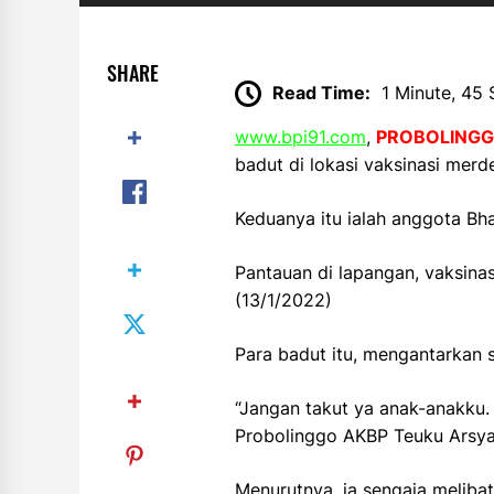
SHARE
Read Time:
1 Minute, 45
www.bpi91.com
,
PROBOLING
badut di lokasi vaksinasi merd
Keduanya itu ialah anggota Bh
Pantauan di lapangan, vaksina
(13/1/2022)
Para badut itu, mengantarkan s
“Jangan takut ya anak-anakku. I
Probolinggo AKBP Teuku Arsya 
Menurutnya, ia sengaja meliba