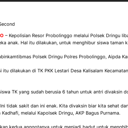
 Second
GO
– Kepolisian Resor Probolinggo melalui Polsek Dringu l
eka anak. Hal itu dilakukan, untuk menghibur siswa taman 
abinkamtibmas Polsek Dringu Polres Probolinggo, Aipda Ka
si itu dilakukan di TK PKK Lestari Desa Kalisalam Kecamat
iswa TK yang sudah berusia 6 tahun untuk antri divaksin d
ni tidak sakit dan ini enak. Kita divaksin biar kita sehat da
Kadhafi, melalui Kapolsek Dringu, AKP Bagus Purnama.
tkan kedua anggotanya untuk menjadi badut untuk menghibu