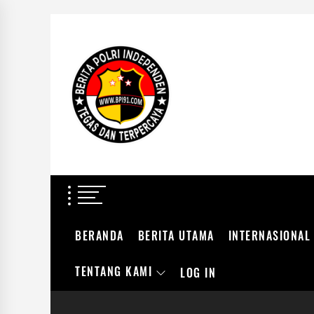
Skip
to
BERITA
the
POLRI
content
INDEPENDEN
BERITA POLRI IN
TEGAS DAN TERPERCAYA
BERANDA
BERITA UTAMA
INTERNASIONAL
TENTANG KAMI
LOG IN