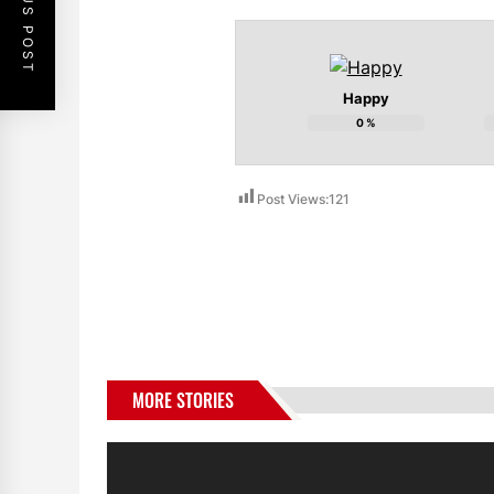
PREVIOUS POST
Happy
0
%
Post Views:
121
MORE STORIES