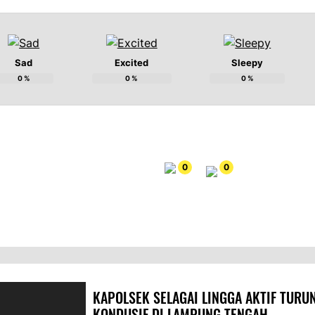
Sad
Excited
Sleepy
0
%
0
%
0
%
0
0
KAPOLSEK SELAGAI LINGGA AKTIF TUR
KONDUSIF DI LAMPUNG TENGAH