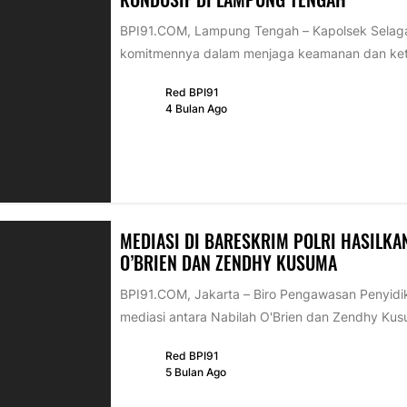
BPI91.COM, Lampung Tengah – Kapolsek Selaga
komitmennya dalam menjaga keamanan dan kete
Red BPI91
4 Bulan Ago
MEDIASI DI BARESKRIM POLRI HASILKA
O’BRIEN DAN ZENDHY KUSUMA
BPI91.COM, Jakarta – Biro Pengawasan Penyidika
mediasi antara Nabilah O'Brien dan Zendhy Kusu
Red BPI91
5 Bulan Ago