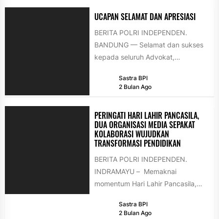
UCAPAN SELAMAT DAN APRESIASI
BERITA POLRI INDEPENDEN.
BANDUNG — Selamat dan sukses
kepada seluruh Advokat,
Perkumpulan Advokat Demokrasi
Sastra BPI
Indonesia Raya (PADIRAYA) yang
2 Bulan Ago
telah resmi disumpah...
PERINGATI HARI LAHIR PANCASILA,
DUA ORGANISASI MEDIA SEPAKAT
KOLABORASI WUJUDKAN
TRANSFORMASI PENDIDIKAN
BERITA POLRI INDEPENDEN.
INDRAMAYU – Memaknai
momentum Hari Lahir Pancasila,
dua organisasi media besar
Sastra BPI
nasional, Tokoh Indonesia dan
2 Bulan Ago