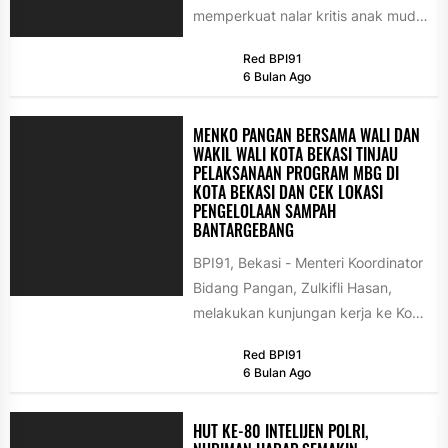
memperkuat nalar kritis anak muda
mewarnai diskusi dan bedah buku
Red BPI91
“Muslim Ahmadiyah...
6 Bulan Ago
MENKO PANGAN BERSAMA WALI DAN
WAKIL WALI KOTA BEKASI TINJAU
PELAKSANAAN PROGRAM MBG DI
KOTA BEKASI DAN CEK LOKASI
PENGELOLAAN SAMPAH
BANTARGEBANG
BPI91, Bekasi - Menteri Koordinator
Bidang Pangan, Zulkifli Hasan,
melakukan kunjungan kerja ke Kota
Bekasi untuk meninjau langsung
Red BPI91
pelaksanaan program...
6 Bulan Ago
HUT KE-80 INTELIJEN POLRI,