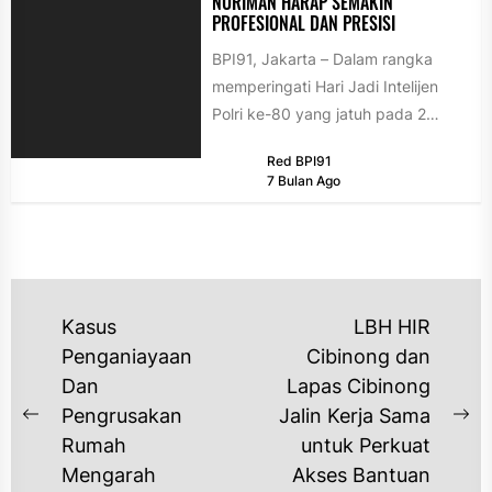
NURIMAN HARAP SEMAKIN
PROFESIONAL DAN PRESISI
BPI91, Jakarta – Dalam rangka
memperingati Hari Jadi Intelijen
Polri ke-80 yang jatuh pada 2
Januari 2026, Nuriman, Pendiri
Red BPI91
sekaligus...
7 Bulan Ago
NAVIGASI
Kasus
LBH HIR
POS
Penganiayaan
Cibinong dan
Dan
Lapas Cibinong
Pengrusakan
Jalin Kerja Sama
Previous
Ne
Rumah
untuk Perkuat
post:
po
Mengarah
Akses Bantuan