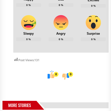
Excited
0
%
0
%
0
%
Sleepy
Angry
Surprise
0
%
0
%
0
%
Post Views:
131
0
0
MORE STORIES