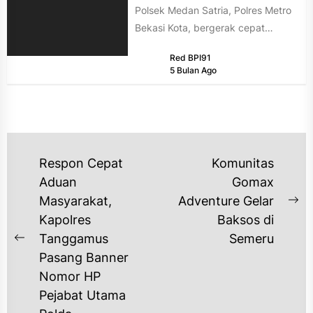
Polsek Medan Satria, Polres Metro
Bekasi Kota, bergerak cepat
memberantas peredaran narkotika
Red BPI91
golongan I jenis...
5 Bulan Ago
NAVIGASI
Respon Cepat
Komunitas
POS
Aduan
Gomax
Masyarakat,
Adventure Gelar
Ne
Kapolres
Baksos di
po
Tanggamus
Semeru
Previous
Pasang Banner
post:
Nomor HP
Pejabat Utama