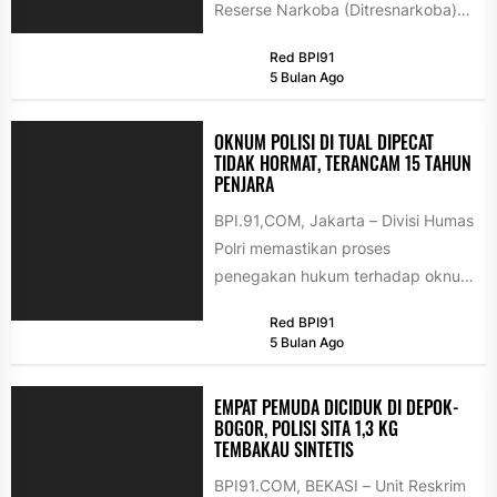
Reserse Narkoba (Ditresnarkoba)
berhasil membongkar jaringan
Red BPI91
peredaran narkotika jenis sabu
5 Bulan Ago
yang...
OKNUM POLISI DI TUAL DIPECAT
TIDAK HORMAT, TERANCAM 15 TAHUN
PENJARA
BPI.91,COM, Jakarta – Divisi Humas
Polri memastikan proses
penegakan hukum terhadap oknum
anggota berinisial MS dalam kasus
Red BPI91
kekerasan terhadap anak...
5 Bulan Ago
EMPAT PEMUDA DICIDUK DI DEPOK-
BOGOR, POLISI SITA 1,3 KG
TEMBAKAU SINTETIS
BPI91.COM, BEKASI – Unit Reskrim