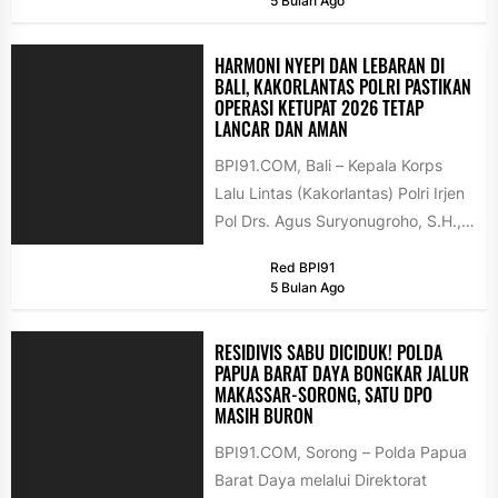
5 Bulan Ago
HARMONI NYEPI DAN LEBARAN DI
BALI, KAKORLANTAS POLRI PASTIKAN
OPERASI KETUPAT 2026 TETAP
LANCAR DAN AMAN
BPI91.COM, Bali – Kepala Korps
Lalu Lintas (Kakorlantas) Polri Irjen
Pol Drs. Agus Suryonugroho, S.H.,
M.Hum. melakukan audiensi
Red BPI91
dengan Gubernur...
5 Bulan Ago
RESIDIVIS SABU DICIDUK! POLDA
PAPUA BARAT DAYA BONGKAR JALUR
MAKASSAR-SORONG, SATU DPO
MASIH BURON
BPI91.COM, Sorong – Polda Papua
Barat Daya melalui Direktorat