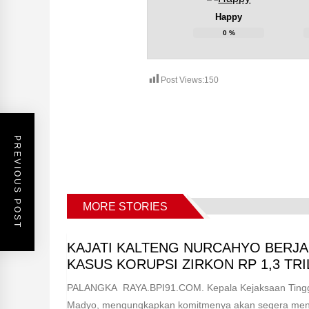
Happy
0
%
Post Views:
150
PREVIOUS POST
MORE STORIES
KAJATI KALTENG NURCAHYO BERJA
KASUS KORUPSI ZIRKON RP 1,3 TRI
PALANGKA RAYA.BPI91.COM. Kepala Kejaksaan Tinggi
Madyo, mengungkapkan komitmenya akan segera menun