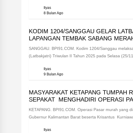
Ilyas
8 Bulan Ago
KODIM 1204/SANGGAU GELAR LATBAK
LAPANGAN TEMBAK SABANG MERAH
‎SANGGAU. BPI91.COM. Kodim 1204/Sanggau melaksa
(Latbakjatri) Triwulan II Tahun 2025 pada Selasa (25/1
Ilyas
9 Bulan Ago
MASYARAKAT KETAPANG TUMPAH R
SEPAKAT MENGHADIRI OPERASI P
KETAPANG. BPI91.COM. Operasi Pasar murah yang diad
Gubernur Kalimantan Barat beserta Krisantus Kurniawa
Ilyas