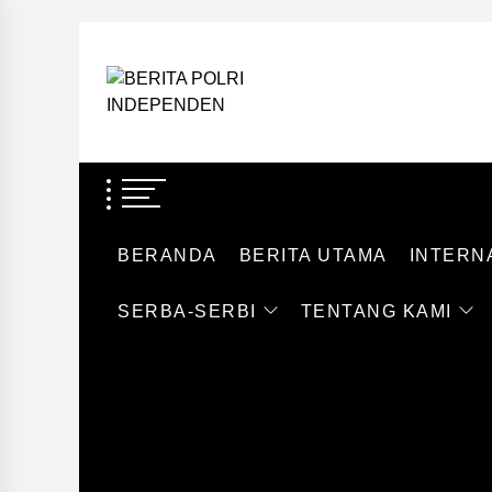
Skip
to
BERITA
the
POLRI
content
BERITA POLRI
INDEPENDEN
TEGAS DAN TERPERCAYA
BERANDA
BERITA UTAMA
INTERN
SERBA-SERBI
TENTANG KAMI