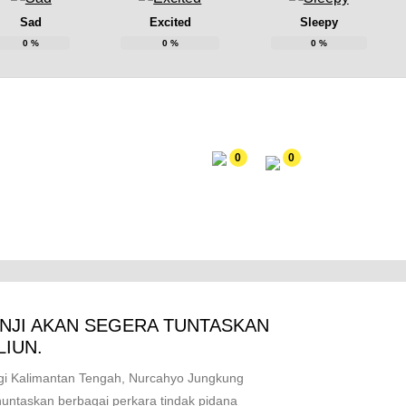
Sad
Excited
Sleepy
0
%
0
%
0
%
0
0
NJI AKAN SEGERA TUNTASKAN
LIUN.
 Kalimantan Tengah, Nurcahyo Jungkung
taskan berbagai perkara tindak pidana