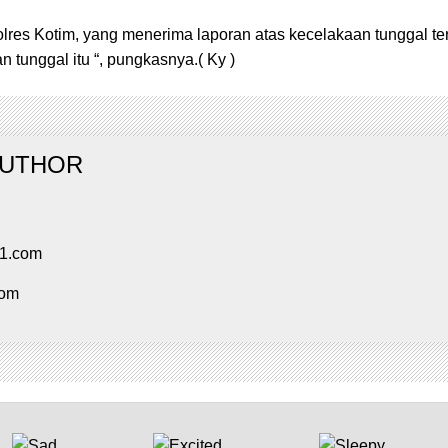
lres Kotim, yang menerima laporan atas kecelakaan tunggal te
tunggal itu “, pungkasnya.( Ky )
AUTHOR
91.com
com