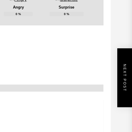
Angry
Surprise
0
%
0
%
NEXT POST