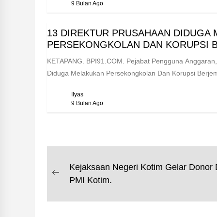
9 Bulan Ago
13 DIREKTUR PRUSAHAAN DIDUGA
PERSEKONGKOLAN DAN KORUPSI 
KETAPANG. BPI91.COM. Pejabat Pengguna Anggaran, P
Diduga Melakukan Persekongkolan Dan Korupsi Berje
Ilyas
9 Bulan Ago
NAVIGASI
Kejaksaan Negeri Kotim Gelar Donor 
Previous
PMI Kotim.
POS
post: