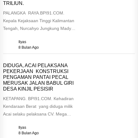
TRILIUN.
PALANGKA RAYA.BPI91.COM.
Kepala Kejaksaan Tinggi Kalimantan
Tengah, Nurcahyo Jungkung Madyo,
mengungkapkan komitmenya akan
Ilyas
segera menuntaskan berbagai
8 Bulan Ago
perkara tindak pidana korupsi...
DIDUGA, ACAI PELAKSANA
PEKERJAAN KONSTRUKSI
PENGAMAN PANTAI PECAL
MERUSAK JALAN BABUL GIRI
DESA KINJIL PESISIR
KETAPANG. BPI91.COM. Kehadiran
Kendaraan Berat yang diduga milik
Acai selaku pelaksana CV. Mega
Buana Persada , Proyek Abrasi
Ilyas
Pantai Pecal ...
8 Bulan Ago