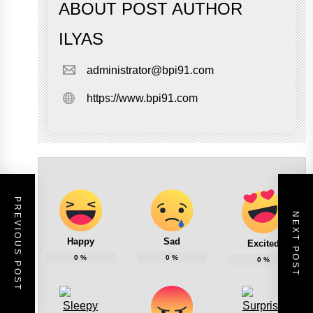
ABOUT POST AUTHOR
ILYAS
administrator@bpi91.com
https://www.bpi91.com
PREVIOUS POST
NEXT POST
Happy
Sad
Excited
0
%
0
%
0
%