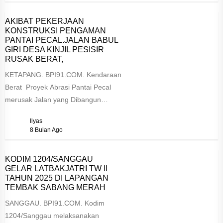
AKIBAT PEKERJAAN
KONSTRUKSI PENGAMAN
PANTAI PECAL.JALAN BABUL
GIRI DESA KINJIL PESISIR
RUSAK BERAT,
KETAPANG. BPI91.COM. Kendaraan
Berat Proyek Abrasi Pantai Pecal
merusak Jalan yang Dibangun
Pemda Ketapang. Jalan Babul Giri
Ilyas
sepanjang 630 meter...
8 Bulan Ago
KODIM 1204/SANGGAU
GELAR LATBAKJATRI TW II
TAHUN 2025 DI LAPANGAN
TEMBAK SABANG MERAH ‎
‎SANGGAU. BPI91.COM. Kodim
1204/Sanggau melaksanakan