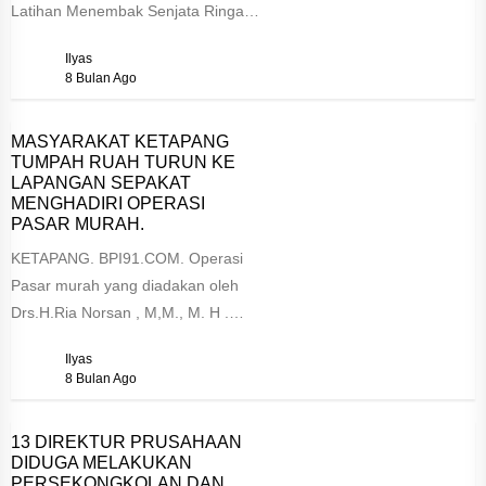
Latihan Menembak Senjata Ringan
(Latbakjatri) Triwulan II Tahun 2025
Ilyas
pada Selasa (25/11/2025) pukul
8 Bulan Ago
07.00 WIB...
MASYARAKAT KETAPANG
TUMPAH RUAH TURUN KE
LAPANGAN SEPAKAT
MENGHADIRI OPERASI
PASAR MURAH.
KETAPANG. BPI91.COM. Operasi
Pasar murah yang diadakan oleh
Drs.H.Ria Norsan , M,M., M. H .
Gubernur Kalimantan Barat beserta
Ilyas
Krisantus Kurniawan,...
8 Bulan Ago
13 DIREKTUR PRUSAHAAN
DIDUGA MELAKUKAN
PERSEKONGKOLAN DAN