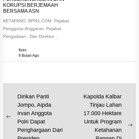
KORUPSI BERJEMAAH
BERSAMA ASN
KETAPANG. BPI91.COM. Pejabat
Pengguna Anggaran, Pejabat
Pengadaan , Dan Direktur
Prusahaan, Diduga Melakukan
Ilyas
Persekongkolan Dan Korupsi
9 Bulan Ago
Berjemaah bersama ASN Telah
ditemukan...
NAVIGASI
Dirikan Panti
Kapolda Kalbar
Jompo, Aipda
Tinjau Lahan
POS
Irvan Anggota
17.000 Hektare
Previous
Polri Dapat
Untuk Program
post:
Ne
Penghargaan Dari
Ketahanan
po
Presiden.
Pangan Di