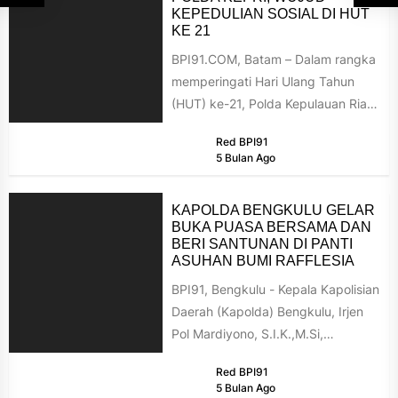
KEPEDULIAN SOSIAL DI HUT
KE 21
BPI91.COM, Batam – Dalam rangka
memperingati Hari Ulang Tahun
(HUT) ke-21, Polda Kepulauan Riau
menggelar kegiatan Bazar Berkah
Red BPI91
Ramadan 1447...
5 Bulan Ago
KAPOLDA BENGKULU GELAR
BUKA PUASA BERSAMA DAN
BERI SANTUNAN DI PANTI
ASUHAN BUMI RAFFLESIA
BPI91, Bengkulu - Kepala Kapolisian
Daerah (Kapolda) Bengkulu, Irjen
Pol Mardiyono, S.I.K.,M.Si,
melaksanakan buka puasa
Red BPI91
bersama anak yatim dan dhuafa...
5 Bulan Ago