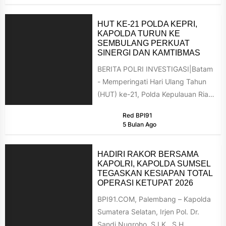
HUT KE-21 POLDA KEPRI,
KAPOLDA TURUN KE
SEMBULANG PERKUAT
SINERGI DAN KAMTIBMAS
BERITA POLRI INVESTIGASI|Batam
- Memperingati Hari Ulang Tahun
(HUT) ke-21, Polda Kepulauan Riau
menggelar kegiatan bakti sosial
Red BPI91
dan Safari Ramadan...
5 Bulan Ago
HADIRI RAKOR BERSAMA
KAPOLRI, KAPOLDA SUMSEL
TEGASKAN KESIAPAN TOTAL
OPERASI KETUPAT 2026
BPI91.COM, Palembang – Kapolda
Sumatera Selatan, Irjen Pol. Dr.
Sandi Nugroho, S.I.K., S.H.,