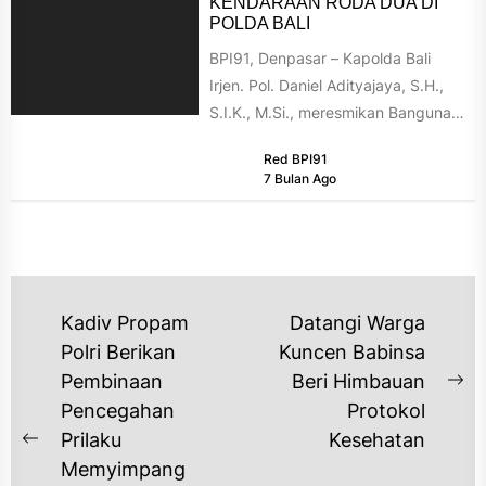
KENDARAAN RODA DUA DI
POLDA BALI
BPI91, Denpasar – Kapolda Bali
Irjen. Pol. Daniel Adityajaya, S.H.,
S.I.K., M.Si., meresmikan Bangunan
Parkir Kendaraan Roda Dua Polda
Red BPI91
Bali...
7 Bulan Ago
NAVIGASI
Kadiv Propam
Datangi Warga
Polri Berikan
Kuncen Babinsa
POS
Pembinaan
Beri Himbauan
Ne
Pencegahan
Protokol
po
Prilaku
Kesehatan
Previous
Memyimpang
post: