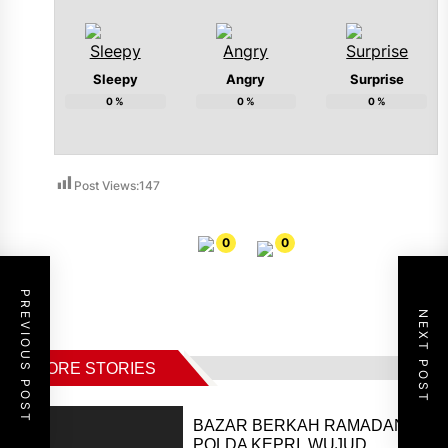
Sleepy
Angry
Surprise
0
%
0
%
0
%
Post Views:
147
0
0
PREVIOUS POST
NEXT POST
MORE STORIES
BAZAR BERKAH RAMADAN
POLDA KEPRI, WUJUD