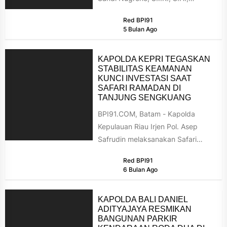
M.Hum., menghadiri langsung
Red BPI91
Rapat Koordinasi Lintas Sektoral...
5 Bulan Ago
KAPOLDA KEPRI TEGASKAN
STABILITAS KEAMANAN
KUNCI INVESTASI SAAT
SAFARI RAMADAN DI
TANJUNG SENGKUANG
BPI91.COM, Batam - Kapolda
Kepulauan Riau Irjen Pol. Asep
Safrudin melaksanakan Safari
Ramadan 1447 Hijriah di Masjid
Red BPI91
Darul Ihsan, Tanjung...
6 Bulan Ago
KAPOLDA BALI DANIEL
ADITYAJAYA RESMIKAN
BANGUNAN PARKIR