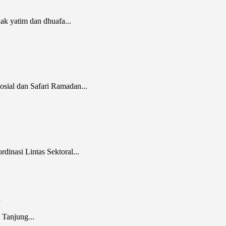
k yatim dan dhuafa...
ial dan Safari Ramadan...
inasi Lintas Sektoral...
g
 Tanjung...