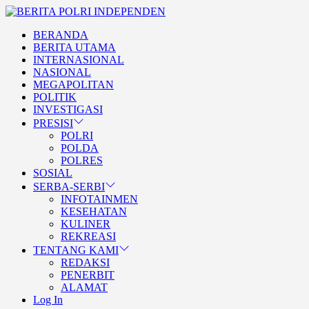
Skip
BERITA
to
POLRI
TEGAS DAN TERPERCAYA
BERANDA
the
INDEPENDEN
BERITA POLRI INDEPENDE
BERITA UTAMA
content
INTERNASIONAL
NASIONAL
MEGAPOLITAN
POLITIK
INVESTIGASI
PRESISI
POLRI
POLDA
POLRES
SOSIAL
SERBA-SERBI
INFOTAINMEN
KESEHATAN
KULINER
REKREASI
TENTANG KAMI
REDAKSI
PENERBIT
ALAMAT
Log In