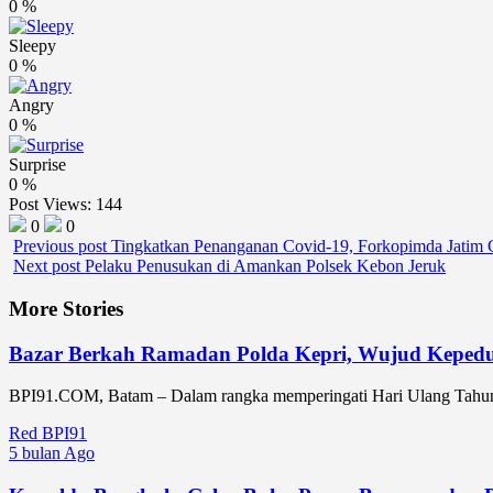
0
%
Sleepy
0
%
Angry
0
%
Surprise
0
%
Post Views:
144
0
0
Previous post
Tingkatkan Penanganan Covid-19, Forkopimda Jatim C
Next post
Pelaku Penusukan di Amankan Polsek Kebon Jeruk
More Stories
Bazar Berkah Ramadan Polda Kepri, Wujud Kepedul
BPI91.COM, Batam – Dalam rangka memperingati Hari Ulang Tahun 
Red BPI91
5 bulan Ago