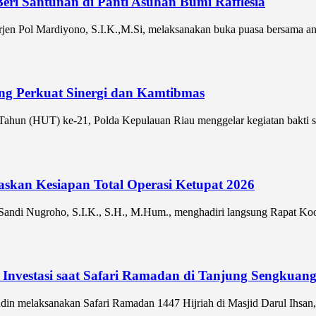
ri Santunan di Panti Asuhan Bumi Rafflesia
jen Pol Mardiyono, S.I.K.,M.Si, melaksanakan buka puasa bersama ana
ng Perkuat Sinergi dan Kamtibmas
 (HUT) ke-21, Polda Kepulauan Riau menggelar kegiatan bakti sos
askan Kesiapan Total Operasi Ketupat 2026
andi Nugroho, S.I.K., S.H., M.Hum., menghadiri langsung Rapat Koord
 Investasi saat Safari Ramadan di Tanjung Sengkuan
in melaksanakan Safari Ramadan 1447 Hijriah di Masjid Darul Ihsan,