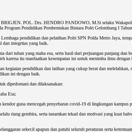
in BRIGJEN
. POL. Drs. HENDRO PANDOWO, M.Si selaku Wakapolda M
k pada Program Pendidikan Pembentukan Bintara Polri Gelombang I Tah
Lembaga pendidikan dan pelatihan Polri SPN Polda Metro Jaya, tempat p
l dan integritas yang baik.
ia dari tuhan yang maha esa, serta hasil dari perjuangan panjang dan 
 oleh karena itu manfaatkan kesempatan ini untuk menimba ilmu dengan 
ian kegiatan pendidikan dan latihan yang cukup berat dan melelahkan
ikan ini dengan baik.
tuk dipedomani dan dilaksanakan:
aha Esa;
ngan kendor guna mencegah penyebaran covid-19 di lingkungan kampus po
elalu riang gembira, serta tanamkan tekad dan motivasi yang kuat bahw
pelanggaran sekecil apapun dan patuhi seluruh peraturan serta ketentu