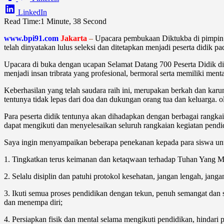
LinkedIn
Read Time:
1 Minute, 38 Second
www.bpi91.com
Jakarta
–
Upacara pembukaan Diktukba di pimp
telah dinyatakan lulus seleksi dan ditetapkan menjadi peserta didi
Upacara di buka dengan ucapan Selamat Datang 700 Peserta Didik di 
menjadi insan tribrata yang profesional, bermoral serta memiliki menta
Keberhasilan yang telah saudara raih ini, merupakan berkah dan karun
tentunya tidak lepas dari doa dan dukungan orang tua dan keluarga.
Para peserta didik tentunya akan dihadapkan dengan berbagai rangka
dapat mengikuti dan menyelesaikan seluruh rangkaian kegiatan pendid
Saya ingin menyampaikan beberapa penekanan kepada para siswa un
1. Tingkatkan terus keimanan dan ketaqwaan terhadap Tuhan Yang M
2. Selalu disiplin dan patuhi protokol kesehatan, jangan lengah, ja
3. Ikuti semua proses pendidikan dengan tekun, penuh semangat dan s
dan menempa diri;
4. Persiapkan fisik dan mental selama mengikuti pendidikan, hindari 