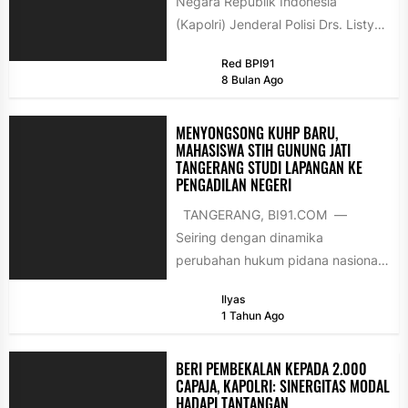
Negara Republik Indonesia
(Kapolri) Jenderal Polisi Drs. Listyo
Sigit Prabowo, M.Si., melakukan
Red BPI91
pemantauan langsung kesiapan...
8 Bulan Ago
MENYONGSONG KUHP BARU,
MAHASISWA STIH GUNUNG JATI
TANGERANG STUDI LAPANGAN KE
PENGADILAN NEGERI
TANGERANG, BI91.COM —
Seiring dengan dinamika
perubahan hukum pidana nasional,
puluhan mahasiswa Sekolah Tinggi
Ilyas
Ilmu Hukum (STIH) Gunung Jati...
1 Tahun Ago
BERI PEMBEKALAN KEPADA 2.000
CAPAJA, KAPOLRI: SINERGITAS MODAL
HADAPI TANTANGAN