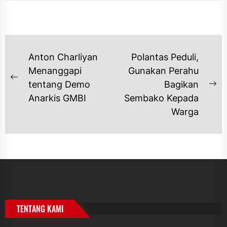
NAVIGASI
Anton Charliyan
Polantas Peduli,
POS
Menanggapi
Gunakan Perahu
Previous
tentang Demo
Bagikan
Ne
post:
Anarkis GMBI
Sembako Kepada
po
Warga
TENTANG KAMI