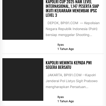
KAPOLRI CUP 2025 NAIK LEVEL
INTERNASIONAL, 1.147 PESERTA SIAP
IKUTI KEJUARAAN MENEMBAK IPSC
LEVEL 3
DEPOK, BPI91.COM — Kepolisian
Negara Republik Indonesia (Polri)
bersiap menggelar Shooting
Championship Kapolri Cup 2025
Ilyas
dengan standar International
1 Tahun Ago
Practical...
KAPOLRI MEMINTA KEPADA PWI
SEGERA BERSATU
JAKARTA, BPI91.COM --Kapolri
Jenderal Pol Listyo Sigit Prabowo
mengharapkan Persatuan
Wartawan Indonesia (PWI) segera
Ilyas
bersatu kembali. Oleh karena itu...
1 Tahun Ago