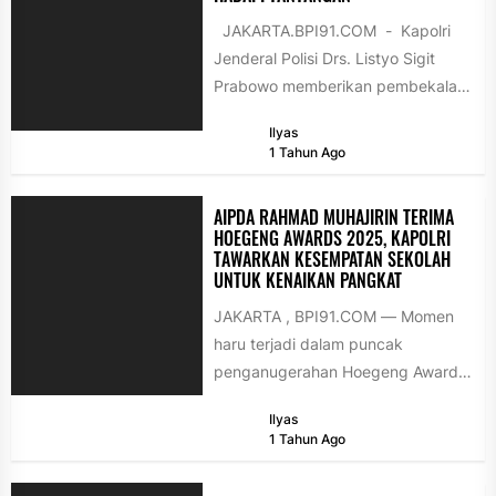
JAKARTA.BPI91.COM - Kapolri
Jenderal Polisi Drs. Listyo Sigit
Prabowo memberikan pembekalan
kepada para Calon Perwira Remaja
Ilyas
(Capaja) di Mabes...
1 Tahun Ago
AIPDA RAHMAD MUHAJIRIN TERIMA
HOEGENG AWARDS 2025, KAPOLRI
TAWARKAN KESEMPATAN SEKOLAH
UNTUK KENAIKAN PANGKAT
JAKARTA , BPI91.COM — Momen
haru terjadi dalam puncak
penganugerahan Hoegeng Awards
2025 ketika Aipda Rahmad
Ilyas
Muhajirin, Bhabinkamtibmas
1 Tahun Ago
Kelurahan Ledok...