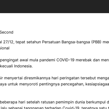
 Second
al 27/12, tepat setahun Persatuan Bangsa-bangsa (PBB) m
ional
ah pengingat awal mula pandemi COVID-19 merebak dan men
rkecuali Indonesia.
sir menyertai diresmikannya hari peringatan tersebut me
aya untuk menyoroti pentingnya pencegahan, kesiapsiagaa
 beberapa hari setelah ratusan pemimpin dunia berkumpul 
 lalu sebagai tanggapan terhadap Covid-19, tepatnya satu ta