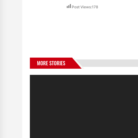
Post Views:
178
MORE STORIES