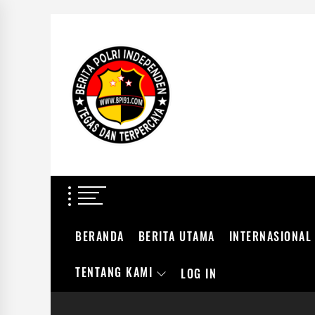
Skip
to
BERITA
the
POLRI
content
INDEPENDEN
BERITA POLRI IN
TEGAS DAN TERPERCAYA
BERANDA
BERITA UTAMA
INTERNASIONAL
TENTANG KAMI
LOG IN