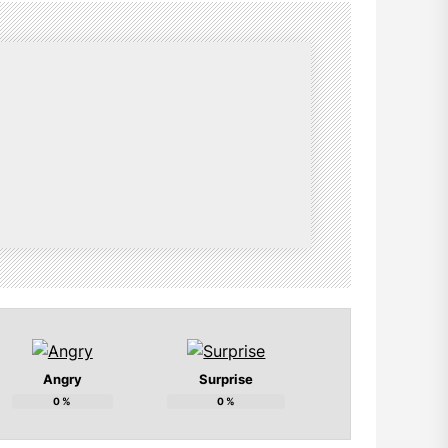
Angry
Surprise
0
%
0
%