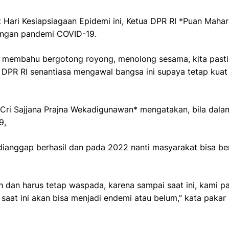
it Hari Kesiapsiagaan Epidemi ini, Ketua DPR RI *Puan Mah
angan pandemi COVID-19.
hu membahu bergotong royong, menolong sesama, kita past
 DPR RI senantiasa mengawal bangsa ini supaya tetap kuat
*Cri Sajjana Prajna Wekadigunawan* mengatakan, bila dal
9,
dianggap berhasil dan pada 2022 nanti masyarakat bisa ber
ah dan harus tetap waspada, karena sampai saat ini, kami 
aat ini akan bisa menjadi endemi atau belum,” kata pakar