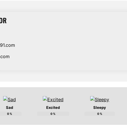
OR
i91.com
1.com
Sad
Excited
Sleepy
0
%
0
%
0
%