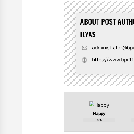
ABOUT POST AUTH
ILYAS
administrator@bp
https://www.bpi9
Happy
0
%