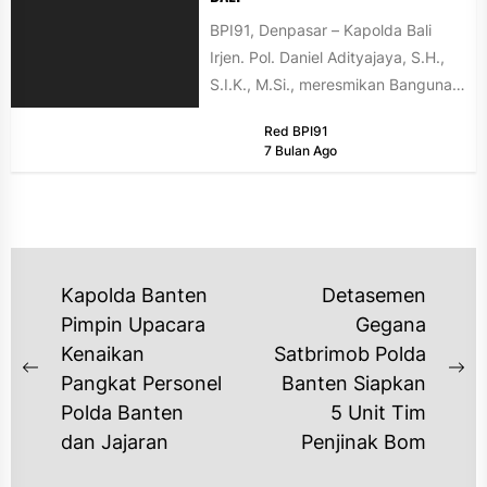
BPI91, Denpasar – Kapolda Bali
Irjen. Pol. Daniel Adityajaya, S.H.,
S.I.K., M.Si., meresmikan Bangunan
Parkir Kendaraan Roda Dua Polda
Red BPI91
Bali...
7 Bulan Ago
NAVIGASI
Kapolda Banten
Detasemen
POS
Pimpin Upacara
Gegana
Kenaikan
Satbrimob Polda
Previous
Ne
Pangkat Personel
Banten Siapkan
post:
po
Polda Banten
5 Unit Tim
dan Jajaran
Penjinak Bom