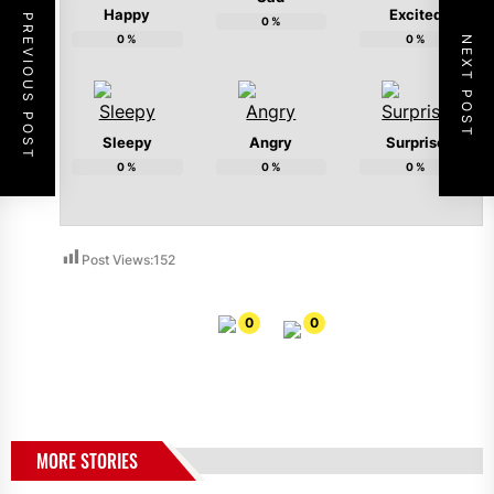
Happy
Excited
PREVIOUS POST
0
%
0
%
0
%
NEXT POST
Sleepy
Angry
Surprise
0
%
0
%
0
%
Post Views:
152
0
0
MORE STORIES