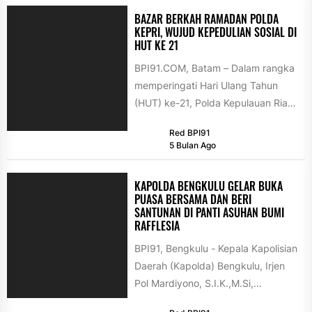
BAZAR BERKAH RAMADAN POLDA
KEPRI, WUJUD KEPEDULIAN SOSIAL DI
HUT KE 21
BPI91.COM, Batam – Dalam rangka
memperingati Hari Ulang Tahun
(HUT) ke-21, Polda Kepulauan Riau
menggelar kegiatan Bazar Berkah
Red BPI91
Ramadan 1447...
5 Bulan Ago
KAPOLDA BENGKULU GELAR BUKA
PUASA BERSAMA DAN BERI
SANTUNAN DI PANTI ASUHAN BUMI
RAFFLESIA
BPI91, Bengkulu - Kepala Kapolisian
Daerah (Kapolda) Bengkulu, Irjen
Pol Mardiyono, S.I.K.,M.Si,
melaksanakan buka puasa