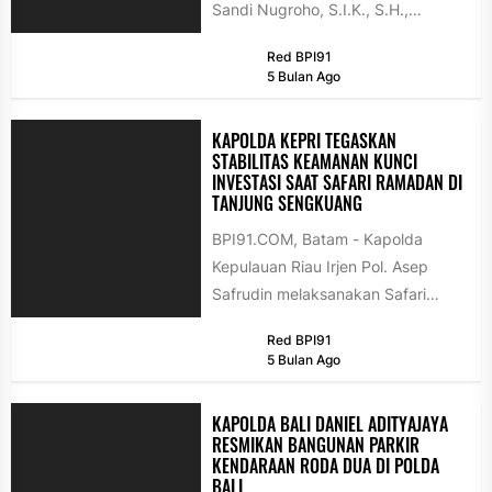
Sandi Nugroho, S.I.K., S.H.,
M.Hum., menghadiri langsung
Red BPI91
Rapat Koordinasi Lintas Sektoral...
5 Bulan Ago
KAPOLDA KEPRI TEGASKAN
STABILITAS KEAMANAN KUNCI
INVESTASI SAAT SAFARI RAMADAN DI
TANJUNG SENGKUANG
BPI91.COM, Batam - Kapolda
Kepulauan Riau Irjen Pol. Asep
Safrudin melaksanakan Safari
Ramadan 1447 Hijriah di Masjid
Red BPI91
Darul Ihsan, Tanjung...
5 Bulan Ago
KAPOLDA BALI DANIEL ADITYAJAYA
RESMIKAN BANGUNAN PARKIR
KENDARAAN RODA DUA DI POLDA
BALI