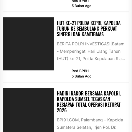
Red BPI91
bersama anak yatim dan dhuafa...
5 Bulan Ago
HUT KE-21 POLDA KEPRI, KAPOLDA
TURUN KE SEMBULANG PERKUAT
SINERGI DAN KAMTIBMAS
BERITA POLRI INVESTIGASI|Batam
- Memperingati Hari Ulang Tahun
(HUT) ke-21, Polda Kepulauan Riau
menggelar kegiatan bakti sosial
Red BPI91
dan Safari Ramadan...
5 Bulan Ago
HADIRI RAKOR BERSAMA KAPOLRI,
KAPOLDA SUMSEL TEGASKAN
KESIAPAN TOTAL OPERASI KETUPAT
2026
BPI91.COM, Palembang – Kapolda
Sumatera Selatan, Irjen Pol. Dr.