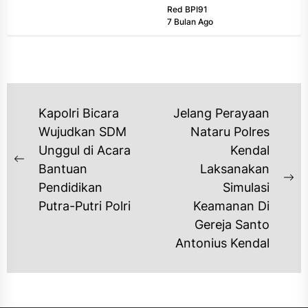
Red BPI91
Bali...
7 Bulan Ago
NAVIGASI
Kapolri Bicara
Jelang Perayaan
POS
Wujudkan SDM
Nataru Polres
Unggul di Acara
Kendal
Previous
Bantuan
Laksanakan
post:
Ne
Pendidikan
Simulasi
po
Putra-Putri Polri
Keamanan Di
Gereja Santo
Antonius Kendal