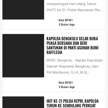
memperingati Hari Ulang Tahun
(HUT) ke-21, Polda Kepulauan Riau
menggelar kegiatan Bazar Berkah
Red BPI91
Ramadan 1447...
5 Bulan Ago
KAPOLDA BENGKULU GELAR BUKA
PUASA BERSAMA DAN BERI
SANTUNAN DI PANTI ASUHAN BUMI
RAFFLESIA
BPI91, Bengkulu - Kepala Kapolisian
Daerah (Kapolda) Bengkulu, Irjen
Pol Mardiyono, S.I.K.,M.Si,
melaksanakan buka puasa
Red BPI91
bersama anak yatim dan dhuafa...
5 Bulan Ago
HUT KE-21 POLDA KEPRI, KAPOLDA
TURUN KE SEMBULANG PERKUAT