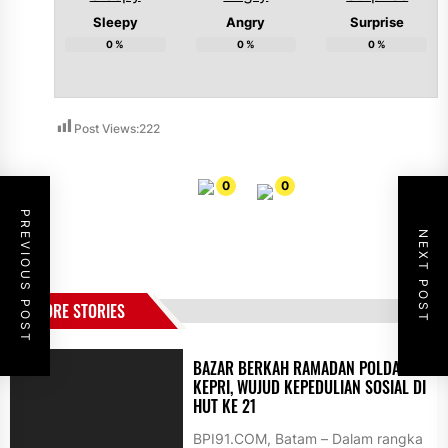
Sleepy
Angry
Surprise
0
%
0
%
0
%
Post Views:
222
0
0
PREVIOUS POST
NEXT POST
MORE STORIES
BAZAR BERKAH RAMADAN POLDA
KEPRI, WUJUD KEPEDULIAN SOSIAL DI
HUT KE 21
BPI91.COM, Batam – Dalam rangka