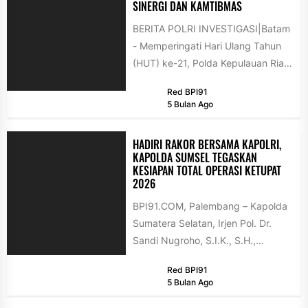
SINERGI DAN KAMTIBMAS
BERITA POLRI INVESTIGASI|Batam
- Memperingati Hari Ulang Tahun
(HUT) ke-21, Polda Kepulauan Riau
menggelar kegiatan bakti sosial
Red BPI91
dan Safari Ramadan...
5 Bulan Ago
HADIRI RAKOR BERSAMA KAPOLRI,
KAPOLDA SUMSEL TEGASKAN
KESIAPAN TOTAL OPERASI KETUPAT
2026
BPI91.COM, Palembang – Kapolda
Sumatera Selatan, Irjen Pol. Dr.
Sandi Nugroho, S.I.K., S.H.,
M.Hum., menghadiri langsung
Red BPI91
Rapat Koordinasi Lintas Sektoral...
5 Bulan Ago