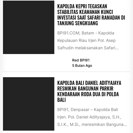
KAPOLDA KEPRI TEGASKAN
STABILITAS KEAMANAN KUNCI
INVESTASI SAAT SAFARI RAMADAN DI
TANJUNG SENGKUANG
BPI91.COM, Batam - Kapolda
Kepulauan Riau Irjen Pol. Asep
Safrudin melaksanakan Safari
Ramadan 1447 Hijriah di Masjid
Red BPI91
Darul Ihsan, Tanjung...
5 Bulan Ago
KAPOLDA BALI DANIEL ADITYAJAYA
RESMIKAN BANGUNAN PARKIR
KENDARAAN RODA DUA DI POLDA
BALI
BPI91, Denpasar – Kapolda Bali
Irjen. Pol. Daniel Adityajaya, S.H.,
S.I.K., M.Si., meresmikan Bangunan
Parkir Kendaraan Roda Dua Polda