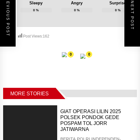
PREVIOUS POST
NEXT POST
Sleepy
Angry
Surprise
0
%
0
%
0
%
Post Views:
162
0
0
MORE STORIES
GIAT OPERASI LILIN 2025
POLSEK PONDOK GEDE
POSPAM TOL JORR
JATIWARNA
BERITA POLRI INDEPENDEN-