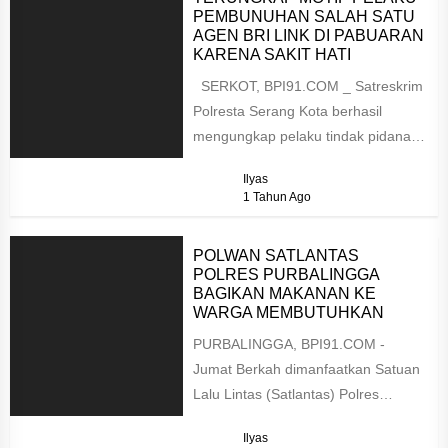
PEMBUNUHAN SALAH SATU
AGEN BRI LINK DI PABUARAN
KARENA SAKIT HATI
SERKOT, BPI91.COM _ Satreskrim
Polresta Serang Kota berhasil
mengungkap pelaku tindak pidana di
salah satu agen Brilink di
Ilyas
Pabuaran...
1 Tahun Ago
POLWAN SATLANTAS
POLRES PURBALINGGA
BAGIKAN MAKANAN KE
WARGA MEMBUTUHKAN
PURBALINGGA, BPI91.COM -
Jumat Berkah dimanfaatkan Satuan
Lalu Lintas (Satlantas) Polres
Purbalingga untuk berbagi kebaikan
Ilyas
dengan warga yang membutuhkan,