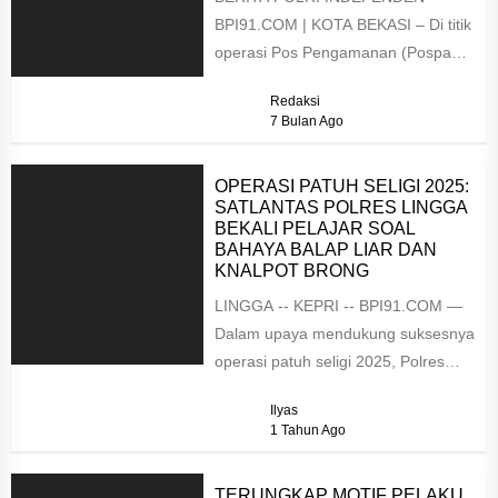
BPI91.COM | KOTA BEKASI – Di titik
operasi Pos Pengamanan (Pospam)
bawah Tol Jorr Jatiwarna, Polsek
Redaksi
Pondok Gede...
7 Bulan Ago
OPERASI PATUH SELIGI 2025:
SATLANTAS POLRES LINGGA
BEKALI PELAJAR SOAL
BAHAYA BALAP LIAR DAN
KNALPOT BRONG
LINGGA -- KEPRI -- BPI91.COM —
Dalam upaya mendukung suksesnya
operasi patuh seligi 2025, Polres
Lingga melalui Satuan Lalu Lintas
Ilyas
kembali...
1 Tahun Ago
TERUNGKAP MOTIF PELAKU