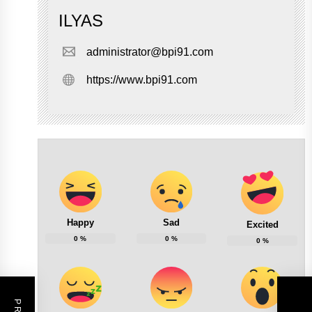
ILYAS
administrator@bpi91.com
https://www.bpi91.com
Happy
Sad
Excited
0
%
0
%
0
%