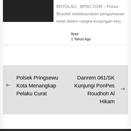
BOYOLALI , BPI91.COM – Polres
Boyolali melaksanakan pengamanan
ketat dalam rangka kunjungan kerja
Wakil Presiden Republik Indonesia
Ilyas
Gibran Rakabuming Raka...
1 Tahun Ago
NAVIGASI
Polsek Pringsewu
Danrem 061/SK
Kota Menangkap
Kunjungi PonPes
POS
Previous
Ne
Pelaku Curat
Roudhoh Al
post:
po
Hikam