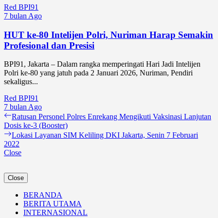
Red BPI91
7 bulan Ago
HUT ke-80 Intelijen Polri, Nuriman Harap Semakin
Profesional dan Presisi
BPI91, Jakarta – Dalam rangka memperingati Hari Jadi Intelijen
Polri ke-80 yang jatuh pada 2 Januari 2026, Nuriman, Pendiri
sekaligus...
Red BPI91
7 bulan Ago
Navigasi
Previous
Ratusan Personel Polres Enrekang Mengikuti Vaksinasi Lanjutan
post:
Dosis ke-3 (Booster)
pos
Next
Lokasi Layanan SIM Keliling DKI Jakarta, Senin 7 Februari
post:
2022
Close
Close
BERANDA
BERITA UTAMA
INTERNASIONAL