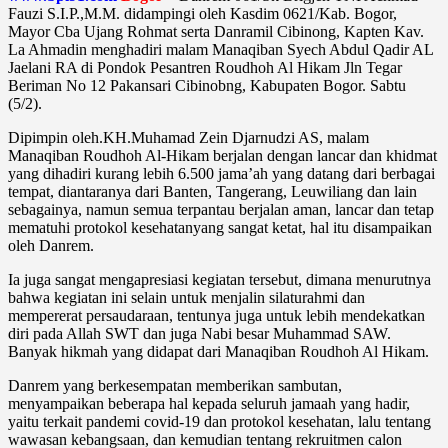
Fauzi S.I.P.,M.M. didampingi oleh Kasdim 0621/Kab. Bogor,
Mayor Cba Ujang Rohmat serta Danramil Cibinong, Kapten Kav.
La Ahmadin menghadiri malam Manaqiban Syech Abdul Qadir AL
Jaelani RA di Pondok Pesantren Roudhoh Al Hikam Jln Tegar
Beriman No 12 Pakansari Cibinobng, Kabupaten Bogor. Sabtu
(5/2).
Dipimpin oleh.KH.Muhamad Zein Djarnudzi AS, malam
Manaqiban Roudhoh Al-Hikam berjalan dengan lancar dan khidmat
yang dihadiri kurang lebih 6.500 jama’ah yang datang dari berbagai
tempat, diantaranya dari Banten, Tangerang, Leuwiliang dan lain
sebagainya, namun semua terpantau berjalan aman, lancar dan tetap
mematuhi protokol kesehatanyang sangat ketat, hal itu disampaikan
oleh Danrem.
Ia juga sangat mengapresiasi kegiatan tersebut, dimana menurutnya
bahwa kegiatan ini selain untuk menjalin silaturahmi dan
mempererat persaudaraan, tentunya juga untuk lebih mendekatkan
diri pada Allah SWT dan juga Nabi besar Muhammad SAW.
Banyak hikmah yang didapat dari Manaqiban Roudhoh Al Hikam.
Danrem yang berkesempatan memberikan sambutan,
menyampaikan beberapa hal kepada seluruh jamaah yang hadir,
yaitu terkait pandemi covid-19 dan protokol kesehatan, lalu tentang
wawasan kebangsaan, dan kemudian tentang rekruitmen calon