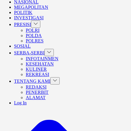
NASIONAL
MEGAPOLITAN
POLITIK
INVESTIGASI
Show
PRESISI
sub
POLRI
menu
POLDA
POLRES
SOSIAL
Show
SERBA-SERBI
sub
INFOTAINMEN
menu
KESEHATAN
KULINER
REKREASI
Show
TENTANG KAMI
sub
REDAKSI
menu
PENERBIT
ALAMAT
Log In
BERANDA