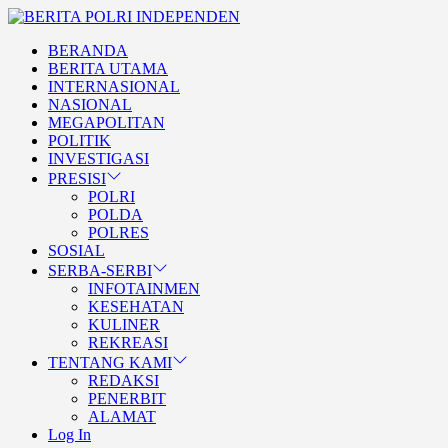
Skip
BERITA
to
POLRI
TEGAS DAN TERPERCAYA
BERANDA
the
INDEPENDEN
BERITA POLRI
BERITA UTAMA
content
INTERNASIONAL
INDEPENDEN
NASIONAL
MEGAPOLITAN
POLITIK
INVESTIGASI
PRESISI
POLRI
POLDA
POLRES
SOSIAL
SERBA-SERBI
INFOTAINMEN
KESEHATAN
KULINER
REKREASI
TENTANG KAMI
REDAKSI
PENERBIT
ALAMAT
Log In