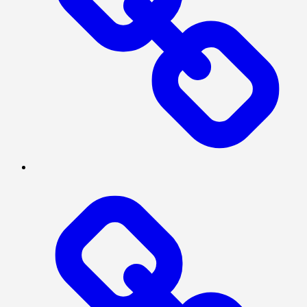
Log
In