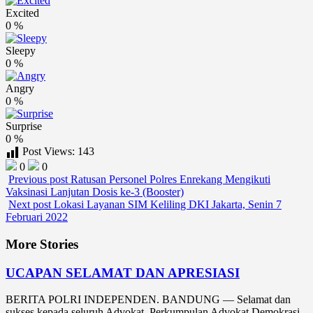
Excited
0
%
Sleepy
0
%
Angry
0
%
Surprise
0
%
Post Views:
143
0
0
Previous post
Ratusan Personel Polres Enrekang Mengikuti
Vaksinasi Lanjutan Dosis ke-3 (Booster)
Next post
Lokasi Layanan SIM Keliling DKI Jakarta, Senin 7
Februari 2022
More Stories
UCAPAN SELAMAT DAN APRESIASI
BERITA POLRI INDEPENDEN. BANDUNG — Selamat dan
sukses kepada seluruh Advokat, Perkumpulan Advokat Demokrasi