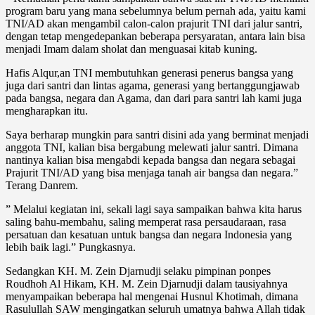
program baru yang mana sebelumnya belum pernah ada, yaitu kami
TNI/AD akan mengambil calon-calon prajurit TNI dari jalur santri,
dengan tetap mengedepankan beberapa persyaratan, antara lain bisa
menjadi Imam dalam sholat dan menguasai kitab kuning.
Hafis Alqur,an TNI membutuhkan generasi penerus bangsa yang
juga dari santri dan lintas agama, generasi yang bertanggungjawab
pada bangsa, negara dan Agama, dan dari para santri lah kami juga
mengharapkan itu.
Saya berharap mungkin para santri disini ada yang berminat menjadi
anggota TNI, kalian bisa bergabung melewati jalur santri. Dimana
nantinya kalian bisa mengabdi kepada bangsa dan negara sebagai
Prajurit TNI/AD yang bisa menjaga tanah air bangsa dan negara.”
Terang Danrem.
” Melalui kegiatan ini, sekali lagi saya sampaikan bahwa kita harus
saling bahu-membahu, saling memperat rasa persaudaraan, rasa
persatuan dan kesatuan untuk bangsa dan negara Indonesia yang
lebih baik lagi.” Pungkasnya.
Sedangkan KH. M. Zein Djarnudji selaku pimpinan ponpes
Roudhoh Al Hikam, KH. M. Zein Djarnudji dalam tausiyahnya
menyampaikan beberapa hal mengenai Husnul Khotimah, dimana
Rasulullah SAW mengingatkan seluruh umatnya bahwa Allah tidak