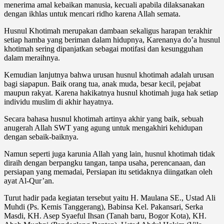
menerima amal kebaikan manusia, kecuali apabila dilaksanakan
dengan ikhlas untuk mencari ridho karena Allah semata.
Husnul Khotimah merupakan dambaan sekaligus harapan terakhir
setiap hamba yang beriman dalam hidupnya, Karenanya do’a husnul
khotimah sering dipanjatkan sebagai motifasi dan kesungguhan
dalam meraihnya.
Kemudian lanjutnya bahwa urusan husnul khotimah adalah urusan
bagi siapapun. Baik orang tua, anak muda, besar kecil, pejabat
maupun rakyat. Karena hakikatnya husnul khotimah juga hak setiap
individu muslim di akhir hayatnya.
Secara bahasa husnul khotimah artinya akhir yang baik, sebuah
anugerah Allah SWT yang agung untuk mengakhiri kehidupan
dengan sebaik-baiknya.
Namun seperti juga karunia Allah yang lain, husnul khotimah tidak
diraih dengan berpangku tangan, tanpa usaha, perencanaan, dan
persiapan yang memadai, Persiapan itu setidaknya diingatkan oleh
ayat Al-Qur’an.
Turut hadir pada kegiatan tersebut yaitu H. Maulana SE., Ustad Ali
Muhdi (Ps. Kemis Tanggerang), Babinsa Kel. Pakansari, Serka
Masdi, KH. Asep Syaeful Ihsan (Tanah baru, Bogor Kota), KH.