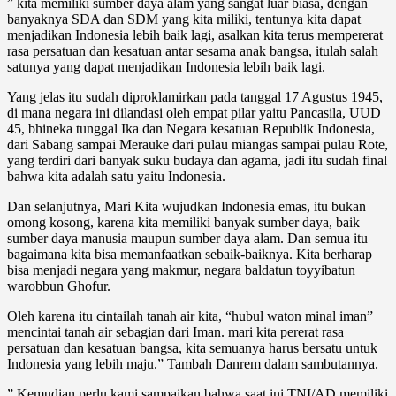
” kita memiliki sumber daya alam yang sangat luar biasa, dengan
banyaknya SDA dan SDM yang kita miliki, tentunya kita dapat
menjadikan Indonesia lebih baik lagi, asalkan kita terus mempererat
rasa persatuan dan kesatuan antar sesama anak bangsa, itulah salah
satunya yang dapat menjadikan Indonesia lebih baik lagi.
Yang jelas itu sudah diproklamirkan pada tanggal 17 Agustus 1945,
di mana negara ini dilandasi oleh empat pilar yaitu Pancasila, UUD
45, bhineka tunggal Ika dan Negara kesatuan Republik Indonesia,
dari Sabang sampai Merauke dari pulau miangas sampai pulau Rote,
yang terdiri dari banyak suku budaya dan agama, jadi itu sudah final
bahwa kita adalah satu yaitu Indonesia.
Dan selanjutnya, Mari Kita wujudkan Indonesia emas, itu bukan
omong kosong, karena kita memiliki banyak sumber daya, baik
sumber daya manusia maupun sumber daya alam. Dan semua itu
bagaimana kita bisa memanfaatkan sebaik-baiknya. Kita berharap
bisa menjadi negara yang makmur, negara baldatun toyyibatun
warobbun Ghofur.
Oleh karena itu cintailah tanah air kita, “hubul waton minal iman”
mencintai tanah air sebagian dari Iman. mari kita pererat rasa
persatuan dan kesatuan bangsa, kita semuanya harus bersatu untuk
Indonesia yang lebih maju.” Tambah Danrem dalam sambutannya.
” Kemudian perlu kami sampaikan bahwa saat ini TNI/AD memiliki