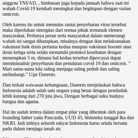
anggota TNI/AD. , himbauan juga kepada jamaah bahwa saat ini
wabah Covid-19 kembali meningkat dan begitupun dengan varian
omicron.
Oleh karena itu untuk memutus rantai penyebaran virus tersebut
maka diperlukan sinergitas dari semua pihak termasuk elemen
masyarakat. Perlunya peran serta masyarakat dalam memerangi
wabah ini sangat diharapkan, misalnya dengan ikut melaksanakan
vaksinasi baik dosis pertama kedua maupun vaksinasi booster atau
dosis ketiga serta selalu mematuhi protokol kesehatan dengan
menerapkan 5 m, dimana hal kedua tersebut dipercayai dapat
meminimalisir penyebaran dan penularan covid 19 dan omicron. ”
Mari sama-sama kita saling menjaga saling peduli dan saling
melindungi.” Ujar Danrem.
Dan terkait wawasan kebangsaan, Danrem menjelaskan bahwa
Indonesia adalah salah satu negara yang besar dengan penduduk
lebih kurang dari 270 juta jiwa, Dengan berbagai suku budaya
bangsa dan agama.
Hal itu sudah tertera dalam empat pilar yang dibentuk oleh para
founding father yaitu Pancasila, UUD 45, bhinneka tunggal Ika dan
NKRI. Jadi intinya seluruh rakyat Indonesia harus selalu bersatu
padu dalam menjaga tanah air.