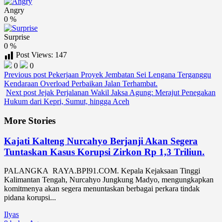
Angry
0
%
Surprise
0
%
Post Views:
147
0
0
Previous post
Pekerjaan Proyek Jembatan Sei Lengana Terganggu
Kendaraan Overload Perbaikan Jalan Terhambat.
Next post
Jejak Perjalanan Wakil Jaksa Agung: Merajut Penegakan
Hukum dari Kepri, Sumut, hingga Aceh
More Stories
Kajati Kalteng Nurcahyo Berjanji Akan Segera
Tuntaskan Kasus Korupsi Zirkon Rp 1,3 Triliun.
PALANGKA RAYA.BPI91.COM. Kepala Kejaksaan Tinggi
Kalimantan Tengah, Nurcahyo Jungkung Madyo, mengungkapkan
komitmenya akan segera menuntaskan berbagai perkara tindak
pidana korupsi...
Ilyas