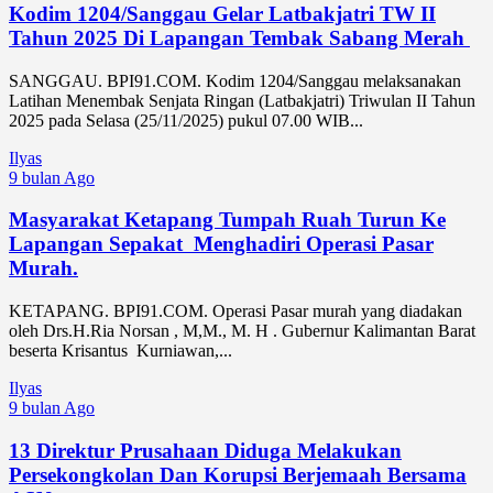
Kodim 1204/Sanggau Gelar Latbakjatri TW II
Tahun 2025 Di Lapangan Tembak Sabang Merah ‎
‎SANGGAU. BPI91.COM. Kodim 1204/Sanggau melaksanakan
Latihan Menembak Senjata Ringan (Latbakjatri) Triwulan II Tahun
2025 pada Selasa (25/11/2025) pukul 07.00 WIB...
Ilyas
9 bulan Ago
Masyarakat Ketapang Tumpah Ruah Turun Ke
Lapangan Sepakat Menghadiri Operasi Pasar
Murah.
KETAPANG. BPI91.COM. Operasi Pasar murah yang diadakan
oleh Drs.H.Ria Norsan , M,M., M. H . Gubernur Kalimantan Barat
beserta Krisantus Kurniawan,...
Ilyas
9 bulan Ago
13 Direktur Prusahaan Diduga Melakukan
Persekongkolan Dan Korupsi Berjemaah Bersama