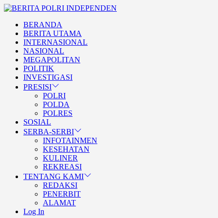
Skip
BERITA
to
POLRI
TEGAS DAN TERPERCAYA
BERANDA
the
INDEPENDEN
BERITA POLRI
BERITA UTAMA
content
INTERNASIONAL
INDEPENDEN
NASIONAL
MEGAPOLITAN
POLITIK
INVESTIGASI
PRESISI
POLRI
POLDA
POLRES
SOSIAL
SERBA-SERBI
INFOTAINMEN
KESEHATAN
KULINER
REKREASI
TENTANG KAMI
REDAKSI
PENERBIT
ALAMAT
Log In