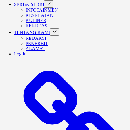
Show
SERBA-SERBI
sub
INFOTAINMEN
menu
KESEHATAN
KULINER
REKREASI
Show
TENTANG KAMI
sub
REDAKSI
menu
PENERBIT
ALAMAT
Log In
BERANDA