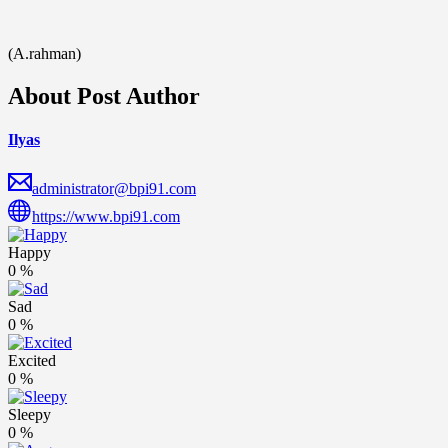
(A.rahman)
About Post Author
Ilyas
administrator@bpi91.com
https://www.bpi91.com
Happy
0
%
Sad
0
%
Excited
0
%
Sleepy
0
%