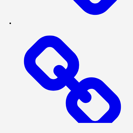
Log
In