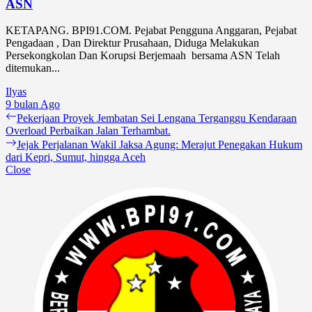
ASN
KETAPANG. BPI91.COM. Pejabat Pengguna Anggaran, Pejabat
Pengadaan , Dan Direktur Prusahaan, Diduga Melakukan
Persekongkolan Dan Korupsi Berjemaah bersama ASN Telah
ditemukan...
Ilyas
9 bulan Ago
Navigasi
Previous
Pekerjaan Proyek Jembatan Sei Lengana Terganggu Kendaraan
post:
Overload Perbaikan Jalan Terhambat.
pos
Next
Jejak Perjalanan Wakil Jaksa Agung: Merajut Penegakan Hukum
post:
dari Kepri, Sumut, hingga Aceh
Close