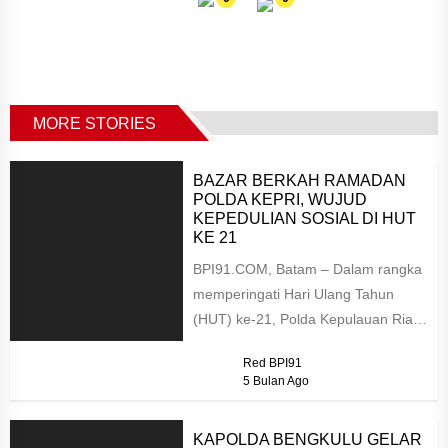
MORE STORIES
BAZAR BERKAH RAMADAN
POLDA KEPRI, WUJUD
KEPEDULIAN SOSIAL DI HUT
KE 21
BPI91.COM, Batam – Dalam rangka
memperingati Hari Ulang Tahun
(HUT) ke-21, Polda Kepulauan Riau
menggelar kegiatan Bazar Berkah
Red BPI91
Ramadan 1447...
5 Bulan Ago
KAPOLDA BENGKULU GELAR