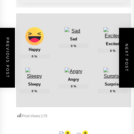
Sad
PREVIOUS POST
Excited
NEXT POST
0
%
Happy
0
%
0
%
Angry
Sleepy
Surprise
0
%
0
%
0
%
Post Views:
179
0
0