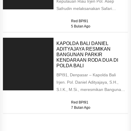
Kepulauan Riau Irjen Pol. Asep
Safrudin melaksanakan Safari
Ramadan 1447 Hijriah di Masjid
Red BPI91
Darul Ihsan, Tanjung...
5 Bulan Ago
KAPOLDA BALI DANIEL
ADITYAJAYA RESMIKAN
BANGUNAN PARKIR
KENDARAAN RODA DUA DI
POLDA BALI
BPI91, Denpasar – Kapolda Bali
Irjen. Pol. Daniel Adityajaya, S.H.,
S.I.K., M.Si., meresmikan Bangunan
Parkir Kendaraan Roda Dua Polda
Red BPI91
Bali...
7 Bulan Ago