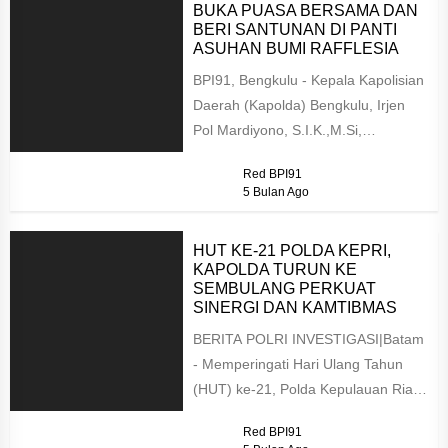
BUKA PUASA BERSAMA DAN
BERI SANTUNAN DI PANTI
ASUHAN BUMI RAFFLESIA
BPI91, Bengkulu - Kepala Kapolisian
Daerah (Kapolda) Bengkulu, Irjen
Pol Mardiyono, S.I.K.,M.Si,
melaksanakan buka puasa bersama
Red BPI91
anak yatim dan dhuafa...
5 Bulan Ago
HUT KE-21 POLDA KEPRI,
KAPOLDA TURUN KE
SEMBULANG PERKUAT
SINERGI DAN KAMTIBMAS
BERITA POLRI INVESTIGASI|Batam
- Memperingati Hari Ulang Tahun
(HUT) ke-21, Polda Kepulauan Riau
menggelar kegiatan bakti sosial dan
Red BPI91
Safari Ramadan...