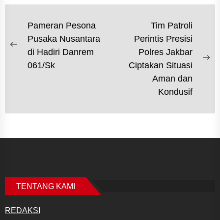
NAVIGASI
Pameran Pesona
Tim Patroli
Pusaka Nusantara
Perintis Presisi
POS
Previous
di Hadiri Danrem
Polres Jakbar
post:
Ne
061/Sk
Ciptakan Situasi
po
Aman dan
Kondusif
TENTANG KAMI
REDAKSI