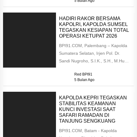
5 Bulan Ago
HADIRI RAKOR BERSAMA
KAPOLRI, KAPOLDA SUMSEL
TEGASKAN KESIAPAN TOTAL
OPERASI KETUPAT 2026
BPI91.COM, Palembang – Kapolda
Sumatera Selatan, Irjen Pol. Dr.
Sandi Nugroho, S.I.K., S.H., M.Hum.,
menghadiri langsung Rapat
Red BPI91
Koordinasi Lintas Sektoral...
5 Bulan Ago
KAPOLDA KEPRI TEGASKAN
STABILITAS KEAMANAN
KUNCI INVESTASI SAAT
SAFARI RAMADAN DI
TANJUNG SENGKUANG
BPI91.COM, Batam - Kapolda