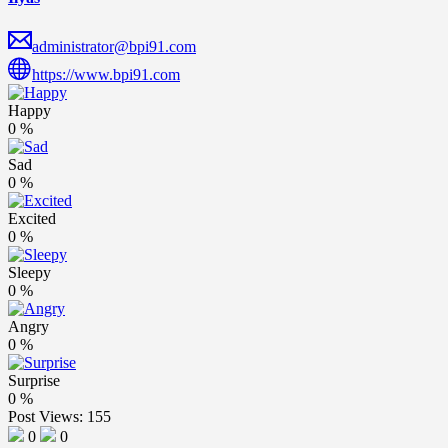
administrator@bpi91.com
https://www.bpi91.com
Happy
0
%
Sad
0
%
Excited
0
%
Sleepy
0
%
Angry
0
%
Surprise
0
%
Post Views:
155
0
0