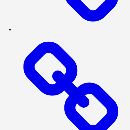
Log
In