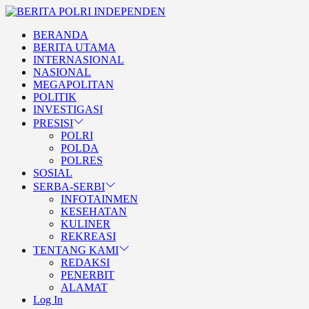
Skip
BERITA
to
POLRI
TEGAS DAN TERPERCAYA
BERANDA
the
INDEPENDEN
BERITA POLRI
BERITA UTAMA
content
INTERNASIONAL
INDEPENDEN
NASIONAL
MEGAPOLITAN
POLITIK
INVESTIGASI
PRESISI
POLRI
POLDA
POLRES
SOSIAL
SERBA-SERBI
INFOTAINMEN
KESEHATAN
KULINER
REKREASI
TENTANG KAMI
REDAKSI
PENERBIT
ALAMAT
Log In