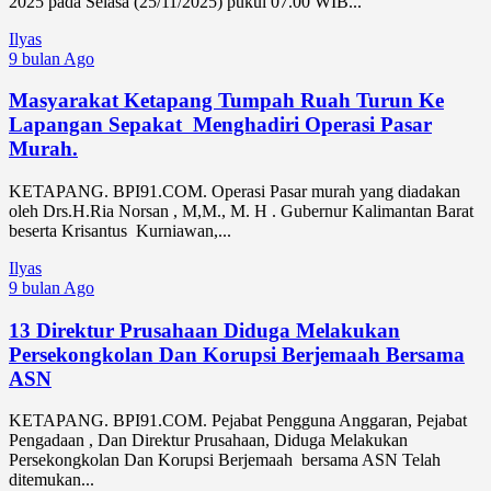
2025 pada Selasa (25/11/2025) pukul 07.00 WIB...
Ilyas
9 bulan Ago
Masyarakat Ketapang Tumpah Ruah Turun Ke
Lapangan Sepakat Menghadiri Operasi Pasar
Murah.
KETAPANG. BPI91.COM. Operasi Pasar murah yang diadakan
oleh Drs.H.Ria Norsan , M,M., M. H . Gubernur Kalimantan Barat
beserta Krisantus Kurniawan,...
Ilyas
9 bulan Ago
13 Direktur Prusahaan Diduga Melakukan
Persekongkolan Dan Korupsi Berjemaah Bersama
ASN
KETAPANG. BPI91.COM. Pejabat Pengguna Anggaran, Pejabat
Pengadaan , Dan Direktur Prusahaan, Diduga Melakukan
Persekongkolan Dan Korupsi Berjemaah bersama ASN Telah
ditemukan...