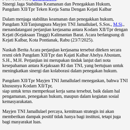
Sinergi Jaga Stabilitas Keamanan dan Penegakkan Hukum,
Pangdam XII/Tpr Teken Kerja Sama Dengan Kejati Kalbar
Dalam menjaga stabilitas keamanan dan penegakkan hukum,
Pangdam XII/Tanjungpura Mayjen TNI Jamallulael, S.Sos.,
M.Si
.,
menandatangani perjanjian kerjasama antara Kodam XII/Tpr dengan
Kejati (Kejaksaan Tinggi) Kalimantan Barat. Acara berlangsung di
Kejati Kalbar, Kota Pontianak, Rabu (23/7/2025).
Naskah Berita Acara perjanjian kerjasama tersebut diteken secara
resmi oleh Pangdam XII/Tpr dan Kajati Kalbar Ahelya Abustam,
S.H., M.H. Perjanjian ini merupakan tindak lanjut dari nota
kesepahaman antara Kejaksaan RI dan TNI, yang bertujuan untuk
meningkatkan sinergi dan kolaborasi dalam penegakan hukum.
Pangdam XII/Tpr Mayjen TNI Jamallulael menegaskan, bahwa TNI
khususnya Kodam XIl/Tpr,
siap untuk terus memperkuat kerja sama tersebut, baik dalam hal
pengamanan, penegakan hukum, maupun dalam kegiatan sosial
kemasyarakatan.
Mayjen TNI Jamallulael percaya, kemitraan strategis ini akan
memberikan dampak positif tidak hanya bagi institusi, tetapi juga
bagi masyarakat luas.