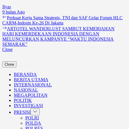
Ilyas
9 bulan Ago
Navigasi
Previous
Perkuat Kerja Sama Strategis, TNI dan SAF Gelar Forum HLC
post:
CARM-Indosin Ke-26 Di Jakarta
pos
Next
ARTOTEL WANDERLUST SAMBUT KEMERIAHAN
post:
HARI KEMERDEKAAN INDONESIA DENGAN
MELUNCURKAN KAMPANYE “WAKTU INDONESIA
SEMARAK”
Close
Close
BERANDA
BERITA UTAMA
INTERNASIONAL
NASIONAL
MEGAPOLITAN
POLITIK
INVESTIGASI
Show
PRESISI
sub
POLRI
menu
POLDA
POLRES