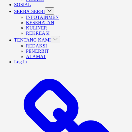
SOSIAL
Show
SERBA-SERBI
sub
INFOTAINMEN
menu
KESEHATAN
KULINER
REKREASI
Show
TENTANG KAMI
sub
REDAKSI
menu
PENERBIT
ALAMAT
Log In
BERANDA