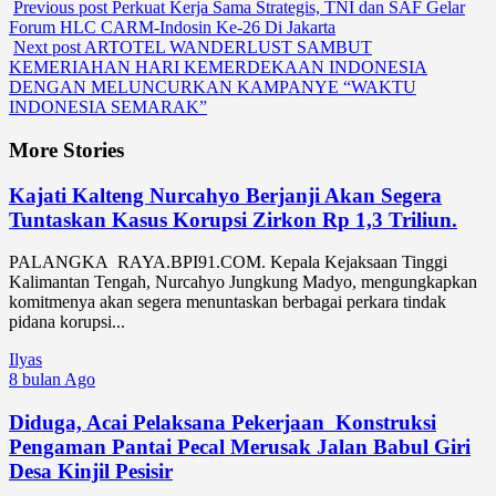
Previous post
Perkuat Kerja Sama Strategis, TNI dan SAF Gelar
Forum HLC CARM-Indosin Ke-26 Di Jakarta
Next post
ARTOTEL WANDERLUST SAMBUT
KEMERIAHAN HARI KEMERDEKAAN INDONESIA
DENGAN MELUNCURKAN KAMPANYE “WAKTU
INDONESIA SEMARAK”
More Stories
Kajati Kalteng Nurcahyo Berjanji Akan Segera
Tuntaskan Kasus Korupsi Zirkon Rp 1,3 Triliun.
PALANGKA RAYA.BPI91.COM. Kepala Kejaksaan Tinggi
Kalimantan Tengah, Nurcahyo Jungkung Madyo, mengungkapkan
komitmenya akan segera menuntaskan berbagai perkara tindak
pidana korupsi...
Ilyas
8 bulan Ago
Diduga, Acai Pelaksana Pekerjaan Konstruksi
Pengaman Pantai Pecal Merusak Jalan Babul Giri
Desa Kinjil Pesisir