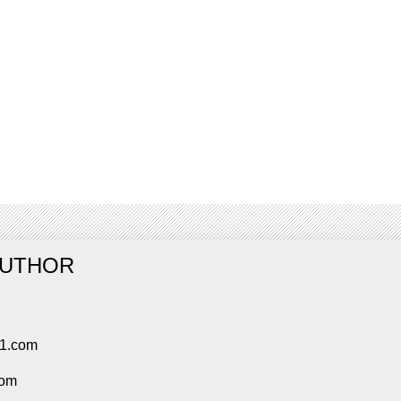
AUTHOR
91.com
com