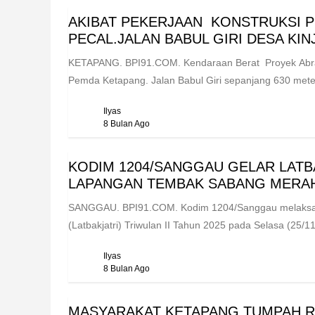
AKIBAT PEKERJAAN KONSTRUKSI 
PECAL.JALAN BABUL GIRI DESA KIN
KETAPANG. BPI91.COM. Kendaraan Berat Proyek Abras
Pemda Ketapang. Jalan Babul Giri sepanjang 630 meter
Ilyas
8 Bulan Ago
KODIM 1204/SANGGAU GELAR LATBAK
LAPANGAN TEMBAK SABANG MERAH
‎SANGGAU. BPI91.COM. Kodim 1204/Sanggau melaksa
(Latbakjatri) Triwulan II Tahun 2025 pada Selasa (25/1
Ilyas
8 Bulan Ago
MASYARAKAT KETAPANG TUMPAH R