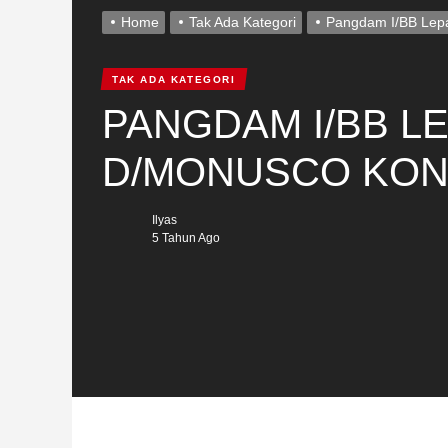
Home
Tak Ada Kategori
Pangdam I/BB Lep
TAK ADA KATEGORI
PANGDAM I/BB L
D/MONUSCO KON
Ilyas
5 Tahun Ago