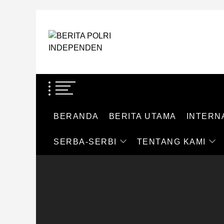
Skip
to
BERITA
the
POLRI
content
BERITA POLRI
INDEPENDEN
TEGAS DAN TERPERCAYA
BERANDA
BERITA UTAMA
INTERN
SERBA-SERBI
TENTANG KAMI