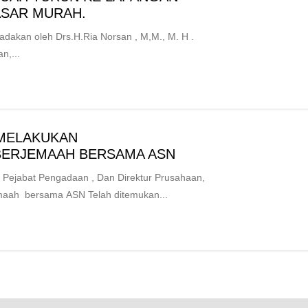
ASAR MURAH.
akan oleh Drs.H.Ria Norsan , M,M., M. H .
n,...
 MELAKUKAN
BERJEMAAH BERSAMA ASN
ejabat Pengadaan , Dan Direktur Prusahaan,
maah bersama ASN Telah ditemukan...