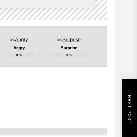
Angry
Surprise
0
%
0
%
NEXT POST