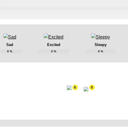
Sad
Excited
Sleepy
0
%
0
%
0
%
0
0