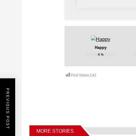
Happy
0
%
Post Views:
142
PREVIOUS POST
MORE STORIES