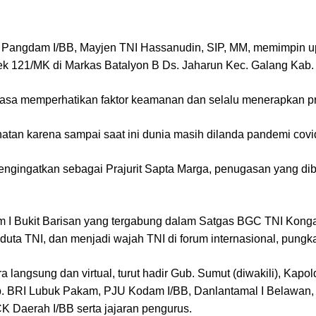
–
Pangdam I/BB, Mayjen TNI Hassanudin, SIP, MM, memimpin 
21/MK di Markas Batalyon B Ds. Jaharun Kec. Galang Kab. D
asa memperhatikan faktor keamanan dan selalu menerapkan pro
sehatan karena sampai saat ini dunia masih dilanda pandemi co
ngingatkan sebagai Prajurit Sapta Marga, penugasan yang di
odam I Bukit Barisan yang tergabung dalam Satgas BGC TNI K
duta TNI, dan menjadi wajah TNI di forum internasional, pung
 langsung dan virtual, turut hadir Gub. Sumut (diwakili), Kap
. BRI Lubuk Pakam, PJU Kodam I/BB, Danlantamal I Belawan, 
K Daerah I/BB serta jajaran pengurus.