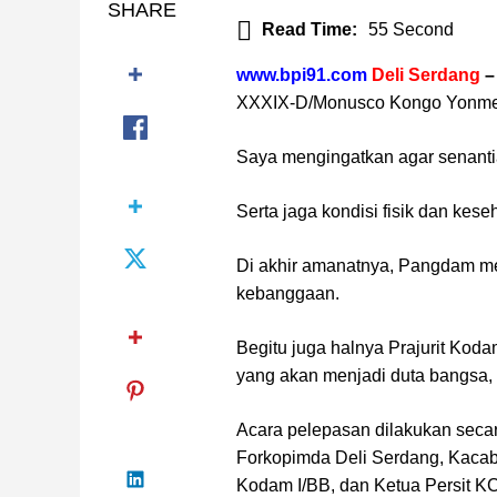
SHARE
Read Time:
55 Second
www.bpi91.com
Deli Serdang
XXXIX-D/Monusco Kongo Yonmek 1
Saya mengingatkan agar senanti
Serta jaga kondisi fisik dan ke
Di akhir amanatnya, Pangdam me
kebanggaan.
Begitu juga halnya Prajurit K
yang akan menjadi duta bangsa, 
Acara pelepasan dilakukan secara
Forkopimda Deli Serdang, Kacab
Kodam I/BB, dan Ketua Persit KC