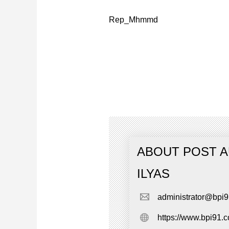
Rep_Mhmmd
ABOUT POST 
ILYAS
administrator@bpi
https://www.bpi91.