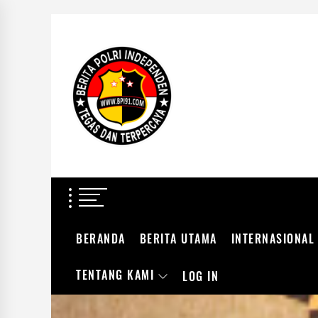
Skip
to
BERITA
the
POLRI
content
INDEPENDEN
BERITA POLRI IN
TEGAS DAN TERPERCAYA
BERANDA
BERITA UTAMA
INTERNASIONAL
TENTANG KAMI
LOG IN