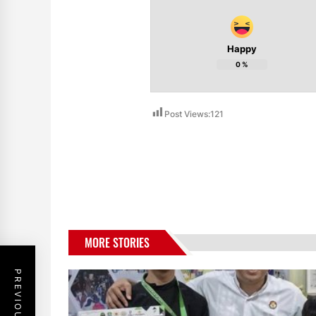
Happy
0
%
Post Views:
121
MORE STORIES