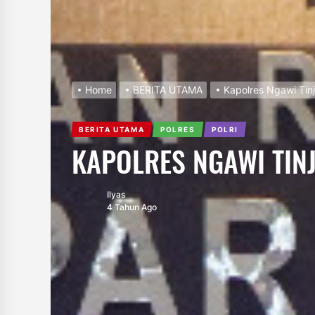
Home
BERITA UTAMA
Kapolres Ngawi Tinj
BERITA UTAMA
POLRES
POLRI
KAPOLRES NGAWI TIN
Ilyas
4 Tahun Ago