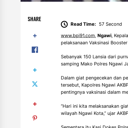
SHARE
Read Time:
57 Second
www.bpi91.com
,
Ngawi
, Kepal
pelaksanaan Vaksinasi Booster 
Sebanyak 150 Lansia dari purn
samping Mako Polres Ngawi Ja
Dalam giat pengecekan dan p
tersebut, Kapolres Ngawi AKB
pentingnya vaksinasi dalam m
“Hari ini kita melaksanakan gia
wilayah Ngawi Kota,” ujar AKB
Sementara itu Kasi Dokes Polr