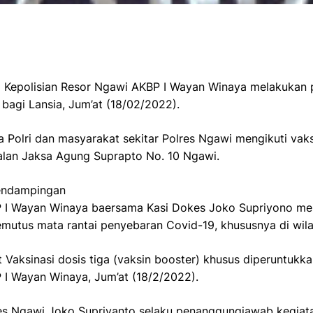
a Kepolisian Resor Ngawi AKBP I Wayan Winaya melakukan
bagi Lansia, Jum’at (18/02/2022).
a Polri dan masyarakat sekitar Polres Ngawi mengikuti vak
lan Jaksa Agung Suprapto No. 10 Ngawi.
endampingan
P I Wayan Winaya baersama Kasi Dokes Joko Supriyono m
emutus mata rantai penyebaran Covid-19, khususnya di wi
t Vaksinasi dosis tiga (vaksin booster) khusus diperuntukka
P I Wayan Winaya, Jum’at (18/2/2022).
es Ngawi Joko Supriyanto selaku penanggungjawab kegiatan