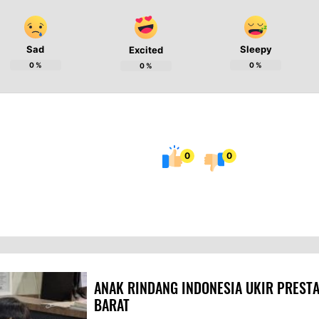
Sad
Sleepy
Excited
0
%
0
%
0
%
0
0
ANAK RINDANG INDONESIA UKIR PRESTA
BARAT