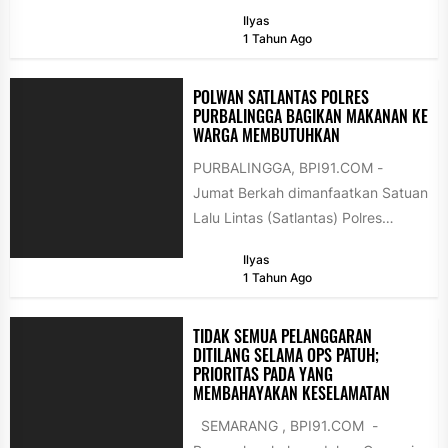
di salah satu agen Brilink di
Ilyas
Pabuaran...
1 Tahun Ago
POLWAN SATLANTAS POLRES
PURBALINGGA BAGIKAN MAKANAN KE
WARGA MEMBUTUHKAN
PURBALINGGA, BPI91.COM -
Jumat Berkah dimanfaatkan Satuan
Lalu Lintas (Satlantas) Polres
Purbalingga untuk berbagi
Ilyas
kebaikan dengan warga yang
1 Tahun Ago
membutuhkan, Jumat...
TIDAK SEMUA PELANGGARAN
DITILANG SELAMA OPS PATUH;
PRIORITAS PADA YANG
MEMBAHAYAKAN KESELAMATAN
SEMARANG , BPI91.COM -