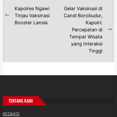
NAVIGASI
Kapolres Ngawi
Gelar Vaksinasi di
POS
Tinjau Vaksinasi
Candi Borobudur,
Previous
Booster Lansia
Kapolri:
post:
Percepatan di
Ne
Tempat Wisata
po
yang Interaksi
Tinggi
TENTANG KAMI
REDAKSI