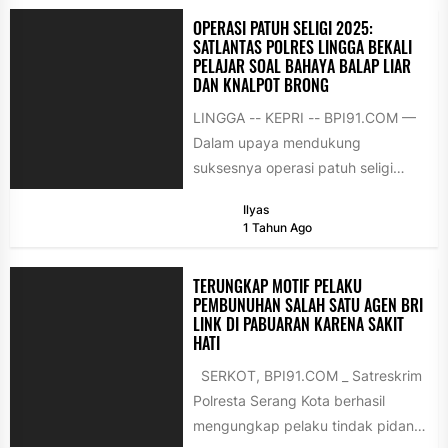
OPERASI PATUH SELIGI 2025:
SATLANTAS POLRES LINGGA BEKALI
PELAJAR SOAL BAHAYA BALAP LIAR
DAN KNALPOT BRONG
LINGGA -- KEPRI -- BPI91.COM —
Dalam upaya mendukung
suksesnya operasi patuh seligi
2025, Polres Lingga melalui Satuan
Ilyas
Lalu Lintas kembali...
1 Tahun Ago
TERUNGKAP MOTIF PELAKU
PEMBUNUHAN SALAH SATU AGEN BRI
LINK DI PABUARAN KARENA SAKIT
HATI
SERKOT, BPI91.COM _ Satreskrim
Polresta Serang Kota berhasil
mengungkap pelaku tindak pidana