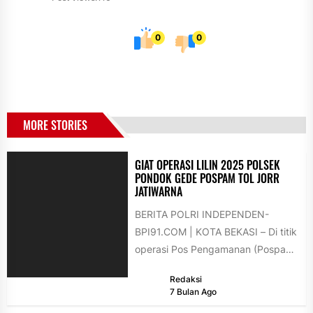
0
0
MORE STORIES
GIAT OPERASI LILIN 2025 POLSEK
PONDOK GEDE POSPAM TOL JORR
JATIWARNA
BERITA POLRI INDEPENDEN-
BPI91.COM | KOTA BEKASI – Di titik
operasi Pos Pengamanan (Pospam)
bawah Tol Jorr Jatiwarna, Polsek
Redaksi
Pondok Gede...
7 Bulan Ago