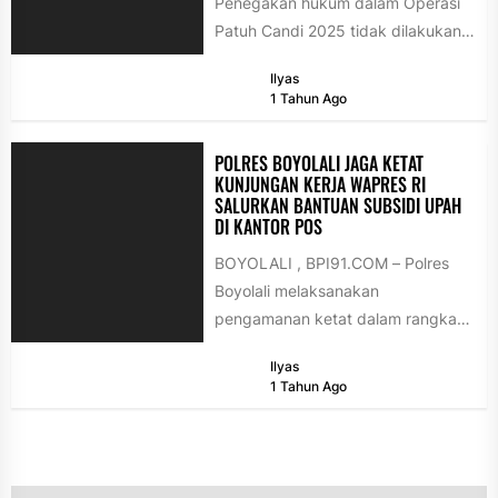
Penegakan hukum dalam Operasi
Patuh Candi 2025 tidak dilakukan
secara kaku dan tanpa empati.
Ilyas
Hal...
1 Tahun Ago
POLRES BOYOLALI JAGA KETAT
KUNJUNGAN KERJA WAPRES RI
SALURKAN BANTUAN SUBSIDI UPAH
DI KANTOR POS
BOYOLALI , BPI91.COM – Polres
Boyolali melaksanakan
pengamanan ketat dalam rangka
kunjungan kerja Wakil Presiden
Ilyas
Republik Indonesia Gibran
1 Tahun Ago
Rakabuming Raka...