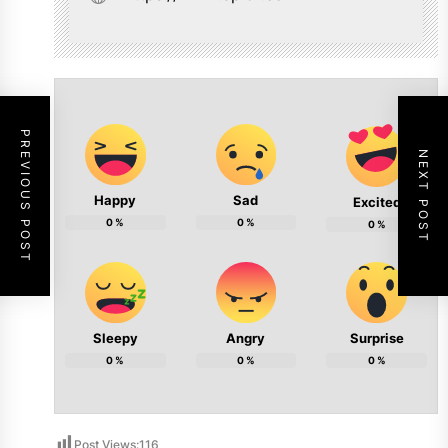
PREVIOUS POST
NEXT POST
Happy
Sad
Excited
0
%
0
%
0
%
Sleepy
Angry
Surprise
0
%
0
%
0
%
Post Views:
116