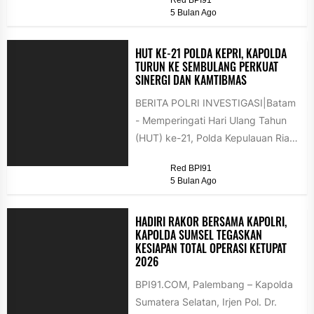
Red BPI91
bersama anak yatim dan dhuafa...
5 Bulan Ago
HUT KE-21 POLDA KEPRI, KAPOLDA
TURUN KE SEMBULANG PERKUAT
SINERGI DAN KAMTIBMAS
BERITA POLRI INVESTIGASI|Batam
- Memperingati Hari Ulang Tahun
(HUT) ke-21, Polda Kepulauan Riau
menggelar kegiatan bakti sosial
Red BPI91
dan Safari Ramadan...
5 Bulan Ago
HADIRI RAKOR BERSAMA KAPOLRI,
KAPOLDA SUMSEL TEGASKAN
KESIAPAN TOTAL OPERASI KETUPAT
2026
BPI91.COM, Palembang – Kapolda
Sumatera Selatan, Irjen Pol. Dr.