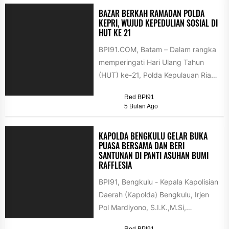
BAZAR BERKAH RAMADAN POLDA
KEPRI, WUJUD KEPEDULIAN SOSIAL DI
HUT KE 21
BPI91.COM, Batam – Dalam rangka
memperingati Hari Ulang Tahun
(HUT) ke-21, Polda Kepulauan Riau
menggelar kegiatan Bazar Berkah
Red BPI91
Ramadan 1447...
5 Bulan Ago
KAPOLDA BENGKULU GELAR BUKA
PUASA BERSAMA DAN BERI
SANTUNAN DI PANTI ASUHAN BUMI
RAFFLESIA
BPI91, Bengkulu - Kepala Kapolisian
Daerah (Kapolda) Bengkulu, Irjen
Pol Mardiyono, S.I.K.,M.Si,
melaksanakan buka puasa