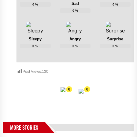
Sad
0
%
0
%
0
%
Sleepy
Angry
Surprise
0
%
0
%
0
%
Post Views:
130
0
0
MORE STORIES