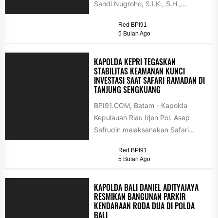
Sandi Nugroho, S.I.K., S.H.,
M.Hum., menghadiri langsung
Red BPI91
Rapat Koordinasi Lintas Sektoral...
5 Bulan Ago
KAPOLDA KEPRI TEGASKAN
STABILITAS KEAMANAN KUNCI
INVESTASI SAAT SAFARI RAMADAN DI
TANJUNG SENGKUANG
BPI91.COM, Batam - Kapolda
Kepulauan Riau Irjen Pol. Asep
Safrudin melaksanakan Safari
Ramadan 1447 Hijriah di Masjid
Red BPI91
Darul Ihsan, Tanjung...
5 Bulan Ago
KAPOLDA BALI DANIEL ADITYAJAYA
RESMIKAN BANGUNAN PARKIR
KENDARAAN RODA DUA DI POLDA
BALI