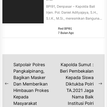
BPI91, Denpasar – Kapolda Bali
Irjen. Pol. Daniel Adityajaya, S.H.,
S.I.K., M.Si., meresmikan Bangunan
Parkir Kendaraan Roda Dua Polda
Red BPI91
Bali...
7 Bulan Ago
NAVIGASI
Satpolair Polres
Kapolda Sumut :
POS
Pangkalpinang,
Beri Pembekalan
Bagikan Masker
Kepada Siswa
Dan Memberikan
Diktukba Polri
Previous
Ne
Himbauan Prokes
TA.2021 Jaga
post:
po
Kepada
Nama Baik
Masyarakat
Institusi Polri