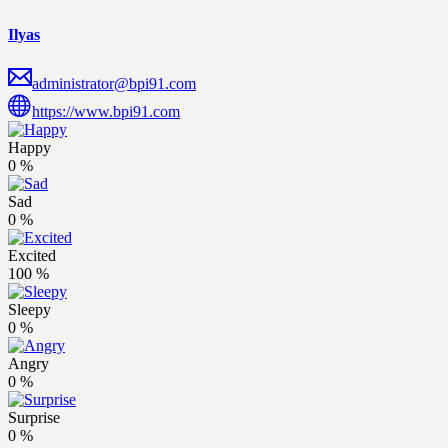
Ilyas
administrator@bpi91.com
https://www.bpi91.com
Happy
0
%
Sad
0
%
Excited
100
%
Sleepy
0
%
Angry
0
%
Surprise
0
%