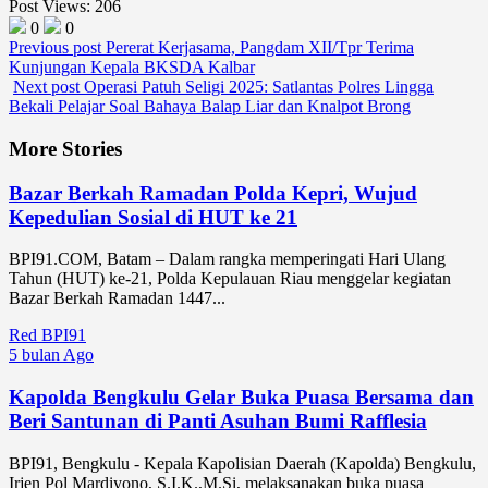
Post Views:
206
0
0
Previous post
Pererat Kerjasama, Pangdam XII/Tpr Terima
Kunjungan Kepala BKSDA Kalbar
Next post
Operasi Patuh Seligi 2025: Satlantas Polres Lingga
Bekali Pelajar Soal Bahaya Balap Liar dan Knalpot Brong
More Stories
Bazar Berkah Ramadan Polda Kepri, Wujud
Kepedulian Sosial di HUT ke 21
BPI91.COM, Batam – Dalam rangka memperingati Hari Ulang
Tahun (HUT) ke-21, Polda Kepulauan Riau menggelar kegiatan
Bazar Berkah Ramadan 1447...
Red BPI91
5 bulan Ago
Kapolda Bengkulu Gelar Buka Puasa Bersama dan
Beri Santunan di Panti Asuhan Bumi Rafflesia
BPI91, Bengkulu - Kepala Kapolisian Daerah (Kapolda) Bengkulu,
Irjen Pol Mardiyono, S.I.K.,M.Si, melaksanakan buka puasa