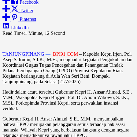
Facebook
Twitter
Pinterest
LinkedIn
Read Time:
1 Minute, 12 Second
TANJUNGPINANG
—
BPI91.COM
– Kapolda Kepri Irjen. Pol.
Asep Safrudin, S.I.K., M.H., menghadiri kegiatan Pengukuhan dan
Koordinasi Gugus Tugas Pencegahan dan Penanganan Tindak
Pidana Perdagangan Orang (TPPO) Provinsi Kepulauan Riau.
Kegiatan berlangsung di Aula Wan Seri Beni, Dompak,
Tanjungpinang, pada Selasa (21/7/2025).
Hadir dalam acara tersebut Gubernur Kepri H. Ansar Ahmad, S.E.,
M.M., Wakapolda Kepri Brigjen. Pol. Dr. Anom Wibowo, S.I.K.,
M.Si., Forkopimda Provinsi Kepri, serta perwakilan instansi
vertikal.
Gubernur Kepri H. Ansar Ahmad, S.E., M.M., menyampaikan
bahwa TPPO merupakan pelanggaran serius terhadap hak asasi
manusia. Wilayah Kepri yang berbatasan langsung dengan negara
tetangga menjadikannya rawan jalur TPPO.