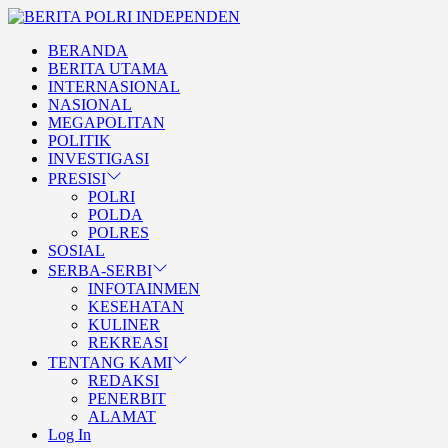
Skip
BERITA
to
POLRI
TEGAS DAN TERPERCAYA
BERANDA
the
INDEPENDEN
BERITA POLRI
BERITA UTAMA
content
INTERNASIONAL
INDEPENDEN
NASIONAL
MEGAPOLITAN
POLITIK
INVESTIGASI
PRESISI
POLRI
POLDA
POLRES
SOSIAL
SERBA-SERBI
INFOTAINMEN
KESEHATAN
KULINER
REKREASI
TENTANG KAMI
REDAKSI
PENERBIT
ALAMAT
Log In