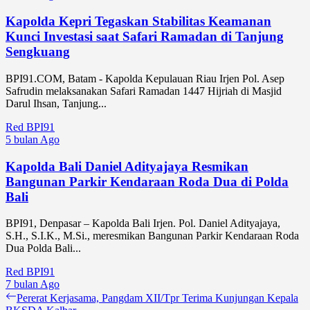
Kapolda Kepri Tegaskan Stabilitas Keamanan
Kunci Investasi saat Safari Ramadan di Tanjung
Sengkuang
BPI91.COM, Batam - Kapolda Kepulauan Riau Irjen Pol. Asep
Safrudin melaksanakan Safari Ramadan 1447 Hijriah di Masjid
Darul Ihsan, Tanjung...
Red BPI91
5 bulan Ago
Kapolda Bali Daniel Adityajaya Resmikan
Bangunan Parkir Kendaraan Roda Dua di Polda
Bali
BPI91, Denpasar – Kapolda Bali Irjen. Pol. Daniel Adityajaya,
S.H., S.I.K., M.Si., meresmikan Bangunan Parkir Kendaraan Roda
Dua Polda Bali...
Red BPI91
7 bulan Ago
Navigasi
Previous
Pererat Kerjasama, Pangdam XII/Tpr Terima Kunjungan Kepala
post: