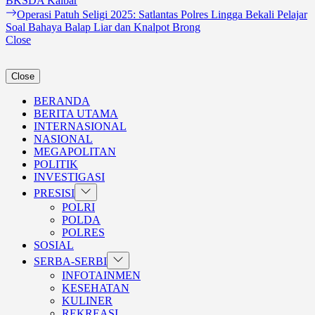
BKSDA Kalbar
pos
Next
Operasi Patuh Seligi 2025: Satlantas Polres Lingga Bekali Pelajar
post:
Soal Bahaya Balap Liar dan Knalpot Brong
Close
Close
BERANDA
BERITA UTAMA
INTERNASIONAL
NASIONAL
MEGAPOLITAN
POLITIK
INVESTIGASI
Show
PRESISI
sub
POLRI
menu
POLDA
POLRES
SOSIAL
Show
SERBA-SERBI
sub
INFOTAINMEN
menu
KESEHATAN
KULINER
REKREASI