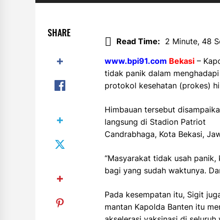
SHARE
Read Time:
2 Minute, 48 
www.bpi91.com
Bekasi
– Kapo
tidak panik dalam menghadapi 
protokol kesehatan (prokes) h
Himbauan tersebut disampaikan 
langsung di Stadion Patriot
Candrabhaga, Kota Bekasi, Jaw
“Masyarakat tidak usah panik
bagi yang sudah waktunya. Dan
Pada kesempatan itu, Sigit jug
mantan Kapolda Banten itu me
akselerasi vaksinasi di seluruh