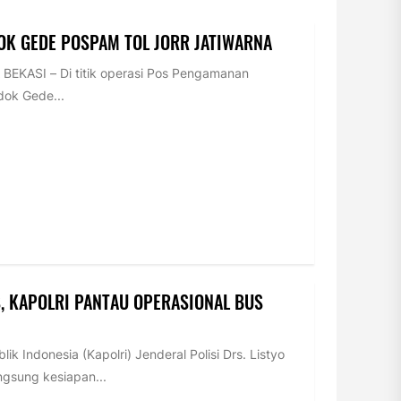
DOK GEDE POSPAM TOL JORR JATIWARNA
KASI – Di titik operasi Pos Pengamanan
dok Gede...
, KAPOLRI PANTAU OPERASIONAL BUS
ik Indonesia (Kapolri) Jenderal Polisi Drs. Listyo
ngsung kesiapan...