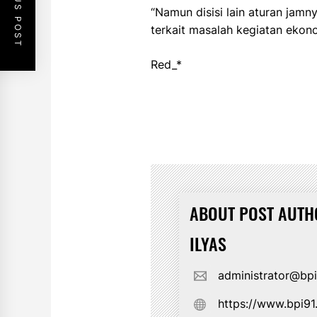
PREVIOUS POST
“Namun disisi lain aturan jamn
terkait masalah kegiatan ekonom
Red_*
ABOUT POST AUTH
ILYAS
administrator@bp
https://www.bpi9