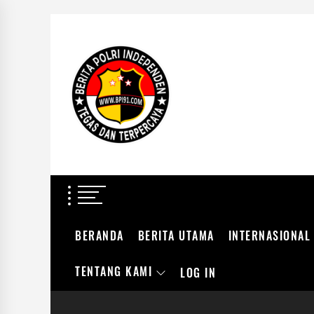
Skip
to
BERITA
the
POLRI
content
INDEPENDEN
BERITA POLRI IN
TEGAS DAN TERPERCAYA
BERANDA
BERITA UTAMA
INTERNASIONAL
TENTANG KAMI
LOG IN