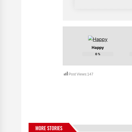
Happy
0
%
Post Views:
147
MORE STORIES