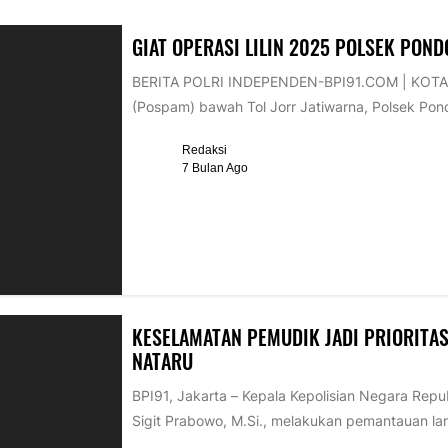
GIAT OPERASI LILIN 2025 POLSEK PON
BERITA POLRI INDEPENDEN-BPI91.COM | KOTA BE
(Pospam) bawah Tol Jorr Jatiwarna, Polsek Pon
Redaksi
7 Bulan Ago
KESELAMATAN PEMUDIK JADI PRIORITAS
NATARU
BPI91, Jakarta – Kepala Kepolisian Negara Republ
Sigit Prabowo, M.Si., melakukan pemantauan la