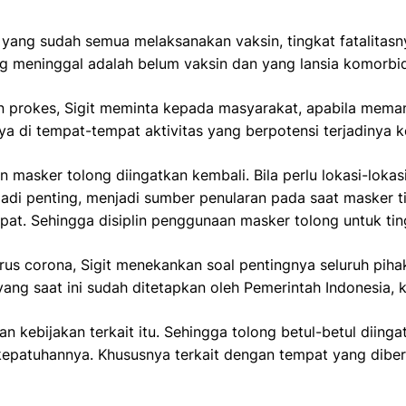
yang sudah semua melaksanakan vaksin, tingkat fatalitasn
 meninggal adalah belum vaksin dan yang lansia komorbid. It
nan prokes, Sigit meminta kepada masyarakat, apabila me
ya di tempat-tempat aktivitas yang berpotensi terjadinya 
masker tolong diingatkan kembali. Bila perlu lokasi-lok
adi penting, menjadi sumber penularan pada saat masker tid
at. Sehingga disiplin penggunaan masker tolong untuk ting
us corona, Sigit menekankan soal pentingnya seluruh pih
ang saat ini sudah ditetapkan oleh Pemerintah Indonesia, k
 kebijakan terkait itu. Sehingga tolong betul-betul diinga
 kepatuhannya. Khususnya terkait dengan tempat yang dib