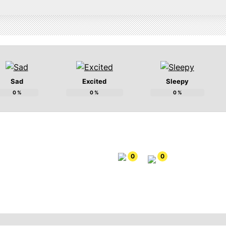
Sad
Excited
Sleepy
0
%
0
%
0
%
0
0