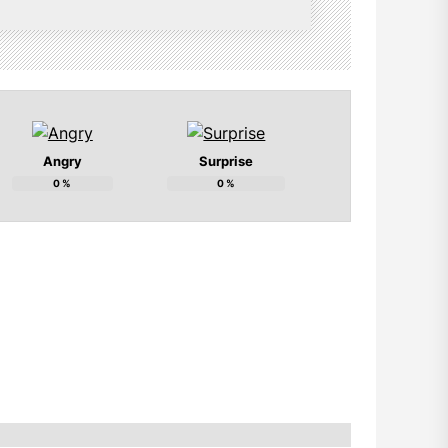
Angry
Surprise
0
%
0
%