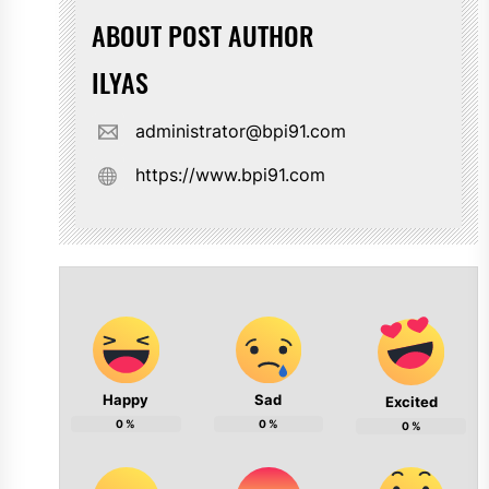
ABOUT POST AUTHOR
ILYAS
administrator@bpi91.com
https://www.bpi91.com
Happy
Sad
Excited
0
%
0
%
0
%