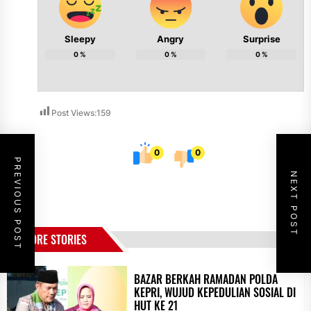
Sleepy
Angry
Surprise
0
%
0
%
0
%
Post Views:
159
0
0
PREVIOUS POST
NEXT POST
MORE STORIES
BAZAR BERKAH RAMADAN POLDA
KEPRI, WUJUD KEPEDULIAN SOSIAL DI
HUT KE 21