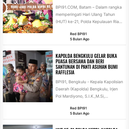
BPI91.COM, Batam – Dalam rangka
memperingati Hari Ulang Tahun
(HUT) ke-21, Polda Kepulauan Riau
menggelar kegiatan Bazar Berkah
Red BPI91
Ramadan 1447...
5 Bulan Ago
KAPOLDA BENGKULU GELAR BUKA
PUASA BERSAMA DAN BERI
SANTUNAN DI PANTI ASUHAN BUMI
RAFFLESIA
BPI91, Bengkulu - Kepala Kapolisian
Daerah (Kapolda) Bengkulu, Irjen
Pol Mardiyono, S.I.K.,M.Si,
melaksanakan buka puasa
Red BPI91
bersama anak yatim dan dhuafa...
5 Bulan Ago