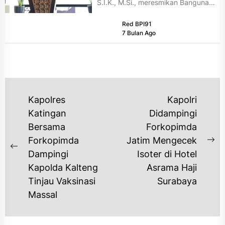
S.I.K., M.Si., meresmikan Bangunan
Parkir Kendaraan Roda Dua Polda
Red BPI91
Bali...
7 Bulan Ago
NAVIGASI
Kapolres
Kapolri
POS
Katingan
Didampingi
Bersama
Forkopimda
Forkopimda
Jatim Mengecek
Ne
Previous
Dampingi
Isoter di Hotel
po
post:
Kapolda Kalteng
Asrama Haji
Tinjau Vaksinasi
Surabaya
Massal