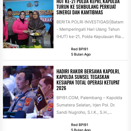
HUT KE-21 POLDA KEPRI, KAPOLDA
TURUN KE SEMBULANG PERKUAT
SINERGI DAN KAMTIBMAS
BERITA POLRI INVESTIGASI|Batam
- Memperingati Hari Ulang Tahun
(HUT) ke-21, Polda Kepulauan Riau
menggelar kegiatan bakti sosial
Red BPI91
dan Safari Ramadan...
5 Bulan Ago
HADIRI RAKOR BERSAMA KAPOLRI,
KAPOLDA SUMSEL TEGASKAN
KESIAPAN TOTAL OPERASI KETUPAT
2026
BPI91.COM, Palembang – Kapolda
Sumatera Selatan, Irjen Pol. Dr.
Sandi Nugroho, S.I.K., S.H.,
M.Hum., menghadiri langsung
Red BPI91
Rapat Koordinasi Lintas Sektoral...
5 Bulan Ago