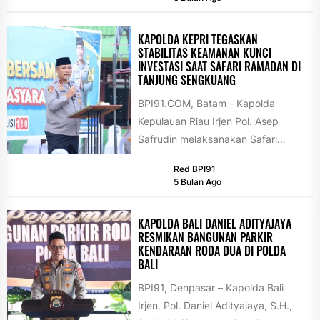
KAPOLDA KEPRI TEGASKAN
STABILITAS KEAMANAN KUNCI
INVESTASI SAAT SAFARI RAMADAN DI
TANJUNG SENGKUANG
BPI91.COM, Batam - Kapolda
Kepulauan Riau Irjen Pol. Asep
Safrudin melaksanakan Safari
Ramadan 1447 Hijriah di Masjid
Red BPI91
Darul Ihsan, Tanjung...
5 Bulan Ago
KAPOLDA BALI DANIEL ADITYAJAYA
RESMIKAN BANGUNAN PARKIR
KENDARAAN RODA DUA DI POLDA
BALI
BPI91, Denpasar – Kapolda Bali
Irjen. Pol. Daniel Adityajaya, S.H.,