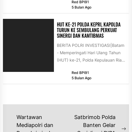
Red BPI91
dengan Gubernur...
5 Bulan Ago
HUT KE-21 POLDA KEPRI, KAPOLDA
TURUN KE SEMBULANG PERKUAT
SINERGI DAN KAMTIBMAS
BERITA POLRI INVESTIGASI|Batam
- Memperingati Hari Ulang Tahun
(HUT) ke-21, Polda Kepulauan Riau
menggelar kegiatan bakti sosial
Red BPI91
dan Safari Ramadan...
5 Bulan Ago
NAVIGASI
Wartawan
Satbrimob Polda
POS
Mediapolri dan
Banten Gelar