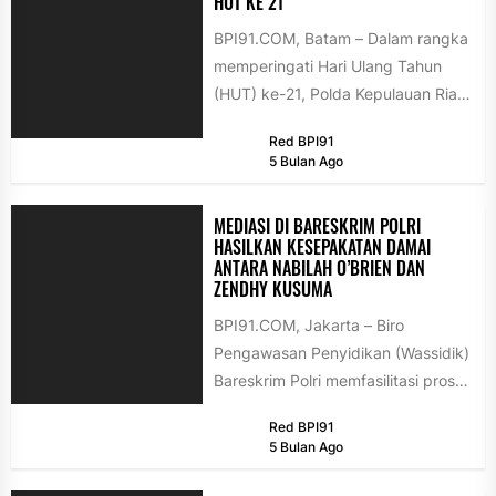
HUT KE 21
BPI91.COM, Batam – Dalam rangka
memperingati Hari Ulang Tahun
(HUT) ke-21, Polda Kepulauan Riau
menggelar kegiatan Bazar Berkah
Red BPI91
Ramadan 1447...
5 Bulan Ago
MEDIASI DI BARESKRIM POLRI
HASILKAN KESEPAKATAN DAMAI
ANTARA NABILAH O’BRIEN DAN
ZENDHY KUSUMA
BPI91.COM, Jakarta – Biro
Pengawasan Penyidikan (Wassidik)
Bareskrim Polri memfasilitasi proses
mediasi antara Nabilah O'Brien dan
Red BPI91
Zendhy Kusuma terkait perkara...
5 Bulan Ago