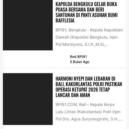
KAPOLDA BENGKULU GELAR BUKA
PUASA BERSAMA DAN BERI
SANTUNAN DI PANTI ASUHAN BUMI
RAFFLESIA
BPI91, Bengkulu - Kepala Kapolisian
Daerah (Kapolda) Bengkulu, Irjen
Pol Mardiyono, S.I.K.,M.Si,
melaksanakan buka puasa
Red BPI91
bersama anak yatim dan dhuafa...
5 Bulan Ago
HARMONI NYEPI DAN LEBARAN DI
BALI, KAKORLANTAS POLRI PASTIKAN
OPERASI KETUPAT 2026 TETAP
LANCAR DAN AMAN
BPI91.COM, Bali – Kepala Korps
Lalu Lintas (Kakorlantas) Polri Irjen
Pol Drs. Agus Suryonugroho, S.H.,
M.Hum. melakukan audiensi