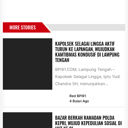
MORE STORIES
KAPOLSEK SELAGAI LINGGA AKTIF
TURUN KE LAPANGAN, WUJUDKAN
KAMTIBMAS KONDUSIF DI LAMPUNG
TENGAH
BPI91.COM, Lampung Tengah –
Kapolsek Selagai Lingga, Iptu Yudi
Chandra SH, menunjukkan
komitmennya dalam menjaga
Red BPI91
keamanan dan ketertiban
4 Bulan Ago
masyarakat (kamtibmas)...
BAZAR BERKAH RAMADAN POLDA
KEPRI, WUJUD KEPEDULIAN SOSIAL DI