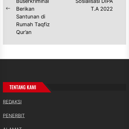
Ne
Buserkriminal
Sosialisasi DIPA
po
Berikan
T.A 2022
Previous
Santunan di
post:
Rumah Taqfiz
Qur’an
TENTANG KAMI
REDAKSI
PENERBIT