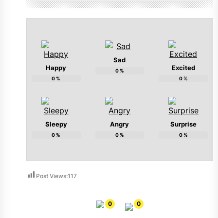
Sad
Happy
Excited
0
%
0
%
0
%
Sleepy
Angry
Surprise
0
%
0
%
0
%
Post Views:
117
0
0