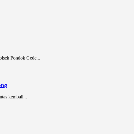
lsek Pondok Gede...
ong
as kembali...