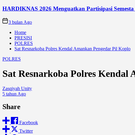
HARDIKNAS 2026 Menguatkan Partisipasi Semesta
3 bulan Ago
Home
PRESISI
POLRES
Sat Resnarkoba Polres Kendal Amankan Pengedar Pil Koplo
POLRES
Sat Resnarkoba Polres Kendal
Zasqiyah Unity
5 tahun Ago
Share
Facebook
Twitter