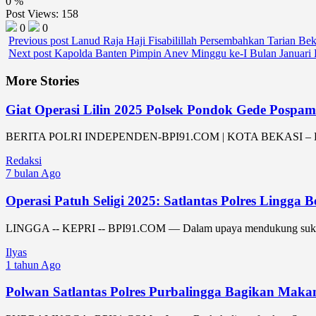
0
%
Post Views:
158
0
0
Previous post
Lanud Raja Haji Fisabilillah Persembahkan Tarian Be
Next post
Kapolda Banten Pimpin Anev Minggu ke-I Bulan Januari 
More Stories
Giat Operasi Lilin 2025 Polsek Pondok Gede Pospa
BERITA POLRI INDEPENDEN-BPI91.COM | KOTA BEKASI – Di titik 
Redaksi
7 bulan Ago
Operasi Patuh Seligi 2025: Satlantas Polres Lingga 
LINGGA -- KEPRI -- BPI91.COM — Dalam upaya mendukung suksesnya 
Ilyas
1 tahun Ago
Polwan Satlantas Polres Purbalingga Bagikan Ma