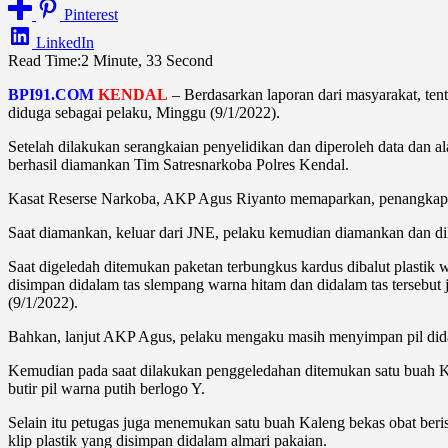
Pinterest
LinkedIn
Read Time:
2 Minute, 33 Second
BPI91.COM
KENDAL
– Berdasarkan laporan dari masyarakat, te
diduga sebagai pelaku, Minggu (9/1/2022).
Setelah dilakukan serangkaian penyelidikan dan diperoleh data da
berhasil diamankan Tim Satresnarkoba Polres Kendal.
Kasat Reserse Narkoba, AKP Agus Riyanto memaparkan, penangkapan 
Saat diamankan, keluar dari JNE, pelaku kemudian diamankan dan d
Saat digeledah ditemukan paketan terbungkus kardus dibalut plastik 
disimpan didalam tas slempang warna hitam dan didalam tas tersebut 
(9/1/2022).
Bahkan, lanjut AKP Agus, pelaku mengaku masih menyimpan pil di
Kemudian pada saat dilakukan penggeledahan ditemukan satu buah Kale
butir pil warna putih berlogo Y.
Selain itu petugas juga menemukan satu buah Kaleng bekas obat berisi
klip plastik yang disimpan didalam almari pakaian.