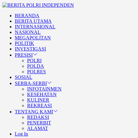
Skip
BERITA
to
POLRI
TEGAS DAN TERPERCAYA
BERANDA
the
INDEPENDEN
BERITA POLRI INDEPENDE
BERITA UTAMA
content
INTERNASIONAL
NASIONAL
MEGAPOLITAN
POLITIK
INVESTIGASI
PRESISI
POLRI
POLDA
POLRES
SOSIAL
SERBA-SERBI
INFOTAINMEN
KESEHATAN
KULINER
REKREASI
TENTANG KAMI
REDAKSI
PENERBIT
ALAMAT
Log In