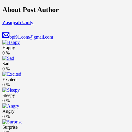
About Post Author
Zasqiyah Unity
bpi91.com@gmail.com
Happy
0
%
Sad
0
%
Excited
0
%
Sleepy
0
%
Angry
0
%
Surprise