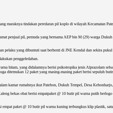
ntang maraknya tindakan peredaran pil koplo di wilayah Kecamatan Pa
n alamat penjual pil, pemuda yang bernama AEP bin M (29) warga Du
pelaku yang dibuntuti saat berhenti di JNE Kendal dan sekira puku
ilakukan penggeledahan.
warna hitam, yang didalamnya berisi psikotropika jenis Alprazolam se
juga ditemukan 12 paket yang masing-masing paket berisi sepuluh butir
dalam kamar rumahnya ikut Patebon, Dukuh Tempel, Desa Kebonharjo
ng bekas obat berisi empatpaket @ 10 butir pil warna putih berlogo Y
 empat paket @ 10 butir pil warna kuning terbungkus klip plastik, satu