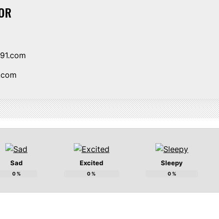
OR
i91.com
1.com
Sad
Excited
Sleepy
0
%
0
%
0
%