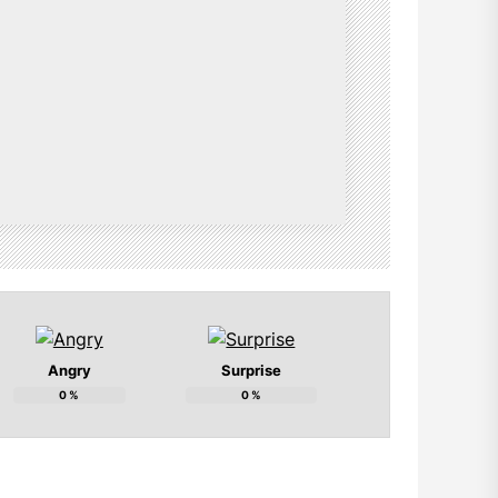
Angry
Surprise
0
%
0
%