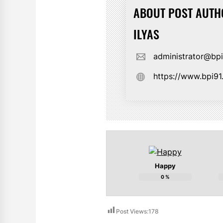
ABOUT POST AUTH
ILYAS
administrator@bp
https://www.bpi9
Happy
0
%
Post Views:
178