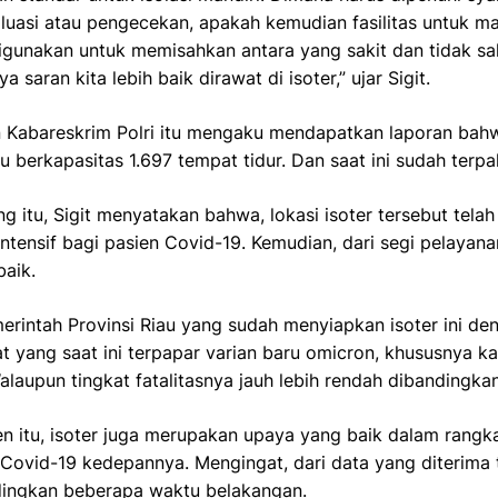
aluasi atau pengecekan, apakah kemudian fasilitas untuk m
gunakan untuk memisahkan antara yang sakit dan tidak sak
a saran kita lebih baik dirawat di isoter,” ujar Sigit.
n Kabareskrim Polri itu mengaku mendapatkan laporan bahwa
 berkapasitas 1.697 tempat tidur. Dan saat ini sudah terpak
ng itu, Sigit menyatakan bahwa, lokasi isoter tersebut tel
ensif bagi pasien Covid-19. Kemudian, dari segi pelayanan,
baik.
rintah Provinsi Riau yang sudah menyiapkan isoter ini den
at yang saat ini terpapar varian baru omicron, khususnya 
 Walaupun tingkat fatalitasnya jauh lebih rendah dibandingka
n itu, isoter juga merupakan upaya yang baik dalam rang
ovid-19 kedepannya. Mengingat, dari data yang diterima ting
ingkan beberapa waktu belakangan.