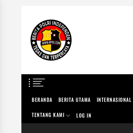
Skip
to
BERITA
the
POLRI
content
INDEPENDEN
BERITA POLRI IN
TEGAS DAN TERPERCAYA
BERANDA
BERITA UTAMA
INTERNASIONAL
TENTANG KAMI
LOG IN