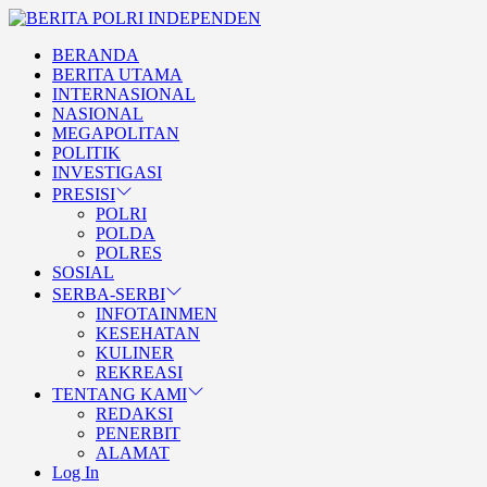
Skip
BERITA
to
POLRI
TEGAS DAN TERPERCAYA
BERANDA
the
INDEPENDEN
BERITA POLRI
BERITA UTAMA
content
INTERNASIONAL
INDEPENDEN
NASIONAL
MEGAPOLITAN
POLITIK
INVESTIGASI
PRESISI
POLRI
POLDA
POLRES
SOSIAL
SERBA-SERBI
INFOTAINMEN
KESEHATAN
KULINER
REKREASI
TENTANG KAMI
REDAKSI
PENERBIT
ALAMAT
Log In