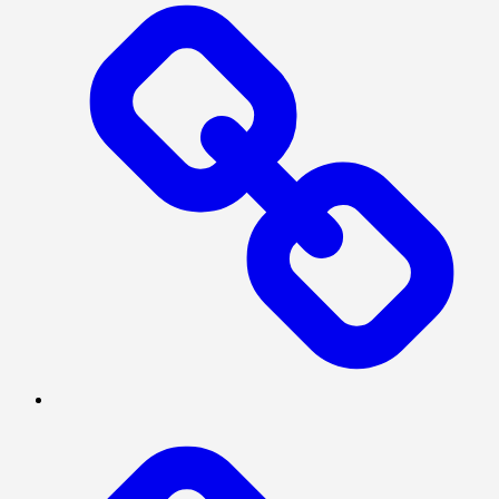
Log
In