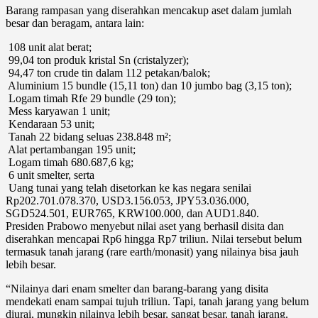
Barang rampasan yang diserahkan mencakup aset dalam jumlah
besar dan beragam, antara lain:
⁠ ⁠108 unit alat berat;
⁠ ⁠99,04 ton produk kristal Sn (cristalyzer);
⁠ ⁠94,47 ton crude tin dalam 112 petakan/balok;
⁠ ⁠Aluminium 15 bundle (15,11 ton) dan 10 jumbo bag (3,15 ton);
⁠ ⁠Logam timah Rfe 29 bundle (29 ton);
⁠ ⁠Mess karyawan 1 unit;
⁠ ⁠Kendaraan 53 unit;
⁠ ⁠Tanah 22 bidang seluas 238.848 m²;
⁠ ⁠Alat pertambangan 195 unit;
⁠ ⁠Logam timah 680.687,6 kg;
⁠ ⁠6 unit smelter, serta
⁠ ⁠Uang tunai yang telah disetorkan ke kas negara senilai
Rp202.701.078.370, USD3.156.053, JPY53.036.000,
SGD524.501, EUR765, KRW100.000, dan AUD1.840.
Presiden Prabowo menyebut nilai aset yang berhasil disita dan
diserahkan mencapai Rp6 hingga Rp7 triliun. Nilai tersebut belum
termasuk tanah jarang (rare earth/monasit) yang nilainya bisa jauh
lebih besar.
“Nilainya dari enam smelter dan barang-barang yang disita
mendekati enam sampai tujuh triliun. Tapi, tanah jarang yang belum
diurai, mungkin nilainya lebih besar, sangat besar, tanah jarang.