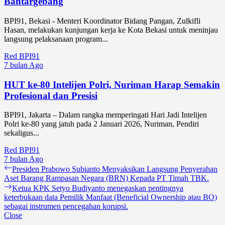
Bantargebang
BPI91, Bekasi - Menteri Koordinator Bidang Pangan, Zulkifli
Hasan, melakukan kunjungan kerja ke Kota Bekasi untuk meninjau
langsung pelaksanaan program...
Red BPI91
7 bulan Ago
HUT ke-80 Intelijen Polri, Nuriman Harap Semakin
Profesional dan Presisi
BPI91, Jakarta – Dalam rangka memperingati Hari Jadi Intelijen
Polri ke-80 yang jatuh pada 2 Januari 2026, Nuriman, Pendiri
sekaligus...
Red BPI91
7 bulan Ago
Navigasi
Previous
Presiden Prabowo Subianto Menyaksikan Langsung Penyerahan
post:
Aset Barang Rampasan Negara (BRN) Kepada PT Timah TBK.
pos
Next
Ketua KPK Setyo Budiyanto menegaskan pentingnya
post:
keterbukaan data Pemilik Manfaat (Beneficial Ownership atau BO)
sebagai instrumen pencegahan korupsi.
Close