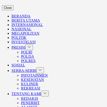
Close
BERANDA
BERITA UTAMA
INTERNASIONAL
NASIONAL
MEGAPOLITAN
POLITIK
INVESTIGASI
Show
PRESISI
sub
POLRI
menu
POLDA
POLRES
SOSIAL
Show
SERBA-SERBI
sub
INFOTAINMEN
menu
KESEHATAN
KULINER
REKREASI
Show
TENTANG KAMI
sub
REDAKSI
menu
PENERBIT