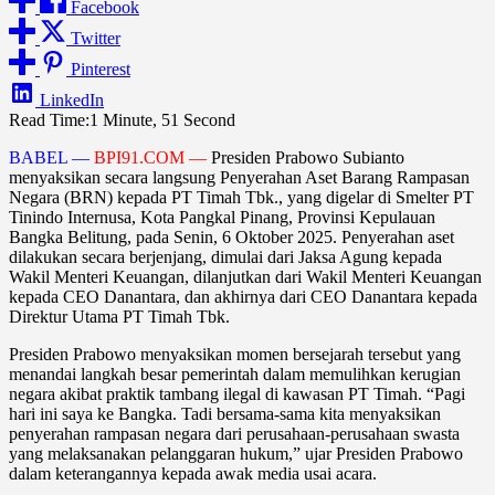
Facebook
Twitter
Pinterest
LinkedIn
Read Time:
1 Minute, 51 Second
BABEL —
BPI91.COM —
Presiden Prabowo Subianto
menyaksikan secara langsung Penyerahan Aset Barang Rampasan
Negara (BRN) kepada PT Timah Tbk., yang digelar di Smelter PT
Tinindo Internusa, Kota Pangkal Pinang, Provinsi Kepulauan
Bangka Belitung, pada Senin, 6 Oktober 2025. Penyerahan aset
dilakukan secara berjenjang, dimulai dari Jaksa Agung kepada
Wakil Menteri Keuangan, dilanjutkan dari Wakil Menteri Keuangan
kepada CEO Danantara, dan akhirnya dari CEO Danantara kepada
Direktur Utama PT Timah Tbk.
Presiden Prabowo menyaksikan momen bersejarah tersebut yang
menandai langkah besar pemerintah dalam memulihkan kerugian
negara akibat praktik tambang ilegal di kawasan PT Timah. “Pagi
hari ini saya ke Bangka. Tadi bersama-sama kita menyaksikan
penyerahan rampasan negara dari perusahaan-perusahaan swasta
yang melaksanakan pelanggaran hukum,” ujar Presiden Prabowo
dalam keterangannya kepada awak media usai acara.