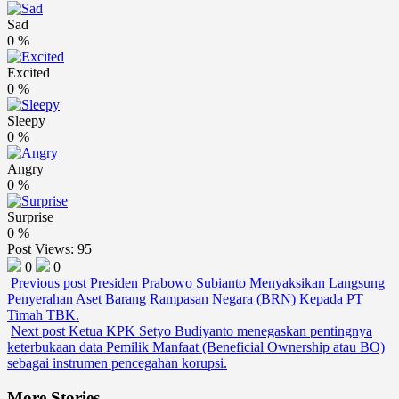
Sad
0
%
Excited
0
%
Sleepy
0
%
Angry
0
%
Surprise
0
%
Post Views:
95
0
0
Previous post
Presiden Prabowo Subianto Menyaksikan Langsung
Penyerahan Aset Barang Rampasan Negara (BRN) Kepada PT
Timah TBK.
Next post
Ketua KPK Setyo Budiyanto menegaskan pentingnya
keterbukaan data Pemilik Manfaat (Beneficial Ownership atau BO)
sebagai instrumen pencegahan korupsi.
More Stories