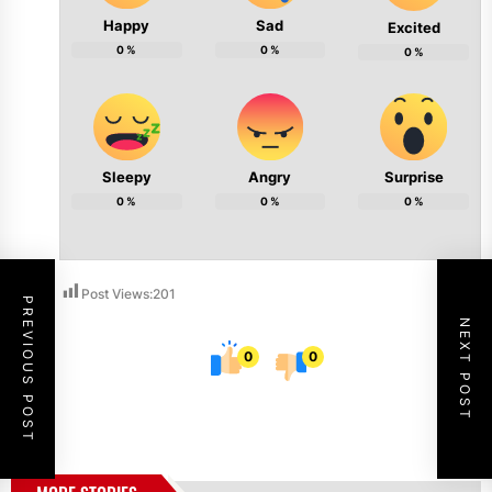
Happy
Sad
Excited
0
%
0
%
0
%
Sleepy
Angry
Surprise
0
%
0
%
0
%
Post Views:
201
PREVIOUS POST
NEXT POST
0
0