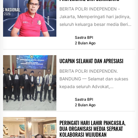
BERITA POLRI INDEPENDEN -
Jakarta, Memperingati hari jadinya,
seluruh keluarga besar media Berita
Polri Investigasi menyampaikan
Sastra BPI
pernyataan resmi terkait
2 Bulan Ago
komitmen...
UCAPAN SELAMAT DAN APRESIASI
BERITA POLRI INDEPENDEN.
BANDUNG — Selamat dan sukses
kepada seluruh Advokat,
Perkumpulan Advokat Demokrasi
Sastra BPI
Indonesia Raya (PADIRAYA) yang
2 Bulan Ago
telah resmi disumpah...
PERINGATI HARI LAHIR PANCASILA,
DUA ORGANISASI MEDIA SEPAKAT
KOLABORASI WUJUDKAN