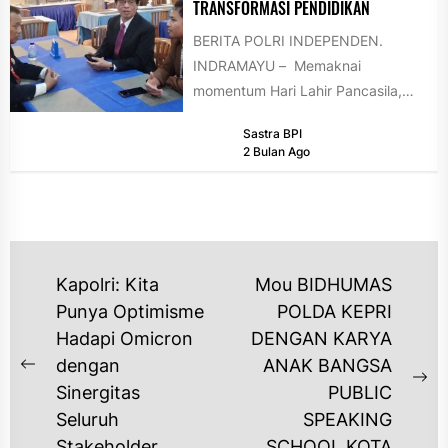
TRANSFORMASI PENDIDIKAN
BERITA POLRI INDEPENDEN.
INDRAMAYU – Memaknai
momentum Hari Lahir Pancasila,
dua organisasi media besar
Sastra BPI
nasional, Tokoh Indonesia dan
2 Bulan Ago
Forum AsMEN,...
NAVIGASI
Kapolri: Kita
Mou BIDHUMAS
POS
Punya Optimisme
POLDA KEPRI
Hadapi Omicron
DENGAN KARYA
dengan
ANAK BANGSA
Previous
Ne
Sinergitas
PUBLIC
post:
po
Seluruh
SPEAKING
Stakeholder
SCHOOL KOTA