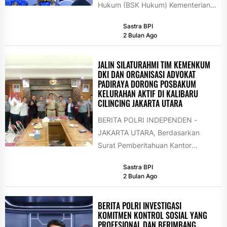
Hukum (BSK Hukum) Kementerian
Hukum bersama Lembaga
Sastra BPI
Administrasi Negara (LAN) resmi
2 Bulan Ago
menginisiasi Forum...
JALIN SILATURAHMI TIM KEMENKUM
DKI DAN ORGANISASI ADVOKAT
PADIRAYA DORONG POSBAKUM
KELURAHAN AKTIF DI KALIBARU
CILINCING JAKARTA UTARA
BERITA POLRI INDEPENDEN -
JAKARTA UTARA, Berdasarkan
Surat Pemberitahuan Kantor
Wilayah Kementerian Hukum
Sastra BPI
Daerah Khusus Jakarta Nomor
2 Bulan Ago
W.10-HN.04.03-736, Tim
Penyuluh...
BERITA POLRI INVESTIGASI
KOMITMEN KONTROL SOSIAL YANG
PROFESIONAL DAN BERIMBANG