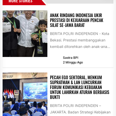
MORE STORIES
ANAK RINDANG INDONESIA UKIR
PRESTASI DI KEJUARAAN PENCAK
SILAT SE-JAWA BARAT
BERITA POLRI INDEPENDEN - Kota
Bekasi. Prestasi membanggakan
kembali ditorehkan oleh anak-anak
binaan Yayasan Rindang Indonesia.
Sastra BPI
Dalam ajang PEMUDA PRESTASI...
2 Minggu Ago
PECAH EGO SEKTORAL, MENKUM
SUPRATMAN & LAN LUNCURKAN
FORUM KOMUNIKASI KEBIJAKAN
UNTUK LAHIRKAN ATURAN BERBASIS
BUKTI
BERITA POLRI INDEPENDEN –
JAKARTA. Badan Strategi Kebijakan