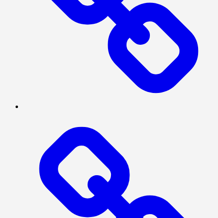
Log
In