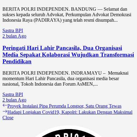
BERITA POLRI INDEPENDEN. BANDUNG — Selamat dan
sukses kepada seluruh Advokat, Perkumpulan Advokat Demokrasi
Indonesia Raya (PADIRAYA) yang telah resmi disumpah...
Sastra BPI
2 bulan Ago
Peringati Hari Lahir Pancasila, Dua Organisasi
Media Sepakat Kolaborasi Wujudkan Transformasi
Pendidikan
BERITA POLRI INDEPENDEN. INDRAMAYU – Memaknai
momentum Hari Lahir Pancasila, dua organisasi media besar
nasional, Tokoh Indonesia dan Forum AsMEN,...
Sastra BPI
2 bulan Ago
Navigasi
Previous
Proyek Instalasi Pipa Perumda Longsor, Satu Orang Tewas
post:
Next
Hadapi Lonjakan Covid19, Kapolri: Lakukan Dengan Maksimal
pos
post:
Close