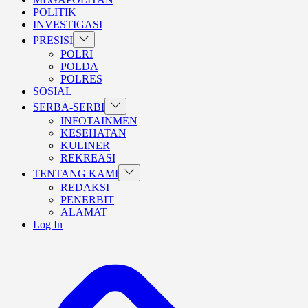
POLITIK
INVESTIGASI
Show
PRESISI
sub
POLRI
menu
POLDA
POLRES
SOSIAL
Show
SERBA-SERBI
sub
INFOTAINMEN
menu
KESEHATAN
KULINER
REKREASI
Show
TENTANG KAMI
sub
REDAKSI
menu
PENERBIT
ALAMAT
Log In
BERANDA