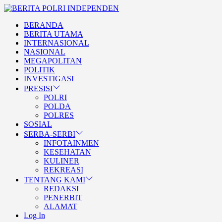
Skip
BERITA
to
POLRI
TEGAS DAN TERPERCAYA
BERANDA
the
INDEPENDEN
BERITA POLRI
BERITA UTAMA
content
INTERNASIONAL
INDEPENDEN
NASIONAL
MEGAPOLITAN
POLITIK
INVESTIGASI
PRESISI
POLRI
POLDA
POLRES
SOSIAL
SERBA-SERBI
INFOTAINMEN
KESEHATAN
KULINER
REKREASI
TENTANG KAMI
REDAKSI
PENERBIT
ALAMAT
Log In