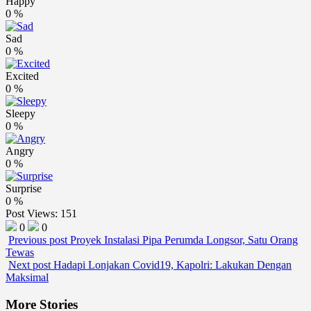
Happy
0
%
Sad
0
%
Excited
0
%
Sleepy
0
%
Angry
0
%
Surprise
0
%
Post Views:
151
0
0
Previous post
Proyek Instalasi Pipa Perumda Longsor, Satu Orang
Tewas
Next post
Hadapi Lonjakan Covid19, Kapolri: Lakukan Dengan
Maksimal
More Stories